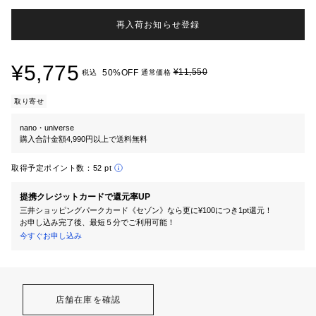
再入荷お知らせ登録
¥5,775
¥11,550
50%OFF
税込
通常価格
取り寄せ
nano・universe
購入合計金額4,990円以上で送料無料
取得予定ポイント数：
52 pt
提携クレジットカードで還元率UP
三井ショッピングパークカード《セゾン》なら更に¥100につき1pt還元！
お申し込み完了後、最短５分でご利用可能！
今すぐお申し込み
店舗在庫を確認