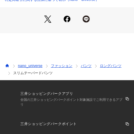
・裾に向けて細身になる、スタイリッシュなスティックシルエ
ット
・ストレスフリーな後ろウエストゴム仕様
・オフィスからデイリーまで着まわせる万能デザイン
―FABRIC―
・ナチュラルできれいな風合いのポリエステル×レーヨン素材
・ストレッチが効いた快適な履き心地
・上品な光沢と落ち感のある上品な素材感
・オールシーズン履き回せる程よい厚さ
nano_universe
ファッション
パンツ
ロングパンツ
スリムテーパードパンツ
―SERIES―
6694130315　ｻｲﾄﾞﾊﾟｰﾂ付きIﾗｲﾝｽｶｰﾄ
■取扱方法
三井ショッピングパークアプリ
引っかけに、ご注意下さい。裏返してネットに入れてくださ
全国の三井ショッピングパークポイント対象施設でご利用できるアプ
リ
い。形をととのえから干して下さい。アイロンは、裏から当て
て下さい。アイロンは、かたちを整える程度に軽くかけて下さ
い。附属部分には、アイロンを当てないで下さい。こちらの商
三井ショッピングパークポイント
品は水や雨に濡れたり、汗による湿気、乾燥状態での摩擦によ
り、薄い色の衣服などに色移りする可能性がございます。予め