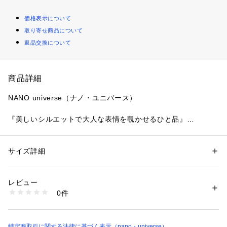
価格表示について
取り寄せ商品について
返品交換について
商品詳細
NANO universe（ナノ・ユニバース）
『美しいシルエットで大人な表情を覗かせるひと品』
シルエットの美しさと、穿き心地の良さを追求したテーパード
パンツ。裾に向かってまっすぐ落ちるストレートシルエットと
足首が少し覗くレングスで足長効果も◎。着こなしのアクセン
サイズ詳細
性別：
レディース
トとして映える、発色の良いカラー展開もポイント。どんなア
カテゴリー：
ファッション
 ＞ 
パンツ
 ＞ 
ロングパンツ
素材：ポリエステル 73% レーヨン 19% ポリウレタン 8%
イテムとも相性が良く、オフィスからデイリーまで着まわせる
生産国：中国製
レビュー
万能デザインです。
洗濯：手洗い 漂白× アイロン110℃ ドライ弱い タンブル乾燥× 吊り干し 
0件
ウェット非常に弱い
※詳しい洗濯方法については、商品の品質表示タグをご覧ください
―DETAIL―
商品番号：
1096600000175 
（モール）
・センタープレスがきちんと感を効かせるパンツ
6694127306 （ショップ）
・すっきりとした美脚ラインのテーパードパンツ
特定商取引に関する法律に基づく表示（nano・universe）