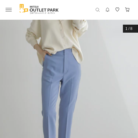
1
/
8