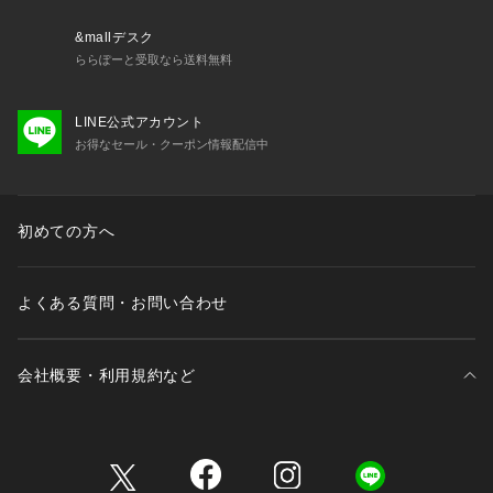
ご了承いただき、ご使用の際にはご注意くださいますようお願
い致します。           
&mallデスク
ららぽーと受取なら送料無料
※サンプルにて撮影、採寸を行う為、実際にお届けする商品と
仕様やサイズが異なる場合がございます。予約時は生産の都合
LINE公式アカウント
上、お届け予定時期が前後する場合もございますので、予めご
お得なセール・クーポン情報配信中
了承下さい。
model: H170cm 着用サイズ: M
初めての方へ
よくある質問・お問い合わせ
会社概要・利用規約など
三井不動産が展開する商業施設一覧