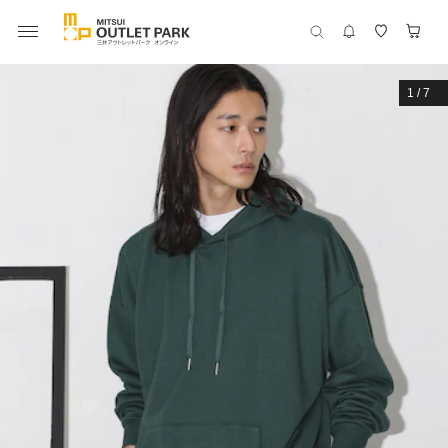
1
/
7