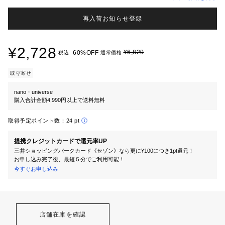
再入荷お知らせ登録
¥2,728
¥6,820
60%OFF
税込
通常価格
取り寄せ
nano・universe
購入合計金額4,990円以上で送料無料
取得予定ポイント数：
24 pt
提携クレジットカードで還元率UP
三井ショッピングパークカード《セゾン》なら更に¥100につき1pt還元！
お申し込み完了後、最短５分でご利用可能！
今すぐお申し込み
店舗在庫を確認