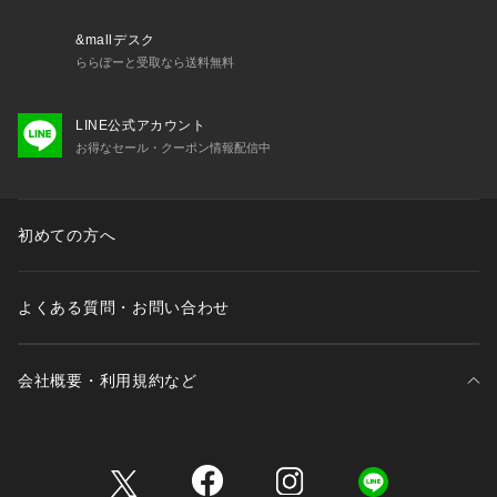
仕様やサイズが異なる場合がございます。予約時は生産の都合
上、お届け予定時期が前後する場合もございますので、予めご
&mallデスク
了承下さい。
ららぽーと受取なら送料無料
model : H181 B84 W70 H91 着用サイズ: LARGE
LINE公式アカウント
お得なセール・クーポン情報配信中
初めての方へ
よくある質問・お問い合わせ
会社概要・利用規約など
三井不動産が展開する商業施設一覧