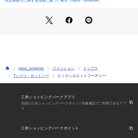
特定商取引に関する法律に基づく表示（nano・universe）
・タイトなパンツ合わせでメリハリの効いた印象に
・ルーズめなパンツと合わせれば旬な着こなしが完成
・冬から春先までロングシーズン使える一着
・デイリー使いにぴったりのオススメトップス
・同素材でクルーネックも展開有り
―FABRIC―
・手洗いに対応したウォッシャブル素材
―SERIES―
nano_universe
ファッション
トップス
6724123209　ビックシルエットクルーネックスウェット
Tシャツ・カットソー
ビックシルエットフーディー
■取扱方法
蛍光増白剤が入っていない洗剤を使用してください。色物(特
に濃色）と白物・淡色物は分けて洗ってください。ネットを使
三井ショッピングパークアプリ
用してください。濡れたままの放置や長時間の浸漬はしないで
全国の三井ショッピングパークポイント対象施設でご利用できるアプ
リ
ください。あて布を使用してください。摩擦により、素材表面
が白っぽくなったり、毛羽立ちが発生したりします。短時間処
理してください。
三井ショッピングパークポイント
※サンプルにて撮影、採寸を行う為、実際にお届けする商品と