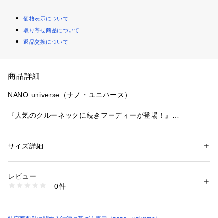
価格表示について
取り寄せ商品について
返品交換について
商品詳細
NANO universe（ナノ・ユニバース）
『人気のクルーネックに続きフーディーが登場！』
ゆったりとしたビッグシルエットが特徴のフーディースウェッ
ト。 
スタンダードな無地展開ですが、オーバーサイズ感が1枚で着
サイズ詳細
性別：
メンズ
用しても存在感を発揮するアイテム。
カテゴリー：
ファッション
 ＞ 
トップス
 ＞ 
Tシャツ・カットソー
素材：（本体）ポリエステル 66% コットン 34%（リブ部分）ポリエステ
メリハリコーデから旬なスタイルまで幅が効き、冬から春先ま
ル 65% コットン 33% ポリウレタン 2%
レビュー
で主力になるオススメの万能トップスです！
生産国：中国製
0件
洗濯：手洗い 漂白× アイロン110℃ ドライ弱い タンブル乾燥× 吊り干し 
ウェット非常に弱い
―DETAIL―
※詳しい洗濯方法については、商品の品質表示タグをご覧ください
・リラックス感のあるフーディースウェット
商品番号：
1096600000195 
（モール）
・今っぽさを引き出すビッグシルエットが特徴
6724123210 （ショップ）