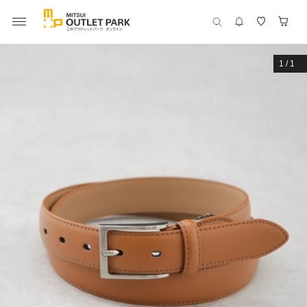
1
/
1