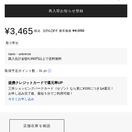
再入荷お知らせ登録
¥3,465
¥4,950
30%OFF
税込
通常価格
取り寄せ
nano・universe
購入合計金額4,990円以上で送料無料
取得予定ポイント数：
31 pt
提携クレジットカードで還元率UP
三井ショッピングパークカード《セゾン》なら更に¥100につき1pt還元！
お申し込み完了後、最短５分でご利用可能！
今すぐお申し込み
店舗在庫を確認