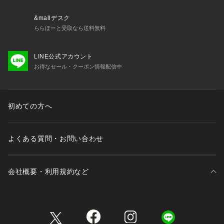
す。直接店舗へお問い合わせの際はアウトレット店舗へお願い
致します。プロパー店舗での取り扱いはございませんので、ご
&mallデスク
了承ください。
ららぽーと受取なら送料無料
※こちらの商品はナノ・ユニバースオフィシャルサイトでの試
着予約サービスの対象外となりますので、ご了承ください。
LINE公式アカウント
お得なセール・クーポン情報配信中
◆お気に入り登録でアイテム情報をゲット◆ 
気になるアイテムをお気に入り登録して、あなただけの欲しい
ものリストを作成！
いち早く特典情報をゲットして、お買い物をよりお楽しみくだ
初めての方へ
さい。
よくある質問・お問い合わせ
会社概要・利用規約など
三井不動産が展開する商業施設一覧