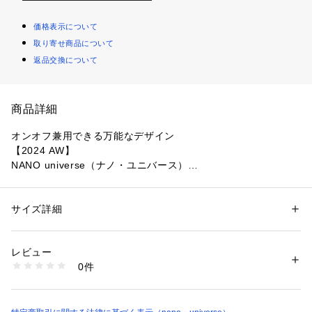
価格表示について
取り寄せ商品について
返品交換について
商品詳細
オンオフ兼用できる万能なデザイン
【2024 AW】
NANO universe（ナノ・ユニバース）
光沢感のあるスプリットレザーを使用した汎用性の高いベル
ト。定番幅の3cmと定番的な盛り上げの加工に加え、同色ステ
サイズ詳細
性別：
メンズ
ッチを施した飽きのこないデザイン。幅広いシーンに活躍する
カテゴリー：
ファッション
 ＞ 
ファッション雑貨
 ＞ 
ベルト
素材：（表側）床革（裏側）合成皮革
1本です。
生産国：中国製
レビュー
洗濯：-
0件
■デザイン
※詳しい洗濯方法については、商品の品質表示タグをご覧ください
商品番号：
1096600000198 
（モール）
・定番的な仕様を施した飽きのこないシンプルなデザイン
6724250202 （ショップ）
・ドレススタイルにもマッチ◎
・幅広いシーンに対応する優秀な1本