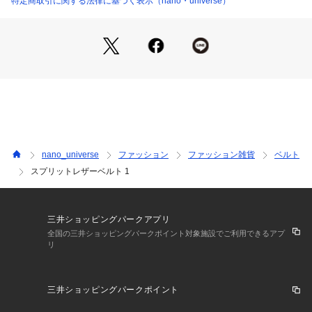
特定商取引に関する法律に基づく表示（nano・universe）
■素材
・光沢感のあるスプリットレザーを採用
■カラー展開
・キレイめスタイルにも合わせやすいキャメル、ブラウン、ブ
ラックの3色展開
※こちらの商品の画像はサンプルを使用しているため一部仕様
が異なります。実際にお届けする商品の裏革部分にNANO univ
nano_universe
ファッション
ファッション雑貨
ベルト
erseの刻印がございます。予めご了承いただきますようお願い
スプリットレザーベルト 1
いたします。
※サンプルにて撮影、採寸を行う為、実際にお届けする商品と
仕様やサイズが異なる場合がございます。予約時は生産の都合
三井ショッピングパークアプリ
上、お届け予定時期が前後する場合もございますので、予めご
全国の三井ショッピングパークポイント対象施設でご利用できるアプ
リ
了承下さい。
※光の当たり具合や撮影環境により色味が異なる場合がござい
ます。正しい色味はスタジオ画像の色味をご参照ください。
三井ショッピングパークポイント
※こちらの商品は、アウトレット店舗での取り扱いになりま