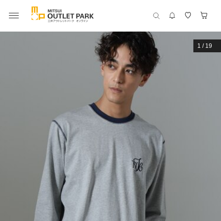
1
/
19