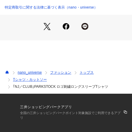
・アクセントになる配色デザイン
商品番号：
1096600000263 
（モール）
・シンプルでリラックス感のあるシルエット
特定商取引に関する法律に基づく表示（nano・universe）
6684223229 （ショップ）
■素材
・コットン100%生地
・優しい着心地が魅力
・手洗いに対応したウォッシャブル素材
■カラー展開
・ホワイトとグレーの2色展開
■コーディネート
nano_universe
ファッション
トップス
・1枚でタウンユースに着用可能
Tシャツ・カットソー
・デニムなどのカジュアルなスタイルにおすすめ
｢NJ／CLUB｣PARKSTOCK ロゴ刺繍ロングスリーブTシャツ
■シリーズ
6684223228　｢NJ/CLUB｣PARKSTOCK　プリントスウェッ
トパーカー
三井ショッピングパークアプリ
6684223221　｢NJ/CLUB｣PARKSTOCK　ボーダーロングス
全国の三井ショッピングパークポイント対象施設でご利用できるアプ
リーブＴシャツ
リ
6684223222　｢NJ/CLUB｣PARKSTOCK　プリントロングス
リーブＴシャツ