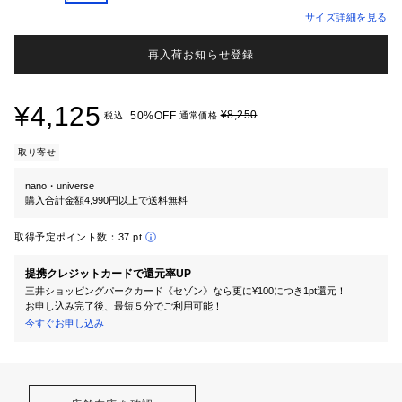
サイズ詳細を見る
再入荷お知らせ登録
¥4,125
¥8,250
50%OFF
税込
通常価格
取り寄せ
nano・universe
購入合計金額4,990円以上で送料無料
取得予定ポイント数：
37 pt
提携クレジットカードで還元率UP
三井ショッピングパークカード《セゾン》なら更に¥100につき1pt還元！
お申し込み完了後、最短５分でご利用可能！
今すぐお申し込み