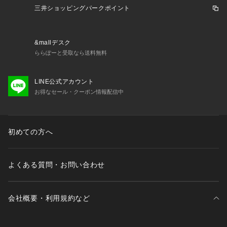
三井ショッピングパークポイント
■サイズ感
・スタンダードなサイジング
&mallデスク
【推奨サイズ】
ららぽーと受取なら送料無料
Sサイズ: 163-170cm
Mサイズ: 168-175cm
LINE公式アカウント
Lサイズ: 173-180cm
お得なセール・クーポン情報配信中
XLサイズ: 175-182cm
※標準体型を基にした目安でございます。予めご理解、ご了承
の上お買い求めください。
※該当の無いサイズも記載しておりますので、展開サイズをご
初めての方へ
参考ください。
■取扱方法
よくある質問・お問い合わせ
単独洗いをして下さい。 裏返してネットに入れてください。
 あて布を使用してください。 洗濯後は形を整えて直ちに干し
てください。 短時間処理してください。 濡れたままの放置
会社概要・利用規約など
や、長時間の浸漬はしないで下さい。こちらの商品は水や雨に
濡れたり、汗による湿気、乾燥状態での摩擦により、薄い色の
衣服などに色移りする可能性がございます。予めご了承いただ