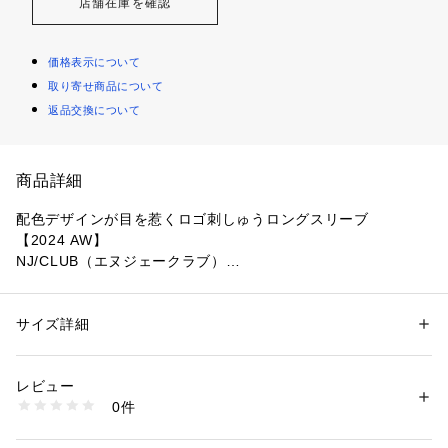
店舗在庫を確認
価格表示について
取り寄せ商品について
返品交換について
商品詳細
配色デザインが目を惹くロゴ刺しゅうロングスリーブ
【2024 AW】
NJ/CLUB（エヌジェークラブ）
胸元にNJCのロゴ刺しゅうを施したロングスリーブTシャツ。
袖口や襟元、脇のロックの配色デザインがコーディネートのア
サイズ詳細
性別：
メンズ
クセントに◎。デニムなどのカジュアルなスタイルにおすすめ
カテゴリー：
ファッション
 ＞ 
トップス
 ＞ 
Tシャツ・カットソー
素材：（本体）コットン 100%（リブ部分）コットン 66% ポリエステル 
の１着です。
34%
レビュー
生産国：中国製
0件
■デザイン
洗濯：手洗い 漂白× アイロン150℃ ドライ弱い タンブル乾燥× 吊り干し 
ウェット非常に弱い
・胸元にNJCのロゴ刺しゅう
※詳しい洗濯方法については、商品の品質表示タグをご覧ください