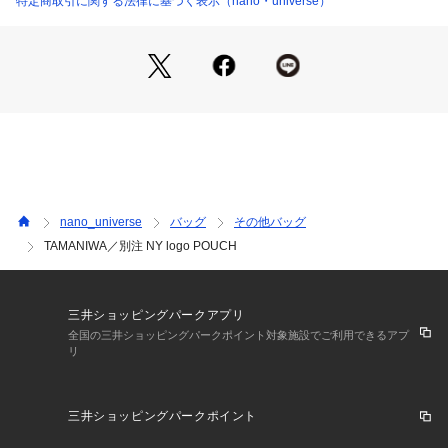
特定商取引に関する法律に基づく表示（nano・universe）
・ニューヨークにフォーカスしたパッケージコレクションのポ
ーチ
・ニューヨークに存在するプロスポーツチームのカラーパター
ンを踏襲
―SERIES―
6703232049　TAMANIWA/別注 NY logo BAG
6703250015　TAMANIWA/別注 NY logo BELT
6703252011　TAMANIWA/別注 NY logo KEY RING
6703239030　TAMANIWA/別注 NY logo CAP
nano_universe
バッグ
その他バッグ
TAMANIWA／別注 NY logo POUCH
TAMANIWA(タマニワ)
恵比寿にあるセレクトショップのオリジナルブランド。野球好
きなオーナーの部屋がコンセプトのお店でオリジナル商品、セ
レクト商品、インポート商品、古着がミックスされた品揃えの
三井ショッピングパークアプリ
お店。 TAMA(球)＝野球のボール、NIWA(庭)＝球場 マークは
全国の三井ショッピングパークポイント対象施設でご利用できるアプ
リ
野球の球から線が出ていて野球の枠を超えたものを提案すると
いう想いが込められています。
三井ショッピングパークポイント
※サンプルにて撮影、採寸を行う為、実際にお届けする商品と
仕様やサイズが異なる場合がございます。