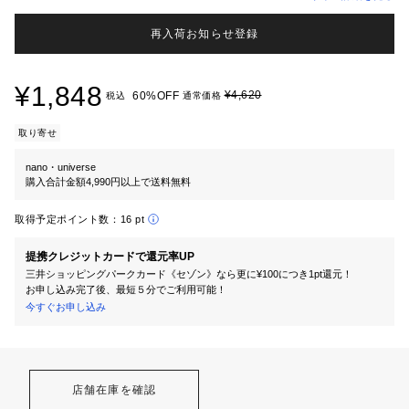
再入荷お知らせ登録
¥1,848
¥4,620
60%OFF
税込
通常価格
取り寄せ
nano・universe
購入合計金額4,990円以上で送料無料
取得予定ポイント数：
16 pt
提携クレジットカードで還元率UP
三井ショッピングパークカード《セゾン》なら更に¥100につき1pt還元！
お申し込み完了後、最短５分でご利用可能！
今すぐお申し込み
店舗在庫を確認