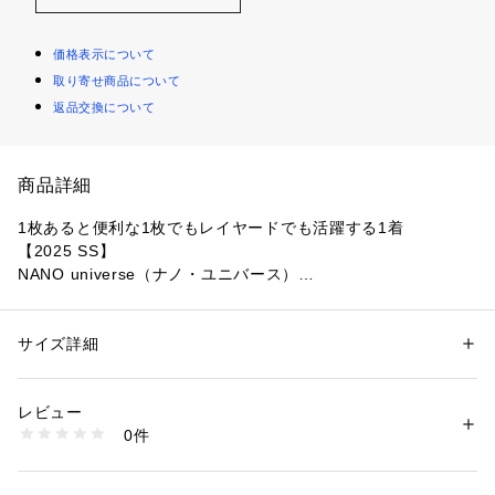
価格表示について
取り寄せ商品について
返品交換について
商品詳細
1枚あると便利な1枚でもレイヤードでも活躍する1着
【2025 SS】
NANO universe（ナノ・ユニバース）
◆色違いで揃えて楽しんだり、ペアで着こなすのもおすすめの
1着！◆
サイズ詳細
性別：
メンズ
カテゴリー：
ファッション
 ＞ 
トップス
 ＞ 
Tシャツ・カットソー
素材：コットン 100%
さりげなく袖口にあしらわれたナノユニバースの「N」のワン
生産国：中国製
レビュー
ポイント刺繍がポイントの長袖Tシャツ。ルーズなサイズ感が
洗濯：30℃非常に弱い 漂白× アイロン150℃ ドライ弱い タンブル乾燥× 
0件
一枚でもこなれた印象に仕上がる、シンプルなデザインが魅力
吊り干し ウェット非常に弱い
※詳しい洗濯方法については、商品の品質表示タグをご覧ください
の1枚。
商品番号：
1096600000308 
（モール）
6725123204 （ショップ）