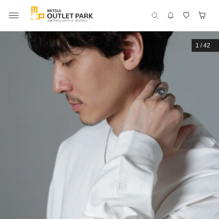
1
/
42