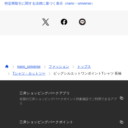
■デザイン
特定商取引に関する法律に基づく表示（nano・universe）
・袖口のさりげない「N」のワンポイントが特徴のTシャツ
・ミニマムで着回し力抜群のデザイン
・こなれ感を演出できる1着
■素材
・扱いやすいコットン100％素材使用
・洗濯機使用可
■カラー展開
・着回しやすいブラック/ホワイト
nano_universe
ファッション
トップス
・おしゃれ感をプラスするエクリュ/モスグリーン
Tシャツ・カットソー
ビッグシルエットワンポイントTシャツ 長袖
■コーディネート
・緩めのワイドデニムに合わせた今年らしいスタイリングがお
すすめ
三井ショッピングパークアプリ
・シャツのインナーとして活かすレイヤードスタイルも◎
全国の三井ショッピングパークポイント対象施設でご利用できるアプ
リ
■サイズ感
・今年らしいルーズシルエット
三井ショッピングパークポイント