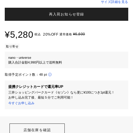
サイズ詳細を見る
再入荷お知らせ登録
¥5,280
¥6,600
20%OFF
税込
通常価格
取り寄せ
nano・universe
購入合計金額4,990円以上で送料無料
取得予定ポイント数：
48 pt
提携クレジットカードで還元率UP
三井ショッピングパークカード《セゾン》なら更に¥100につき1pt還元！
お申し込み完了後、最短５分でご利用可能！
今すぐお申し込み
店舗在庫を確認