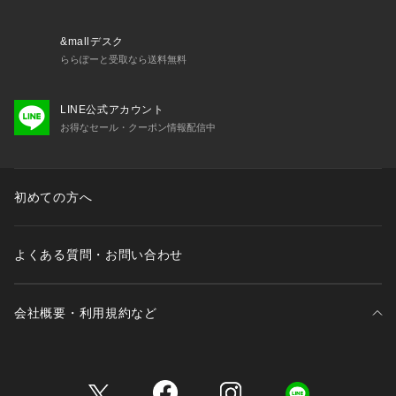
【推奨サイズ】
Sサイズ: 163-170cm
Mサイズ: 168-175cm
&mallデスク
Lサイズ: 173-180cm
ららぽーと受取なら送料無料
XLサイズ: 175-182cm
※標準体型を基にした目安でございます。予めご理解、ご了承
LINE公式アカウント
の上お買い求めください。
お得なセール・クーポン情報配信中
※該当の無いサイズも記載しておりますので、展開サイズをご
参考ください。
■取扱方法
初めての方へ
蛍光増白剤が入っていない洗剤を使用して下さい。 色物（特
に濃色）と白物・淡色物は分けて洗ってください。 ネットを
使用してください。 あて布を使用してください。 摩擦によ
よくある質問・お問い合わせ
り、素材表面が白っぽくなったり、毛羽立ちが発生したりしま
す。
会社概要・利用規約など
※サンプルにて撮影、採寸を行う為、実際にお届けする商品と
仕様やサイズが異なる場合がございます。予約時は生産の都合
上、お届け予定時期が前後する場合もございますので、予めご
三井不動産が展開する商業施設一覧
了承下さい。
※光の当たり具合や撮影環境により色味が異なる場合がござい