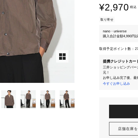
¥2,970
税込
取り寄せ
nano・universe
購入合計金額4,990
取得予定ポイント数：
2
提携クレジットカー
三井ショッピングパーク
元！
お申し込み完了後、最
今すぐお申し込み
店舗在庫