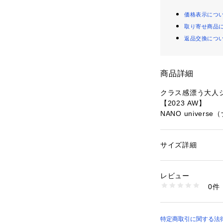
価格表示につ
取り寄せ商品
返品交換につ
商品詳細
クラス感漂う大人
【2023 AW】
NANO univer
メタリックな風合
角度によって表情
サイズ詳細
性別：
メンズ
出してくれる一品
カテゴリー：
ファッ
素材：ナイロン 100
裾を絞ってシルエ
生産国：中国製
レビュー
アイテムによって
洗濯：30℃非常に弱い
0件
す！
× 吊り干し ウェッ
※詳しい洗濯方法に
い
―DETAIL―
商品番号：
10966000
・メタリックな風
特定商取引に関する法律に
6683220221 （シ