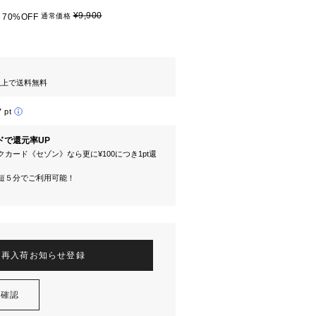
¥9,900
70%OFF
通常価格
円以上で送料無料
7 pt
ドで還元率UP
カード《セゾン》なら更に¥100につき1pt還
短５分でご利用可能！
再入荷お知らせ登録
を確認