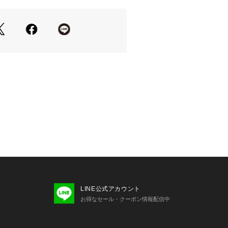
情の変わる深い色合いがトレンド感を
のレギュラーカラーデザイン
広がる前開き仕様
化を楽しめる裾のスピンドル
が様になる一枚
に重宝
特殊なナイロン素材を使用
　ナイロンストリームベスト
と白物・淡色物は分けて洗ってくださ
トに入れてください。濡れたままの放
LINE公式アカウント
漬はしないで下さい。洗濯後は形を整
お得なセール・クーポン情報配信中
ください。