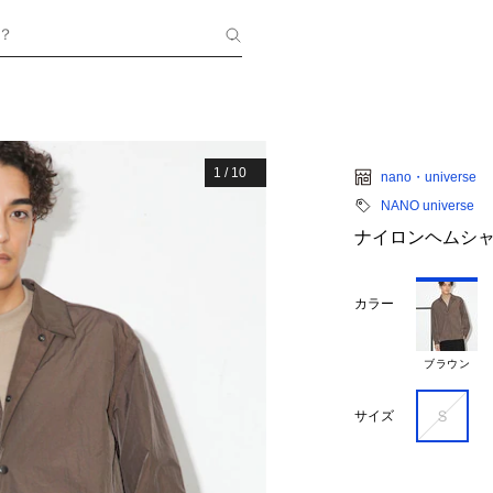
？
1
/
10
nano・universe
NANO universe
ナイロンヘムシ
カラー
ブラウン
Ｓ
サイズ