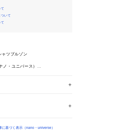
いて
について
いて
シャツブルゾン
se（ナノ・ユニバース）
いが魅力のシャツブルゾン。
の変わる深い色合いがトレンド感を演
。
ション
 ＞ 
トップス
 ＞ 
シャツ・ブラウス
%
ットの変化も楽しめるので、合わせる
一枚着としても羽織としても楽しめま
 漂白× アイロン× ドライ弱い タンブル乾燥
ト非常に弱い
ついては、商品の品質表示タグをご覧くださ
00317 
（モール）
合いが魅力のシャツブルゾン
基づく表示（nano・universe）
ョップ）