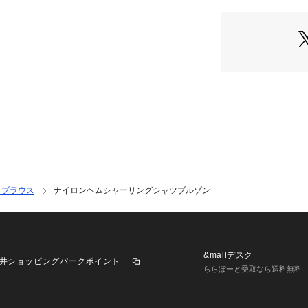
・角度によって表
演出
・クリーンな印象
・着こなしの幅が
・シルエットの変
・大人カジュアル
・デイリーシーン
―FABRIC―
・玉虫糸のような
・洗濯機使用可
―SERIES―
・ブラウス
ナイロンヘムシャーリングシャツブルゾン
6683225202
■取扱方法
色物（特に濃色）
い。裏返してネッ
&mallデスク
井ショッピングパークポイント
置や、長時間の浸
ららぽーと受取なら送料無料
えて直ちに干して