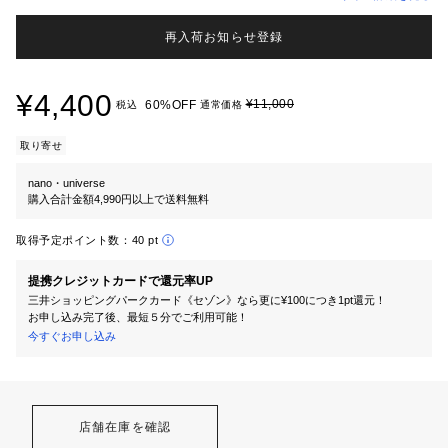
再入荷お知らせ登録
¥4,400
¥11,000
60%OFF
税込
通常価格
取り寄せ
nano・universe
購入合計金額4,990円以上で送料無料
取得予定ポイント数：
40 pt
提携クレジットカードで還元率UP
三井ショッピングパークカード《セゾン》なら更に¥100につき1pt還元！
お申し込み完了後、最短５分でご利用可能！
今すぐお申し込み
店舗在庫を確認