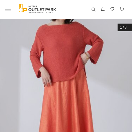
1
/
8