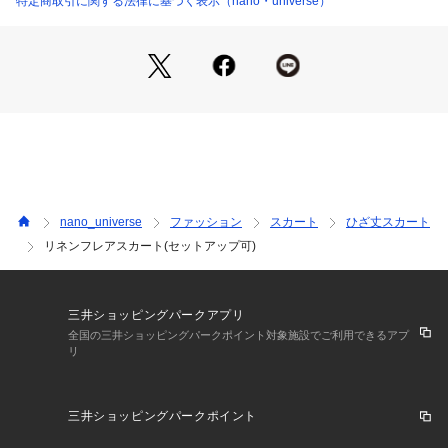
特定商取引に関する法律に基づく表示（nano・universe）
・長めの着丈ながらも薄手のリネン生地で軽やかな着心地
・同シリーズのシャツやジレとセットアップスタイルも◎
・通勤スタイルにも活躍
・裏地付き
―FABRIC―
・やや薄手の60ｓのリネン生地
・やや透け感があり、軽やかな印象
・チンツ加工で光沢感とハリ感も◎
・手洗いに対応したウォッシャブル素材
nano_universe
ファッション
スカート
ひざ丈スカート
リネンフレアスカート(セットアップ可)
―SERIES―
6694120300　リネンシアーシャツ(セットアップ可)
6694116301　ベルト付リネンジレ(セットアップ可)
6694116300　リネンシアージャケット(セットアップ可)
三井ショッピングパークアプリ
全国の三井ショッピングパークポイント対象施設でご利用できるアプ
リ
■取り扱い方法
単独洗いをしてください。クリーニングネットを使用して下さ
い。あて布を使用してください。摩擦や引っかけに、ご注意く
三井ショッピングパークポイント
ださい。柔軟剤は使用しないで下さい。着用中の摩擦や洗濯に
より、毛羽立ちや毛玉（ピル）が生じる事がありますので、お