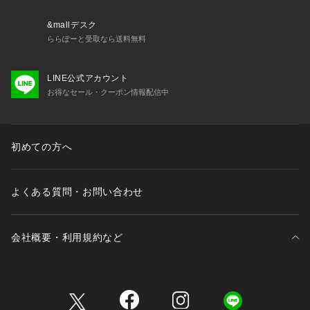
取扱いにはご注意ください。こちらの商品は水や雨に濡れた
り、汗による湿気、乾燥状態での摩擦により革が色落ちし、薄
&mallデスク
い色の衣服などに色移りする可能性がございます。予めご了承
ららぽーと受取なら送料無料
いただき、ご使用の際にはご注意くださいますようお願い致し
ます。           
LINE公式アカウント
お得なセール・クーポン情報配信中
※サンプルにて撮影、採寸を行う為、実際にお届けする商品と
仕様やサイズが異なる場合がございます。予約時は生産の都合
上、お届け予定時期が前後する場合もございますので、予めご
了承下さい。
初めての方へ
※人物着用の画像は、光の当たり具合や撮影環境により色味が
異なる場合がございます。
よくある質問・お問い合わせ
【ブラウン】
model1: H173cm 着用モデル: M
会社概要・利用規約など
model2: H167cm 着用サイズ: M
【イエロー、レッド、ブルー】
三井不動産が展開する商業施設一覧
model: H167cm 着用サイズ: M