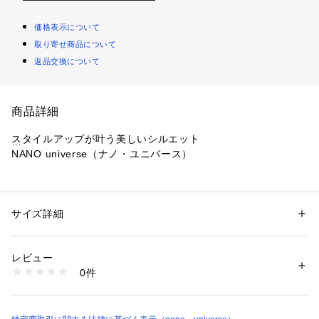
価格表示について
取り寄せ商品について
返品交換について
商品詳細
スタイルアップが叶う美しいシルエット
NANO universe（ナノ・ユニバース）
涼し気なリネン生地で仕立てたフレアスカート。ウエストはす
っきりと、裾にかけてボリューム感を出すことで、スタイルア
ップが叶うシルエットに仕上げました。同シリーズのシャツや
サイズ詳細
性別：
レディース
ジレとセットアップスタイルで通勤などのオンスタイルにもお
カテゴリー：
ファッション
 ＞ 
スカート
 ＞ 
ひざ丈スカート
素材：（表地）麻 100%（裏地）ポリエステル 100%
すすめです。
生産国：ミャンマー製
レビュー
洗濯：手洗い 漂白× アイロン150℃ ドライ× タンブル乾燥× 吊り干し ウェ
0件
―DETAIL―
ット非常に弱い
※詳しい洗濯方法については、商品の品質表示タグをご覧ください
・涼し気なリネン生地で仕立てたフレアスカート
商品番号：
1096600000328 
（モール）
・フレアがたっぷり入った裾広がりの上品なシルエット
6694130300 （ショップ）
・着心地もラクなセンターバックのみウエストゴム仕様