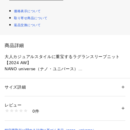
価格表示について
取り寄せ商品について
返品交換について
商品詳細
大人カジュアルスタイルに重宝するラグランスリーブニット
【2024 AW】
NANO universe（ナノ・ユニバース）
クラシカルな印象のラグランスリーブデザインのニット。ざっ
くりとした畦編みの生地を使用した、ビンテージライクな雰囲
サイズ詳細
性別：
メンズ
気に仕上げた着心地抜群の1枚です。
カテゴリー：
ファッション
 ＞ 
トップス
 ＞ 
ニット・セーター
素材：アクリル 100%
生産国：中国製
レビュー
■デザイン
洗濯：手洗い 漂白× アイロン150℃ ドライ弱い タンブル乾燥× 平干し ウ
0件
・ビンテージライクな雰囲気の1枚
ェット非常に弱い
※詳しい洗濯方法については、商品の品質表示タグをご覧ください
・クラシカル見えするラグランデザイン
商品番号：
1096600000349 
（モール）
・様々なボトムと合わせやすい長すぎない着丈
6724222238 （ショップ）