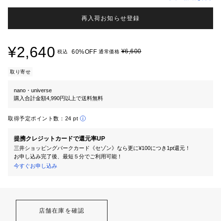
再入荷お知らせ登録
¥2,640
¥6,600
60%OFF
税込
通常価格
取り寄せ
nano・universe
購入合計金額4,990円以上で送料無料
取得予定ポイント数：
24 pt
提携クレジットカードで還元率UP
三井ショッピングパークカード《セゾン》なら更に¥100につき1pt還元！
お申し込み完了後、最短５分でご利用可能！
今すぐお申し込み
店舗在庫を確認