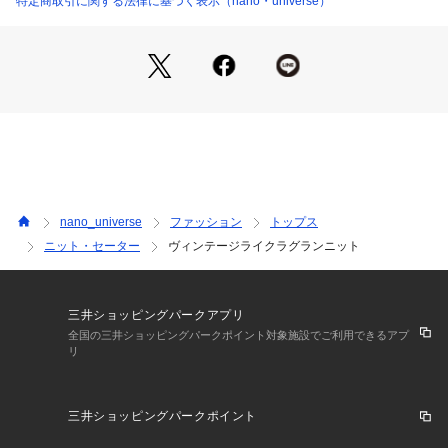
特定商取引に関する法律に基づく表示（nano・universe）
■素材
・膨らみのあるバルキーアクリルの糸を使用
・手洗いに対応したウォッシャブル素材
■カラー展開
・ベーシックで合わせやすいブラック・アイボリー
・コーディネートの差し色になるボルドーとネイビー
■コーディネート
・ワイドめなパンツと合わせた大人カジュアルスタイルに
nano_universe
ファッション
トップス
・デニムとの相性も◎
ニット・セーター
ヴィンテージライクラグランニット
■サイズ感
・スタンダードなサイズ感
三井ショッピングパークアプリ
【推奨サイズ】
全国の三井ショッピングパークポイント対象施設でご利用できるアプ
リ
Sサイズ: 163-170cm
Mサイズ: 168-175cm
Lサイズ: 173-180cm
三井ショッピングパークポイント
XLサイズ: 175-182cm
※標準体型を基にした目安でございます。予めご理解、ご了承