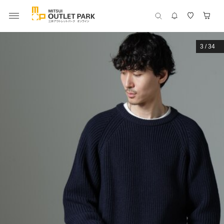
3
/
34