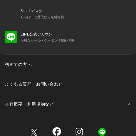
の上お買い求めください。
※該当の無いサイズも記載しておりますので、展開サイズをご
&mallデスク
参考ください。
ららぽーと受取なら送料無料
■取扱方法
LINE公式アカウント
色物（特に濃色）と白物・淡色物は分けて洗ってください。
お得なセール・クーポン情報配信中
 裏返してネットに入れてください。 スチームで浮かしアイロ
ンしてください。 保管の際は、ハンガーなどにかけると、か
たくずれしやすいので、必ずたたんで平らな状態で保管して下
さい。 引っかけに、ご注意下さい。着用中の摩擦や洗濯によ
初めての方へ
り、毛羽立ちや毛玉（ピル）が生じる事がありますので、お取
扱いにはご注意ください。
よくある質問・お問い合わせ
※サンプルにて撮影、採寸を行う為、実際にお届けする商品と
仕様やサイズが異なる場合がございます。予約時は生産の都合
上、お届け予定時期が前後する場合もございますので、予めご
会社概要・利用規約など
了承下さい。
※光の当たり具合や撮影環境により色味が異なる場合がござい
ます。正しい色味はスタジオ画像の色味をご参照ください。
三井不動産が展開する商業施設一覧
※こちらの商品は、アウトレット店舗での取り扱いになりま