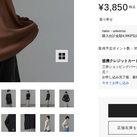
¥3,850
税込
取り寄せ
nano・universe
購入合計金額4,990
取得予定ポイント数：
3
提携クレジットカー
三井ショッピングパーク
元！
お申し込み完了後、最
今すぐお申し込み
店舗在庫