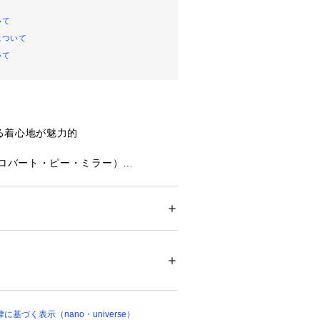
いて
について
いて
る着心地が魅力的
ller（ロバート・ピー・ミラー）
ズなシルエットと着心地が魅力のリブ
ながらもパネルリブがさりげないアク
、ボトムを合わせるだけで様になりま
ション
 ＞ 
トップス
 ＞ 
Tシャツ・カットソー
ン45％
ついては、商品の品質表示タグをご覧くださ
で合わせられるリブ素材の長袖Tシャ
00363 
（モール）
ョップ）
トも合わせやすく万能な1枚
基づく表示（nano・universe）