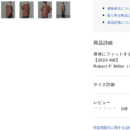
価格表示につ
取り寄せ商品
返品交換につ
商品詳細
身体にフィットす
【2024 AW】
Robert P. Mi
ゆるっとしたルー
ロンT。シンプル
サイズ詳細
性別：
レディース
セントになるから
カテゴリー：
ファッ
素材：綿55％ レーヨ
す。
生産国：中国製
レビュー
洗濯：-
0件
■デザイン
※詳しい洗濯方法に
い
・きれいめな印象
商品番号：
10966000
ツ
6714223028 （シ
・パンツもスカー
特定商取引に関する法律に