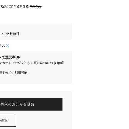
¥7,700
50%OFF
通常価格
円以上で送料無料
5 pt
ドで還元率UP
カード《セゾン》なら更に¥100につき1pt還
短５分でご利用可能！
再入荷お知らせ登録
を確認