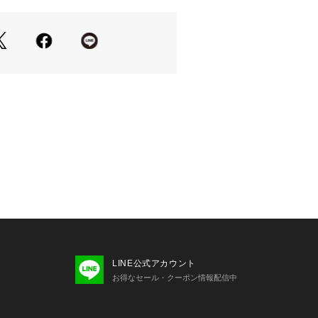
備えておくと着回しに重宝
体にフィットする着心地が特徴のパネ
わせやすいベージュ、チャコール
が高まるブラウン
合わせて大人カジュアルコーデもおす
グスカートを合わせてレディな着こな
LINE公式アカウント
t P. Miller/CR Prib Btop
お得なセール・クーポン情報配信中
t P. Miller/CR Prib OP