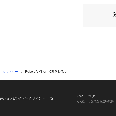
・ワードローブに
■素材
・上質な質感と身
ルリブ
・洗濯機使用可
■カラー展開
・ベーシックで合
・シーズンムード
■コーディネート
・デニムパンツを
・カットソー
Robert P. Miller／CR Prib Tee
すめ
・光沢のあるロン
しも◎
■シリーズ
&mallデスク
井ショッピングパークポイント
6714224002　Rober
ららぽーと受取なら送料無料
6714219018　Rober