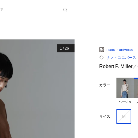
？
1
/
26
nano・universe
ナノ・ユニバース
Robert P. Miller
カラー
ベージュ
Ｍ
サイズ