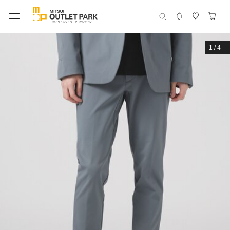
1
/
4