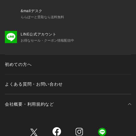
6703127158　MET24 Wide Tapered Fit
&mallデスク
メーカーNO:AMP35002
ららぽーと受取なら送料無料
NEW BALANCE MET 24（ニューバランスメット トゥエンテ
LINE公式アカウント
ィフォー）
お得なセール・クーポン情報配信中
新しい時代を生きる人のためのニューバランスのアパレルライ
ン。 ―時代が変わる。都市が変わる。ライフスタイルが進化
する。欲しいのは、あらゆるシーンをスマートに行き来する心
地よさ。 心ゆさぶるファッション性という機能。都市生活者
初めての方へ
のためのシティスペックウェア、New balance MET24。都会
のフィールドを、24時間サバイブする。
よくある質問・お問い合わせ
■取扱方法
酸素系漂白剤を使用しないでください。タンブラー乾燥はお避
けください。濡れたままの放置や長時間の浸漬はしないでくだ
会社概要・利用規約など
さい。素材の特性から濃色のものは、発汗、摩擦等により多少
脱色、色移りすることがありますので、お取り扱いにご注意く
ださい。ネットを使用してください。プリント部分にアイロン
三井不動産が展開する商業施設一覧
を当てないでください。あて布を使用してください。