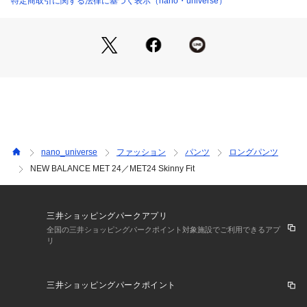
特定商取引に関する法律に基づく表示（nano・universe）
―DETAIL―
・ニューバランスのシューズとのベストバランスを追求した
「シュータン１インチ上」の丈感
・スキニーパンツのフィット感とイージーパンツの穿きやすさ
を兼ね備えています
・股下は、動きやすさを高める機能的なガゼットクロッチ仕様
・ウエスト部分は紐で調節可能
・サイドとバックのポケットはコンシールファスナー仕様で、
シルエットの美しさと機能性を両立
nano_universe
ファッション
パンツ
ロングパンツ
NEW BALANCE MET 24／MET24 Skinny Fit
―FABRIC―
・ニューバランスオリジナルの新素材、TEXBRID(R)モックロ
ディを採用
・やわらかい着心地と高い撥水性
三井ショッピングパークアプリ
・360度ストレッチと高い伸長回復性により、膝抜けや型崩れ
全国の三井ショッピングパークポイント対象施設でご利用できるアプ
リ
を防止
―SERIES―
三井ショッピングパークポイント
6703116039　MET24 Single Jacket
6703127157　MET24 Slim Tapered Fit