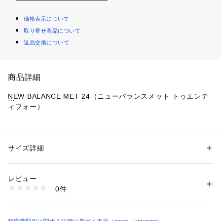
価格表示について
取り寄せ商品について
返品交換について
商品詳細
NEW BALANCE MET 24（ニューバランスメット トゥエンテ
ィフォー）
『シルエットの美しさと機能性を両立』
NEW BALANCEのアパレルライン、「NEW BALANCE MET 2
4」から
サイズ詳細
性別：
メンズ
ニューバランスのシューズを最も美しく見せるMET24 パンツ
カテゴリー：
ファッション
 ＞ 
パンツ
 ＞ 
ロングパンツ
素材：複合繊維(ポリエステル)68%, ポリエステル32%
コレクションのSKINNY FITタイプ。
生産国：中国製
レビュー
ニューバランスのシューズとのベストバランスを追求した「シ
洗濯：-
0件
ュータン１インチ上」の丈感で仕上げた一本。
※詳しい洗濯方法については、商品の品質表示タグをご覧ください
商品番号：
1096600000391 
（モール）
スキニーパンツのフィット感とイージーパンツの穿きやすさを
6703127156 （ショップ）
兼ね備えておりオーバーサイズのトップスと合わせて旬な着こ
なしを楽しめる一本です。