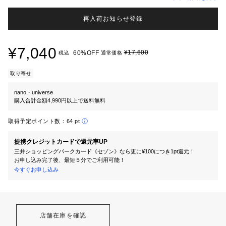
再入荷お知らせ登録
¥7,040
¥17,600
60%OFF
税込
通常価格
取り寄せ
nano・universe
購入合計金額4,990円以上で送料無料
取得予定ポイント数：
64 pt
提携クレジットカードで還元率UP
三井ショッピングパークカード《セゾン》なら更に¥100につき1pt還元！
お申し込み完了後、最短５分でご利用可能！
今すぐお申し込み
店舗在庫を確認