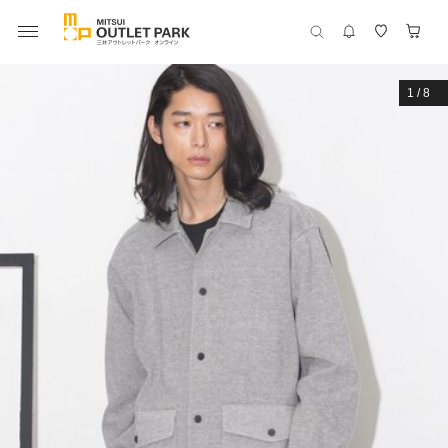
1
/
8