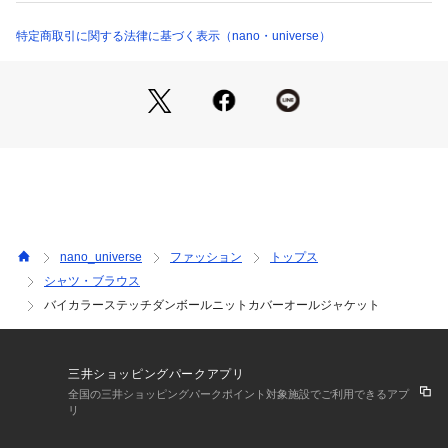
6683220225 （ショップ）
す。
特定商取引に関する法律に基づく表示（nano・universe）
―DETAIL―
・ウール調素材のカバーオール
・ボックスプリーツを施した大きめのフラップポケット
・ゆったりとしたリラックスシルエット
・配色ステッチがポイント
―FABRIC―
・TR杢糸を使って表起毛させたウールのような風合い
・程よい膨らみとハリ感を与えるダンボールニットを採用
・柔らかく、着心地の良い素材感
nano_universe
ファッション
トップス
・ストレッチ性がありストレスフリー
シャツ・ブラウス
バイカラーステッチダンボールニットカバーオールジャケット
■取扱方法
色物(特に濃色）と白物・淡色物は分けて洗ってください。濡
れたままの放置や長時間の浸漬はしないでください。あて布を
使用してください。ネットを使用してください。着用中の摩擦
三井ショッピングパークアプリ
や洗濯により、毛羽立ちや毛玉（ピル）が生じる事があります
全国の三井ショッピングパークポイント対象施設でご利用できるアプ
ので、お取扱いにはご注意ください。
リ