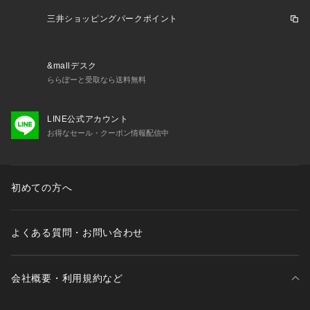
※サンプルにて撮影、採寸を行う為、実際にお届けする商品と
仕様やサイズが異なる場合がございます。
三井ショッピングパークポイント
model : H181 B84 W70 H91 着用サイズ: LARGE
&mallデスク
ららぽーと受取なら送料無料
LINE公式アカウント
お得なセール・クーポン情報配信中
初めての方へ
よくある質問・お問い合わせ
会社概要・利用規約など