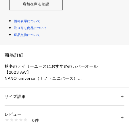
店舗在庫を確認
価格表示について
取り寄せ商品について
返品交換について
商品詳細
秋冬のデイリーユースにおすすめのカバーオール
【2023 AW】
NANO universe（ナノ・ユニバース）
TR杢糸を使って表起毛させてウールのような風合いに仕上げ
たカバーオール。
サイズ詳細
性別：
メンズ
ボックスプリーツを加えて立体感をもたせたフラップポケット
カテゴリー：
ファッション
 ＞ 
トップス
 ＞ 
シャツ・ブラウス
素材：ポリエステル 73% レーヨン 21% ポリウレタン 6%
がアクセント。
生産国：中国製
レビュー
柔らかく、着心地の良い素材で一日中来ていてもストレスを感
洗濯：洗濯× 漂白× アイロン110℃ ドライ弱い タンブル乾燥× ウェット×
0件
じないアウターです。
※詳しい洗濯方法については、商品の品質表示タグをご覧ください
商品番号：
1096600000409 
（モール）
ゆったりとしたリラックスシルエットでこなれ感を演出しま