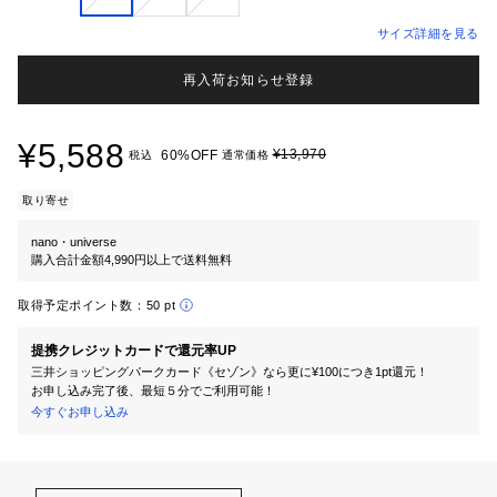
サイズ詳細を見る
再入荷お知らせ登録
¥5,588
¥13,970
60%OFF
税込
通常価格
取り寄せ
nano・universe
購入合計金額4,990円以上で送料無料
取得予定ポイント数：
50 pt
提携クレジットカードで還元率UP
三井ショッピングパークカード《セゾン》なら更に¥100につき1pt還元！
お申し込み完了後、最短５分でご利用可能！
今すぐお申し込み