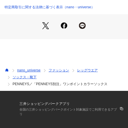
・ホワイト、ブルー、グリーンのさわやかな3色展開
・コーディネートにアクセントを加えてくれるアイテム
特定商取引に関する法律に基づく表示（nano・universe）
・ブランドを象徴するFOXをモチーフにしたワンポイント入り
―SERIES―
6724139222　PENNEYS/「PENNEYS」別注カラーキャップ
6724139223　PENNEYS/「PENNEYS」別注カラーバケット
ハット
PENNEYS(ぺニーズ)
JC PENNEYは1920年ワイオミング州でジャームズ・キャッシ
ュ・ペニーらによって創業されました。JC PENNEYはゼネラ
nano_universe
ファッション
レッグウエア
ルストアとして様々なブランドを生産、販売してきました。19
ソックス・靴下
40年頃からBIC MACやPAY-DAY、TOWNCRAFTのストアブラ
PENNEYS／「PENNEYS別注」ワンポイントカラーソックス
ンドがリリースされ、その中の1つがPENNES LABELでした。
1940～70年の訳30年展開したストアブランド/PENNEYSのア
ーカイブを生かし、現代的風に再構築しました。
三井ショッピングパークアプリ
※サンプルにて撮影、採寸を行う為、実際にお届けする商品と
全国の三井ショッピングパークポイント対象施設でご利用できるアプ
仕様やサイズが異なる場合がございます。
リ