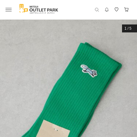
1
/
5