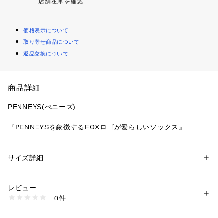
店舗在庫を確認
価格表示について
取り寄せ商品について
返品交換について
商品詳細
PENNEYS(ぺニーズ)
『PENNEYSを象徴するFOXロゴが愛らしいソックス』
カラー映えするぺニーズ別注の定番ソックス。
ブランドの特徴である狐のアイコンが可愛いソックスになって
います。
サイズ詳細
性別：
メンズ
今シリーズはホワイト、グリーン、ブルーのさわやかなカラー
カテゴリー：
ファッション
 ＞ 
レッグウエア
 ＞ 
ソックス・靴下
素材：コットン 83% ポリエステル 15% ポリウレタン 2%
が特徴的でコーディネートのアクセントになります。
生産国：中国製
レビュー
洗濯：-
0件
―DETAIL―
※詳しい洗濯方法については、商品の品質表示タグをご覧ください
商品番号：
1096600000435 
（モール）
・PENNEYS別注の定番ソックス
6724151206 （ショップ）