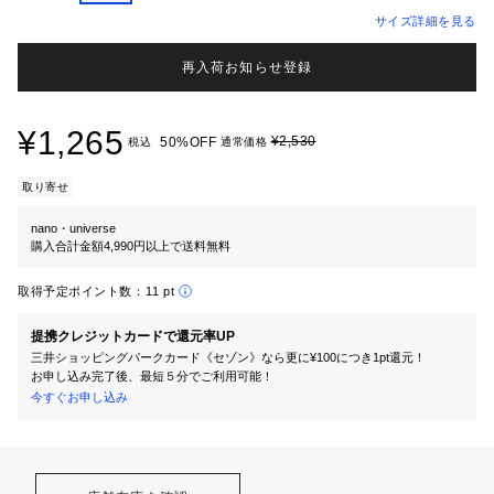
サイズ詳細を見る
再入荷お知らせ登録
¥1,265
¥2,530
50%OFF
税込
通常価格
取り寄せ
nano・universe
購入合計金額4,990円以上で送料無料
取得予定ポイント数：
11 pt
提携クレジットカードで還元率UP
三井ショッピングパークカード《セゾン》なら更に¥100につき1pt還元！
お申し込み完了後、最短５分でご利用可能！
今すぐお申し込み