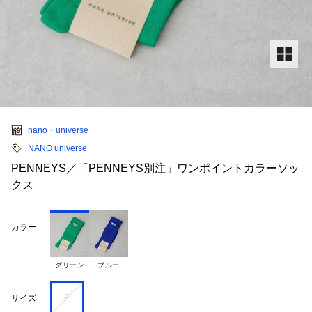
nano・universe
NANO universe
PENNEYS／「PENNEYS別注」ワンポイントカラーソッ
クス
カラー
グリーン
ブルー
Ｆ
サイズ