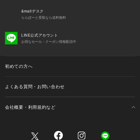
スタートし、ウェアを展開するストリートブランドとして運
営。アーティーズ立ち上げ10年を迎え、11年目に突入するの
&mallデスク
を境に、アーティーズからトモアンドシーオーに改名。 アイ
ららぽーと受取なら送料無料
テムラインナップも、ウェアから靴、帽子、オーダーシャにシ
フトし、2014年秋冬シーズンよりトモアンドシーオーをスタ
LINE公式アカウント
ートさせる。ブランド名の“& Co”は、カンパニーではなく、デ
お得なセール・クーポン情報配信中
ザイナーの小野崎朋孝とその家族、友人を指す。
■取扱方法
日常的に使用後はブラシで埃を払ってください。汚れた際は、
初めての方へ
皮革専用のクリーナーをご使用下さい。皮革製品は、水に濡れ
るとシミや型崩れ、カビ等の発生を招く事が有ります。雨等に
濡れた場合は、速やかに柔らかく綺麗な布で叩くように拭き、
よくある質問・お問い合わせ
新聞等を詰めて風邪通しの良い日陰で干して下さい。
※サンプルにて撮影、採寸を行う為、実際にお届けする商品と
会社概要・利用規約など
仕様やサイズが異なる場合がございます。予約時は生産の都合
上、お届け予定時期が前後する場合もございますので、予めご
了承下さい。
三井不動産が展開する商業施設一覧
※光の当たり具合や撮影環境により色味が異なる場合がござい
ます。正しい色味はスタジオ画像の色味をご参照ください。