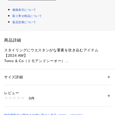
価格表示について
取り寄せ商品について
返品交換について
商品詳細
スタイリングにウエスタンがな要素を吹き込むアイテム
【2024 AW】
Tomo & Co（トモアンドシーオー）
トゥ部分に刺繍を取り入れた1足。ウエスタンテイストを、普
段の服装に取り入れやすいさりげない1足。
サイズ詳細
性別：
メンズ
カテゴリー：
シューズ
 ＞ 
その他シューズ
素材：LEATHER 100%
■別注ポイント
レビュー
・新しくパターン設計し、トゥ部分に刺繍を配置
0件
・2色使いのステッチカラー
ブラウン:日本製
・立体的な見え方ですっきりとした風合いに
洗濯：-
※詳しい洗濯方法については、商品の品質表示タグをご覧ください
■デザイン
商品番号：
1096600000456 
（モール）