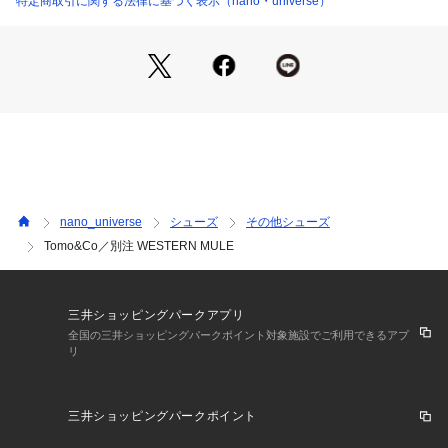
特定商取引に関する法律に基づく表示（nano・universe）
6704233044 （ショップ）
・ウエスタンブーツにあるようなパターンを踏襲
・ウエスタンの要素をデイリーに取り入れやすいアイテム
■素材
・ レザー100%使用
■カラー展開
・ブラックとブラウンの2色展開
■コーディネート
nano_universe
シューズ
その他シューズ
・ジャストフィットのデニムパンツに合わせるのが◎
Tomo&Co／別注 WESTERN MULE
・ワントーンでそろえる統一感のあるスタイリングもおすすめ
■シリーズ
6704233043 別注 LEATHER MULE
三井ショッピングパークアプリ
全国の三井ショッピングパークポイント対象施設でご利用できるアプ
リ
■メーカー品番:TM-NANO-0002
Tomo & Co（トモアンドシーオー）
三井ショッピングパークポイント
デザイナー・小野崎朋孝によるブランド。 自身が23歳の時に
ブランド・アーティーズ(ARTYZ)を立ち上げる。Tシャツから