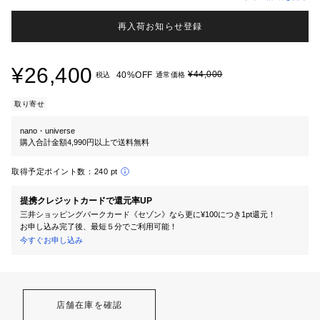
再入荷お知らせ登録
¥26,400
¥44,000
40%OFF
税込
通常価格
取り寄せ
nano・universe
購入合計金額4,990円以上で送料無料
取得予定ポイント数：
240 pt
提携クレジットカードで還元率UP
三井ショッピングパークカード《セゾン》なら更に¥100につき1pt還元！
お申し込み完了後、最短５分でご利用可能！
今すぐお申し込み
店舗在庫を確認