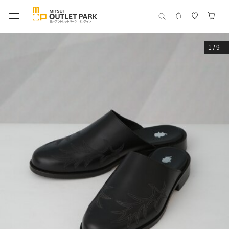
1
/
9