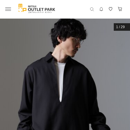
1
/
29