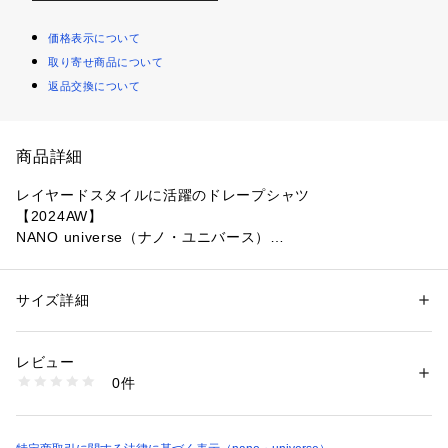
価格表示について
取り寄せ商品について
返品交換について
商品詳細
レイヤードスタイルに活躍のドレープシャツ
【2024AW】
NANO universe（ナノ・ユニバース）
程よい落ち感が特徴的な、微起毛の肌触りの良い素材を使用し
たドレープシャツ。深く開いたVラインがインナーなどでレイ
サイズ詳細
性別：
メンズ
ヤードを楽しめるアイテムです。
カテゴリー：
ファッション
 ＞ 
トップス
 ＞ 
シャツ・ブラウス
素材：ポリエステル 85% レーヨン 15%
生産国：中国製
レビュー
■デザイン
洗濯：手洗い 漂白× アイロン150℃ ドライ弱い タンブル乾燥× 吊り干し 
0件
・程よい落ち感が特徴のドレープデザイン
ウェット非常に弱い
※詳しい洗濯方法については、商品の品質表示タグをご覧ください
・深く開いたVライン
商品番号：
1096600000462 
（モール）
・インナーなどでレイヤードを楽しめるアイテム
6724220207 （ショップ）