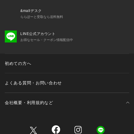
の上お買い求めください。
※該当の無いサイズも記載しておりますので、展開サイズをご
&mallデスク
参考ください。
ららぽーと受取なら送料無料
■取扱方法
LINE公式アカウント
蛍光増白剤が入っていない洗剤を使用して下さい。色物（特に
お得なセール・クーポン情報配信中
濃色）と白物・淡色物は分けて洗ってください。ネットを使用
してください。あて布を使用してください。
※サンプルにて撮影、採寸を行う為、実際にお届けする商品と
初めての方へ
仕様やサイズが異なる場合がございます。予約時は生産の都合
上、お届け予定時期が前後する場合もございますので、予めご
了承下さい。
よくある質問・お問い合わせ
※光の当たり具合や撮影環境により色味が異なる場合がござい
ます。正しい色味はスタジオ画像の色味をご参照ください。
会社概要・利用規約など
※こちらの商品は、アウトレット店舗での取り扱いになりま
す。直接店舗へお問い合わせの際はアウトレット店舗へお願い
致します。プロパー店舗での取り扱いはございませんので、ご
三井不動産が展開する商業施設一覧
了承ください。
※こちらの商品はナノ・ユニバースオフィシャルサイトでの試