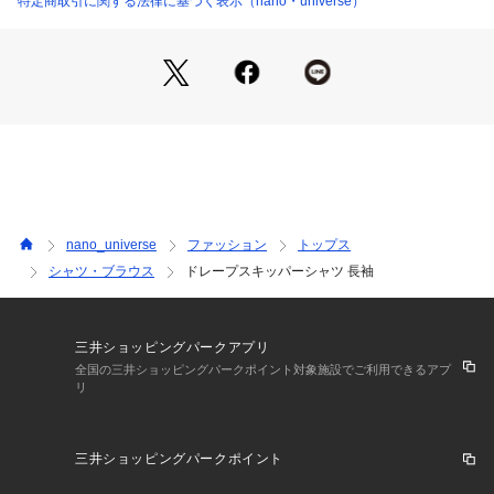
特定商取引に関する法律に基づく表示（nano・universe）
■素材
・肌触りの良い微起毛した素材
・手洗いに対応したウォッシャブル素材
■カラー展開
・汎用性の高いホワイト・ネイビー・ブラックの3色展開
■コーディネート
・Tシャツなどと合わせたレイヤードスタイル
・キレイめからカジュアルスタイルまでまで幅広いスタイルに
nano_universe
ファッション
トップス
活躍◎
シャツ・ブラウス
ドレープスキッパーシャツ 長袖
■サイズ感
・スタンダードなサイズ感
三井ショッピングパークアプリ
【推奨サイズ】
全国の三井ショッピングパークポイント対象施設でご利用できるアプ
リ
Sサイズ: 163-170cm
Mサイズ: 168-175cm
Lサイズ: 173-180cm
三井ショッピングパークポイント
XLサイズ: 175-182cm
※標準体型を基にした目安でございます。予めご理解、ご了承