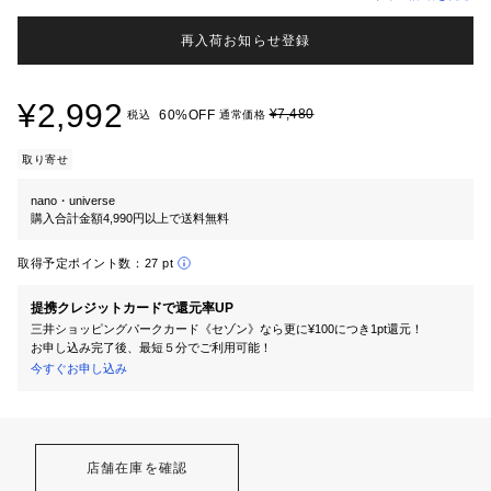
再入荷お知らせ登録
¥2,992
¥7,480
60%OFF
税込
通常価格
取り寄せ
nano・universe
購入合計金額4,990円以上で送料無料
取得予定ポイント数：
27 pt
提携クレジットカードで還元率UP
三井ショッピングパークカード《セゾン》なら更に¥100につき1pt還元！
お申し込み完了後、最短５分でご利用可能！
今すぐお申し込み
店舗在庫を確認