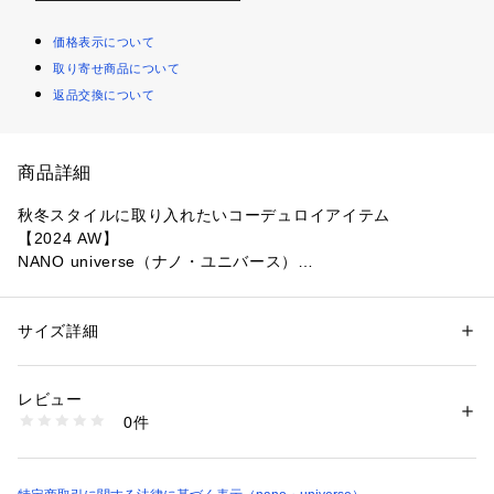
価格表示について
取り寄せ商品について
返品交換について
商品詳細
秋冬スタイルに取り入れたいコーデュロイアイテム
【2024 AW】
NANO universe（ナノ・ユニバース）
秋冬の定番素材のコーデュロイを使用したシャツ。程よく余裕
を持たせたシルエットで、ブルゾン感覚でも着用できる秋冬ス
サイズ詳細
性別：
メンズ
タイルにおすすめのアイテムです。
カテゴリー：
ファッション
 ＞ 
トップス
 ＞ 
シャツ・ブラウス
素材：コットン 99% ポリウレタン 1%
生産国：中国製
レビュー
■デザイン
洗濯：手洗い 漂白× アイロン150℃ ドライ弱い タンブル乾燥× 吊り干し 
0件
・シンプルで合わせやすいディティール
ウェット非常に弱い
※詳しい洗濯方法については、商品の品質表示タグをご覧ください
・スッキリ見えするレギュラーカラー
商品番号：
1096600000509 
（モール）
・程よく余裕を持たせたシルエット
6724220223 （ショップ）