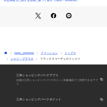
特定商取引に関する法律に基づく表示（nano・universe）
■素材
・16wの細めのコーデュロイを使用
・キレイめな表面感と程よい肉感、ストレッチの入った生地感
・手洗いに対応したウォッシャブル素材
■カラー展開
・様々なボトムと合わせやすいアイボリー・ブラウン・ブラッ
クの3色展開
■コーディネート
nano_universe
ファッション
トップス
・イージー感のあるパンツと合わせてリラクシーなスタイルに
シャツ・ブラウス
リラックスコーデュロイシャツ
◎
・同素材のパンツと合わせたセットアップスタイルもおすすめ
■サイズ感
三井ショッピングパークアプリ
・スタンダードなサイズ感
全国の三井ショッピングパークポイント対象施設でご利用できるアプ
リ
【推奨サイズ】
Sサイズ: 163-170cm
三井ショッピングパークポイント
Mサイズ: 168-175cm
Lサイズ: 173-180cm