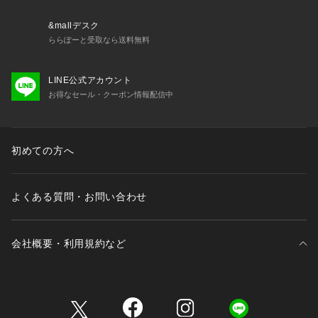
XLサイズ: 175-182cm
※標準体型を基にした目安でございます。予めご理解、ご了承
&mallデスク
の上お買い求めください。
ららぽーと受取なら送料無料
※該当の無いサイズも記載しておりますので、展開サイズをご
参考ください。
LINE公式アカウント
お得なセール・クーポン情報配信中
■取扱方法
蛍光増白剤が入っていない洗剤を使用して下さい。 色物（特
に濃色）と白物・淡色物は分けて洗ってください。 ネットを
使用してください。 あて布を使用してください。 摩擦によ
初めての方へ
り、素材表面が白っぽくなったり、毛羽立ちが発生したりしま
す。こちらの商品は水や雨に濡れたり、汗による湿気、乾燥状
態での摩擦により、薄い色の衣服などに色移りする可能性がご
よくある質問・お問い合わせ
ざいます。予めご了承いただき、ご使用の際にはご注意くださ
いますようお願い致します。
会社概要・利用規約など
※サンプルにて撮影、採寸を行う為、実際にお届けする商品と
仕様やサイズが異なる場合がございます。予約時は生産の都合
上、お届け予定時期が前後する場合もございますので、予めご
三井不動産が展開する商業施設一覧
了承下さい。
※光の当たり具合や撮影環境により色味が異なる場合がござい