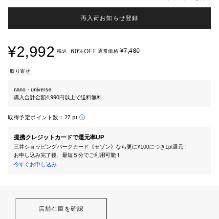
再入荷お知らせ登録
¥2,992
¥7,480
60%OFF
税込
通常価格
取り寄せ
nano・universe
購入合計金額4,990円以上で送料無料
取得予定ポイント数：
27 pt
提携クレジットカードで還元率UP
三井ショッピングパークカード《セゾン》なら更に¥100につき1pt還元！
お申し込み完了後、最短５分でご利用可能！
今すぐお申し込み
店舗在庫を確認