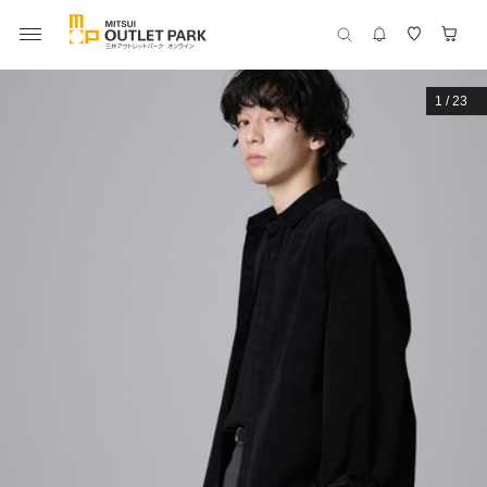
1
/
23