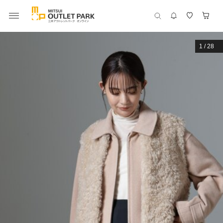
1
/
28