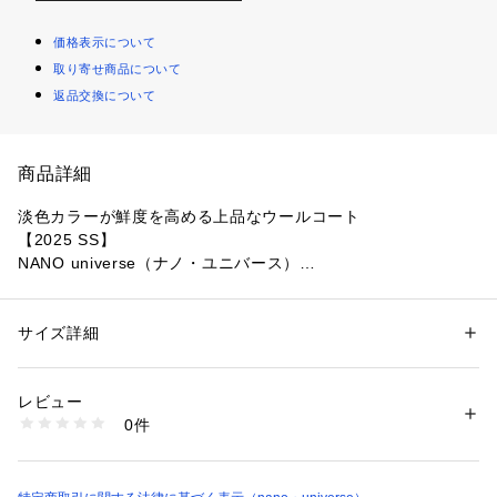
価格表示について
取り寄せ商品について
返品交換について
商品詳細
淡色カラーが鮮度を高める上品なウールコート
【2025 SS】
NANO universe（ナノ・ユニバース）
デイリーに使いやすいミドル丈のウールコート。暖かく、かつ
動きやすく重たく見えないこだわりの着丈で、シンプルなので
サイズ詳細
性別：
レディース
年齢やテイストを問わず万能に頼れそう！
カテゴリー：
ファッション
 ＞ 
アウター
 ＞ 
その他アウター
素材：（表生地）毛 65% ポリエステル 14% ナイロン 10% アクリル 8% 
レーヨン 2% コットン 1%（裏生地）ポリエステル 100%
レビュー
■デザイン
生産国：中国製
0件
・無駄なディテールを削いだフラットなデザイン
洗濯：洗濯× 漂白× アイロン110℃ ドライ通常 タンブル乾燥× ウェット×
※詳しい洗濯方法については、商品の品質表示タグをご覧ください
・ベーシックなステンカラーとスタンドカラーの2WAY仕様
商品番号：
1096600000520 
（モール）
・襟をたてた際に襟元を留めることができるチンストラップ付
6695111300 （ショップ）
き