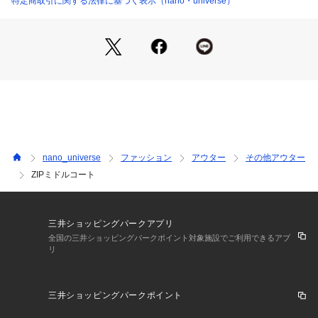
特定商取引に関する法律に基づく表示（nano・universe）
・マフラーなしでも首元が暖かく真冬に重宝するアウター
■素材
・上品でキレイ目な印象のウール混素材
・家庭での洗濯禁止
■カラー展開
・春先まで使えるようあえて淡色のみのカラー展開
■コーディネート
nano_universe
ファッション
アウター
その他アウター
・パーカーをインしてフード出してポイントにしても素敵
ZIPミドルコート
・上にファーベストを重ねて高感度な冬のレイヤードも◎
■サイズ感
・厚手のニットやスウェットの上にも羽織りやすく着まわしや
三井ショッピングパークアプリ
すいオーバーサイズ
全国の三井ショッピングパークポイント対象施設でご利用できるアプ
リ
■取扱方法
アイロンは、裏から当てて下さい。色物（特に濃色）と白物・
三井ショッピングパークポイント
淡色物は分けて洗ってください。ネットを使用してください。
濡れたままの放置や、長時間の浸漬はしないで下さい。引っか