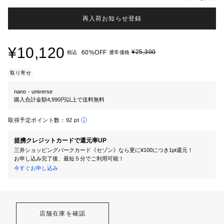
再入荷お知らせ登録
¥10,120
¥25,300
60%OFF
税込
通常価格
取り寄せ
nano・universe
購入合計金額4,990円以上で送料無料
取得予定ポイント数：
92 pt
提携クレジットカードで還元率UP
三井ショッピングパークカード《セゾン》なら更に¥100につき1pt還元！
お申し込み完了後、最短５分でご利用可能！
今すぐお申し込み
店舗在庫を確認