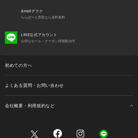
けに、ご注意下さい。この商品は、糸及び素材の特性上、引っ
かけ・引っかかりにより糸がとびだしたり、ひきつれが生じや
&mallデスク
すい性質を持っています。予めご了承ください。着用中の摩擦
ららぽーと受取なら送料無料
や洗濯により、毛羽立ちや毛玉（ピル）が生じる事があります
ので、お取扱いにはご注意ください。
LINE公式アカウント
お得なセール・クーポン情報配信中
※サンプルにて撮影、採寸を行う為、実際にお届けする商品と
仕様やサイズが異なる場合がございます。予約時は生産の都合
上、お届け予定時期が前後する場合もございますので、予めご
了承下さい。
初めての方へ
※光の当たり具合や撮影環境により色味が異なる場合がござい
ます。正しい色味はスタジオ画像の色味をご参照ください。
よくある質問・お問い合わせ
◆お気に入り登録でアイテム情報をゲット◆ 
気になるアイテムをお気に入り登録して、あなただけの欲しい
ものリストを作成！
会社概要・利用規約など
いち早く特典情報をゲットして、お買い物をよりお楽しみくだ
さい。
三井不動産が展開する商業施設一覧
model: H167cm 着用サイズ: FREE