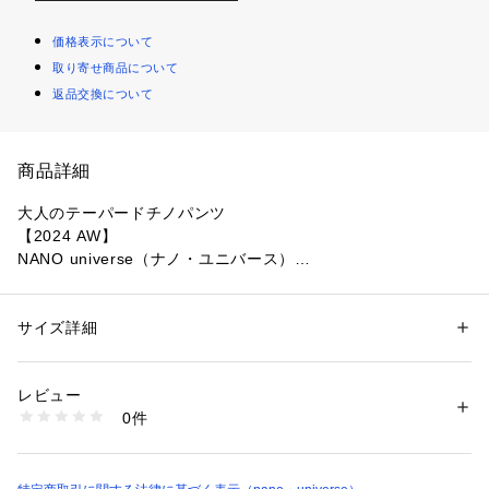
価格表示について
取り寄せ商品について
返品交換について
商品詳細
大人のテーパードチノパンツ
【2024 AW】
NANO universe（ナノ・ユニバース）
ウエストがしっかり決まるように設計された大人のチノパン
ツ。腰回りはすっきりと見え、まっすぐ落ちるラインがスタイ
サイズ詳細
性別：
レディース
ルアップも叶えます◎
カテゴリー：
ファッション
 ＞ 
パンツ
 ＞ 
ロングパンツ
素材：ポリエステル 79% コットン 21%
生産国：中国製
レビュー
■デザイン
洗濯：手洗い 漂白× アイロン× ドライ弱い タンブル乾燥× 吊り干し ウェ
0件
・センタープレス入りできちんと感を演出
ット非常に弱い
※詳しい洗濯方法については、商品の品質表示タグをご覧ください
・腰周りがすっきりと見えるタック無しのシルエット
商品番号：
1096600000546 
（モール）
・オーセンティックな印象漂う太めのベルトループ仕様
6694227318 （ショップ）