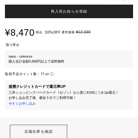
再入荷お知らせ登録
¥8,470
¥12,100
30%OFF
税込
通常価格
取り寄せ
nano・universe
購入合計金額4,990円以上で送料無料
取得予定ポイント数：
77 pt
提携クレジットカードで還元率UP
三井ショッピングパークカード《セゾン》なら更に¥100につき1pt還元！
お申し込み完了後、最短５分でご利用可能！
今すぐお申し込み
店舗在庫を確認