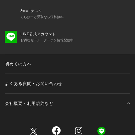
の上お買い求めください。
※該当の無いサイズも記載しておりますので、展開サイズをご
&mallデスク
参考ください。
ららぽーと受取なら送料無料
■取扱方法
LINE公式アカウント
蛍光増白剤が入っていない洗剤を使用して下さい。ネットを使
お得なセール・クーポン情報配信中
用してください。中性洗剤を使用して下さい。色物（特に濃
色）と白物・淡色物は分けて洗ってください。長く水に浸けて
おいたり、ぬれたまま長時間放置しないで下さい。あて布を使
用してください。
初めての方へ
※サンプルにて撮影、採寸を行う為、実際にお届けする商品と
仕様やサイズが異なる場合がございます。予約時は生産の都合
よくある質問・お問い合わせ
上、お届け予定時期が前後する場合もございますので、予めご
了承下さい。
※光の当たり具合や撮影環境により色味が異なる場合がござい
会社概要・利用規約など
ます。正しい色味はスタジオ画像の色味をご参照ください。
◆お気に入り登録でアイテム情報をゲット◆ 
三井不動産が展開する商業施設一覧
気になるアイテムをお気に入り登録して、あなただけの欲しい
ものリストを作成！