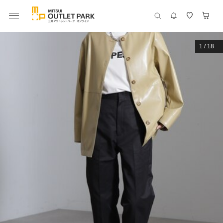
1
/
18