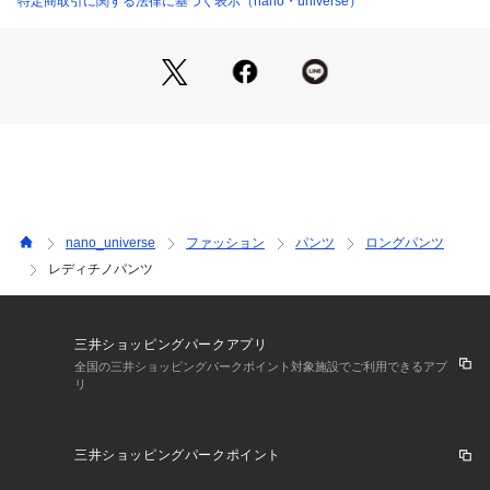
特定商取引に関する法律に基づく表示（nano・universe）
■素材
・キレイめ見えする上品な光沢感
・程よいハリ感と滑らかな肌触りも魅力
・耐久性がありシワになりにくいのも嬉しいポイント
・手洗いに対応したウォッシャブル素材
■カラー展開
・ONOFF問わず使いやすいブラックとベージュ
■コーディネート
nano_universe
ファッション
パンツ
ロングパンツ
・短めTOPSとの相性も良く、キレイめにもカジュアルにも着
レディチノパンツ
こなせる万能アイテム
・シンプルなTシャツやリブニットをINして、シャツやジャケ
ットを羽織るスタイルもおすすめ
三井ショッピングパークアプリ
【推奨サイズ】
全国の三井ショッピングパークポイント対象施設でご利用できるアプ
リ
XSサイズ: 154-158cm
Sサイズ: 154-158cm
Mサイズ: 158-162cm
三井ショッピングパークポイント
Lサイズ: 162-166cm
※標準体型を基にした目安でございます。予めご理解、ご了承