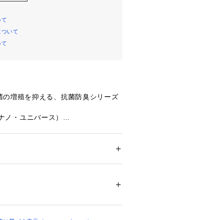
いて
について
いて
菌の増殖を抑える、抗菌防臭シリーズ
se（ナノ・ユニバース）
評のアンチスメルシリーズが今期も再
季節に嬉しい抜群の機能性◆
ション
 ＞ 
トップス
 ＞ 
Tシャツ・カットソー
%
のアンチスメルシリーズ。夏場に最適
 漂白× アイロン150℃ ドライ弱い タンブル
た「抗菌防臭」機能が付いたクルーネ
ェット非常に弱い
ついては、商品の品質表示タグをご覧くださ
維上の臭いの元となる細菌の繁殖を抑
の発生を抑えます。
00594 
（モール）