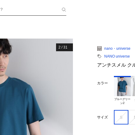
？
2
/
31
nano・universe
NANO universe
アンチスメル ク
カラー
ブルーグリー

Ｓ
サイズ