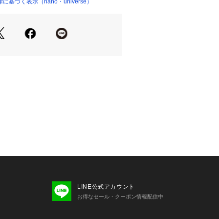
基づく表示（nano・universe）
ョップ）
抑える加工を施したクルーネックTシ
シンプル且つベーシックなデザイン
インナーとしても活躍
おきたい定番アイテム
を施し「抗菌防臭」機能が付いた拘り
やかなホワイトとブルーグリーン
せないグレーとブラック
ルゾンなどの軽アウターのインナーに
LINE公式アカウント
お得なセール・クーポン情報配信中
のインナー使いでオフィスシーンにも