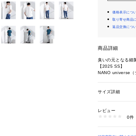
価格表示につ
取り寄せ商品
返品交換につ
商品詳細
臭いの元となる細
【2025 SS】
NANO univer
◆毎シーズンご好
登場◆
サイズ詳細
性別：
メンズ
◆気温が高くなる
カテゴリー：
ファッ
素材：コットン 100
生産国：中国製
レビュー
ナノ定番アイテム
洗濯：30℃非常に弱い
0件
な特殊加工を施し
乾燥× 吊り干し ウ
※詳しい洗濯方法に
ックTシャツ。繊
い
え、気になる臭い
商品番号：
10966000