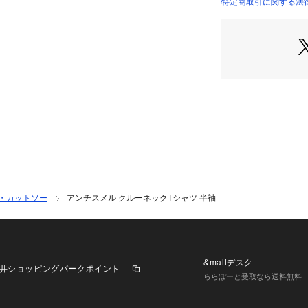
特定商取引に関する法律に
6725124202 （シ
■デザイン
・気になる臭いを
ャツ
・使い勝手の良い
・単品はもちろん
・型違いで揃えて
■素材
・生地に特殊加工
の素材
・洗濯機使用可
■カラー展開
・カットソー
アンチスメル クルーネックTシャツ 半袖
・清涼感のある爽
・出番が多く欠か
■コーディネート
・ジャケットやブ
&mallデスク
井ショッピングパークポイント
最適
ららぽーと受取なら送料無料
・スーツスタイル
活躍