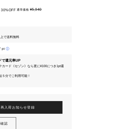
¥5,940
30%OFF
通常価格
円以上で送料無料
7 pt
ドで還元率UP
カード《セゾン》なら更に¥100につき1pt還
短５分でご利用可能！
再入荷お知らせ登録
を確認