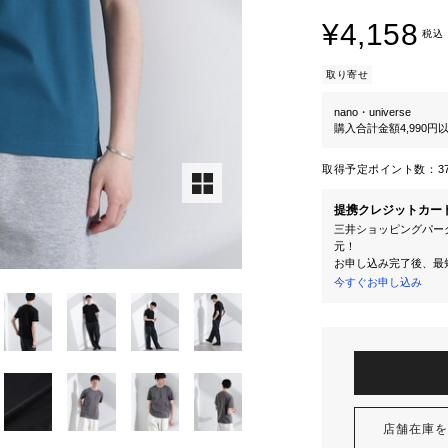
¥4,158
税込
取り寄せ
nano・universe
購入合計金額4,990
取得予定ポイント数：
3
提携クレジットカー
三井ショッピングパーク
元！
お申し込み完了後、最
今すぐお申し込み
店舗在庫