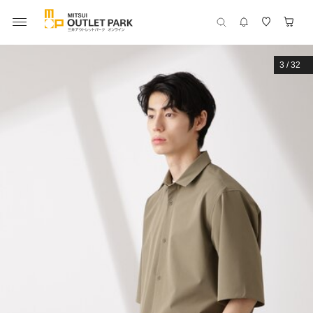
3
/
32