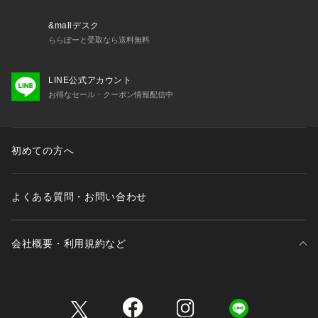
■サイズ感
&mallデスク
・スタンダードなサイズ感
ららぽーと受取なら送料無料
【推奨サイズ】
LINE公式アカウント
Sサイズ: 163-170cm
お得なセール・クーポン情報配信中
Mサイズ: 168-175cm
Lサイズ: 173-180cm
XLサイズ: 175-182cm
※標準体型を基にした目安でございます。予めご理解、ご了承
初めての方へ
の上お買い求めください。
※該当の無いサイズも記載しておりますので、展開サイズをご
参考ください。
よくある質問・お問い合わせ
■取扱方法
ネットを使用してください。ボタン等付属類は保護してクリー
会社概要・利用規約など
ニングして下さい。あて布を使用して下さい。
※サンプルにて撮影、採寸を行う為、実際にお届けする商品と
三井不動産が展開する商業施設一覧
仕様やサイズが異なる場合がございます。予約時は生産の都合
上、お届け予定時期が前後する場合もございますので、予めご