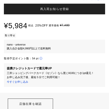
再入荷お知らせ登録
¥5,984
¥7,480
20%OFF
税込
通常価格
取り寄せ
nano・universe
購入合計金額4,990円以上で送料無料
取得予定ポイント数：
54 pt
提携クレジットカードで還元率UP
三井ショッピングパークカード《セゾン》なら更に¥100につき1pt還元！
お申し込み完了後、最短５分でご利用可能！
今すぐお申し込み
店舗在庫を確認