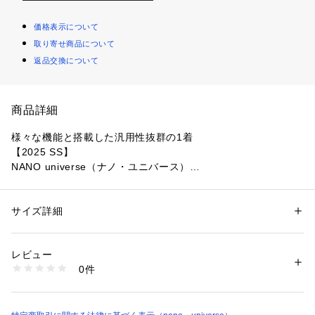
価格表示について
取り寄せ商品について
返品交換について
商品詳細
様々な機能と搭載した汎用性抜群の1着
【2025 SS】
NANO universe（ナノ・ユニバース）
◆春夏に大活躍！機能性に優れたシャツアイテム◆
サイズ詳細
性別：
メンズ
LIGHT WEIGHT STRETCHシリーズの半袖シャツ。優れた伸
カテゴリー：
ファッション
 ＞ 
トップス
 ＞ 
シャツ・ブラウス
素材：ポリエステル 90% ポリウレタン 10%
縮性に吸水速乾、接触冷感、UVカット、遮熱など様々な機能
生産国：ミャンマー製
レビュー
性に優れた春夏におすすめのアイテムです。
洗濯：30℃非常に弱い 漂白× アイロン110℃ ドライ弱い タンブル乾燥× 
0件
吊り干し ウェット非常に弱い
※詳しい洗濯方法については、商品の品質表示タグをご覧ください
■デザイン
商品番号：
1096600000623 
（モール）
・汎用性の高いベーシックなレギュラーカラー
6725121206 （ショップ）
・キレイめにもカジュアルにも合わせやすいシンプルデザイン