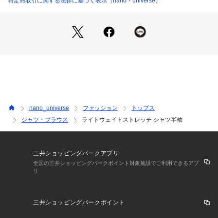
特定商取引に関する法律に基づく表示（nano・universe）
・後ろ丈を長めに設定し前後差をつけたヘムライン
・後身にセンタータックを入れ動きやすさを確保
■素材
・着心地の良い伸縮性に優れた生地
・吸水速乾、接触冷感、UVカット、遮熱機能を付与
・洗濯機使用可
■カラー展開
・カーキ/チャコール/ブラックの3色展開
nano_universe
ファッション
トップス
・スタイリングに馴染みやすいカーキとチャコール
シャツ・ブラウス
ライトウェイトストレッチ シャツ半袖
・ベーシックで着回し力の高いブラック
■コーディネート
・キレイめにスラックスと合わせたスタイル◎
三井ショッピングパークアプリ
・ワイドパンツにスニーカーを合わせてカジュアルダウンさせ
全国の三井ショッピングパークポイント対象施設でご利用できるアプ
リ
るのもオススメ
■シリーズ
三井ショッピングパークポイント
6725124201　ライトウェイトストレッチ　プルオーバー半袖
6725128201　ライトウェイトストレッチ　ショートパンツ