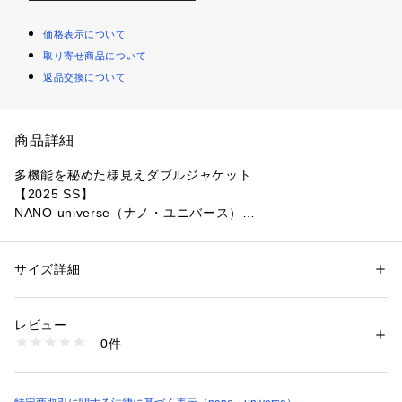
価格表示について
取り寄せ商品について
返品交換について
商品詳細
多機能を秘めた様見えダブルジャケット
【2025 SS】
NANO universe（ナノ・ユニバース）
リネン見えする涼やかな素材で仕立てたダブルジャケット。防
シワ、UVカット、接触冷感、吸水速乾の多機能性を備えてい
サイズ詳細
性別：
レディース
るので、快適な着心地でスイッチシーズンに重宝しそう。
カテゴリー：
ファッション
 ＞ 
ジャケット
 ＞ 
テーラードジャケット
素材：ポリエステル 100%
生産国：中国製
レビュー
■デザイン
洗濯：30℃非常に弱い 漂白× アイロン150℃ ドライ弱い タンブル乾燥× 
0件
・通勤や学校行事などのONシーンで頼れるテーラードジャケ
吊り干し ウェット非常に弱い
※詳しい洗濯方法については、商品の品質表示タグをご覧ください
ット
商品番号：
1096600000642 
（モール）
・カーディガン感覚で軽く羽織れるアイテム
6735116304 （ショップ）
・快適な着心地で端境期に重宝