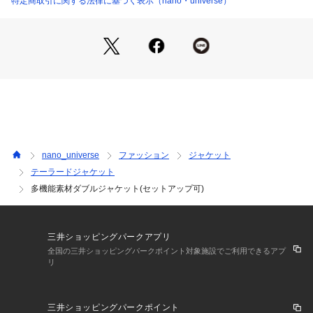
特定商取引に関する法律に基づく表示（nano・universe）
■素材
・真夏まで着用しやすい、リネン見えする多機能素材
・防シワ、UVカット、接触冷感、吸水速乾の機能を備えた素
材
・洗濯機使用可
■カラー展開
・上品で様になるL.グレー、ベージュ、D.ネイビー
nano_universe
ファッション
ジャケット
■コーディネート
テーラードジャケット
・同素材のパンツ、スカート、ジレとセットアップでの着用も
多機能素材ダブルジャケット(セットアップ可)
おすすめ
■シリーズ
・6735116305　多機能素材ジレ(セットアップ可)
三井ショッピングパークアプリ
・6735127311　多機能素材スラックス(セットアップ可)
全国の三井ショッピングパークポイント対象施設でご利用できるアプ
・6735130304　多機能素材ベルト付ポケットディティールス
リ
カート(セットアップ可)
■サイズ感
三井ショッピングパークポイント