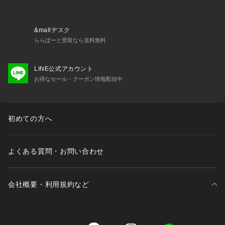
・裏地なしで軽く、ゆとりのあるサイズ感
■取扱方法
&mallデスク
もみ洗いは、避けて下さい。蛍光増白剤が入っていない洗剤を
ららぽーと受取なら送料無料
使用して下さい。濡れたままの放置や、長時間の浸漬はしない
で下さい。洗濯後は形を整えて直ちに干してください。あて布
LINE公式アカウント
を使用してください。
お得なセール・クーポン情報配信中
※サンプルにて撮影、採寸を行う為、実際にお届けする商品と
仕様やサイズが異なる場合がございます。予約時は生産の都合
上、お届け予定時期が前後する場合もございますので、予めご
初めての方へ
了承下さい。
※光の当たり具合や撮影環境により色味が異なる場合がござい
ます。正しい色味はスタジオ画像の色味をご参照ください。
よくある質問・お問い合わせ
※こちらの商品は、アウトレット店舗での取り扱いになりま
す。直接店舗へお問い合わせの際はアウトレット店舗へお願い
会社概要・利用規約など
致します。プロパー店舗での取り扱いはございませんので、ご
了承ください。
※こちらの商品はナノ・ユニバースオフィシャルサイトでの試
着予約サービスの対象外となりますので、ご了承ください。
三井不動産が展開する商業施設一覧