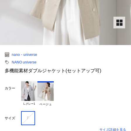
nano・universe
NANO universe
多機能素材ダブルジャケット(セットアップ可)
カラー
L.グレー1
ベージュ
Ｆ
サイズ
サイズ詳細を見る