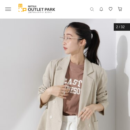
2
/
32