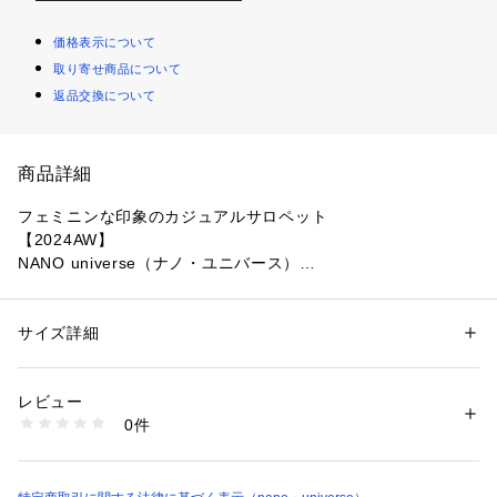
価格表示について
取り寄せ商品について
返品交換について
商品詳細
フェミニンな印象のカジュアルサロペット
【2024AW】
NANO universe（ナノ・ユニバース）
『フェミニンな印象のカジュアルサロペット』
女性らしいフェミニンな印象のサロペット。ショルダーに入っ
サイズ詳細
性別：
レディース
たフリルディテールがコーディネートのポイントになるデザイ
カテゴリー：
ファッション
 ＞ 
ワンピース・ドレス
 ＞ 
ワンピース
素材：ポリエステル 99% ポリウレタン 1%
ン。ウエストまわりは程よいゆとりでインナーが合わせやすい
生産国：中国製
レビュー
サイズ感◎ノースリーブのトップスやリブニットなど合わせた
洗濯：手洗い 漂白× アイロン110℃ ドライ弱い タンブル乾燥× 吊り干し 
0件
り、寒い日にはタートルニット合わせもおすすめです！
ウェット非常に弱い
※詳しい洗濯方法については、商品の品質表示タグをご覧ください
商品番号：
1096600000820 
（モール）
―DETAIL―
6734219310 （ショップ）
・女性らしいフェミニンな印象のサロペット