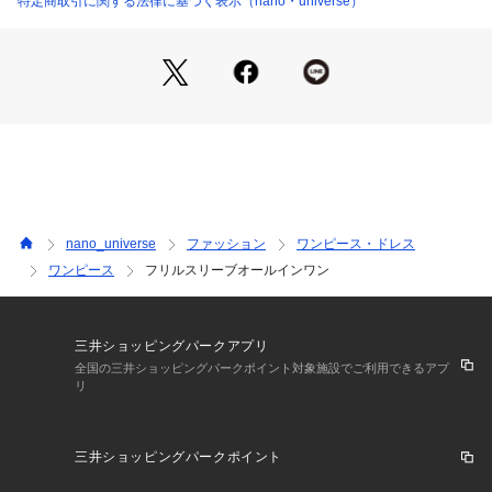
特定商取引に関する法律に基づく表示（nano・universe）
・ショルダーに入ったフリルディテールがポイント
・ウエストはぴったりせず程よくゆとりがあるシルエット
・タンクトップやノースリーブTなどと合わせてカジュアルな
着こなしも◎
―FABRIC―
・手洗いに対応したウォッシャブル素材
■取扱方法
単独洗いをして下さい。ネットを使用してください。あて布を
nano_universe
ファッション
ワンピース・ドレス
使用してください。濡れたままの放置や、長時間の浸漬はしな
ワンピース
フリルスリーブオールインワン
いで下さい。形をととのえてから干して下さい。こちらの商品
は水や雨に濡れたり、汗による湿気、乾燥状態での摩擦によ
り、薄い色の衣服などに色移りする可能性がございます。予め
ご了承いただき、ご使用の際にはご注意くださいますようお願
三井ショッピングパークアプリ
い致します。
全国の三井ショッピングパークポイント対象施設でご利用できるアプ
リ
※サンプルにて撮影、採寸を行う為、実際にお届けする商品と
仕様やサイズが異なる場合がございます。予約時は生産の都合
三井ショッピングパークポイント
上、お届け予定時期が前後する場合もございますので、予めご
了承下さい。