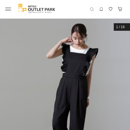
1
/
16