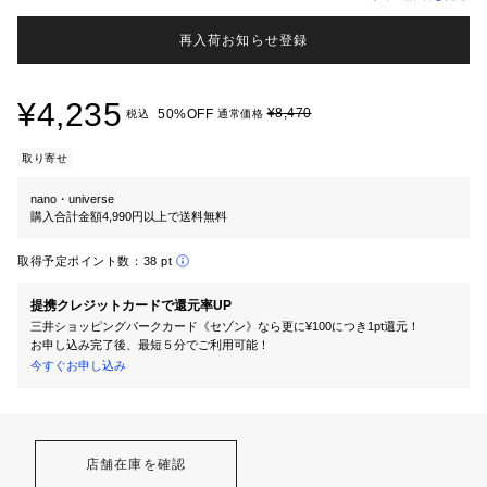
再入荷お知らせ登録
¥4,235
¥8,470
50%OFF
税込
通常価格
取り寄せ
nano・universe
購入合計金額4,990円以上で送料無料
取得予定ポイント数：
38 pt
提携クレジットカードで還元率UP
三井ショッピングパークカード《セゾン》なら更に¥100につき1pt還元！
お申し込み完了後、最短５分でご利用可能！
今すぐお申し込み
店舗在庫を確認