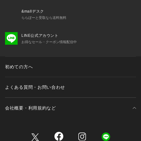
※光の当たり具合や撮影環境により色味が異なる場合がござい
ます。正しい色味はスタジオ画像の色味をご参照ください。
&mallデスク
ららぽーと受取なら送料無料
※こちらの商品は、アウトレット店舗での取り扱いになりま
す。
LINE公式アカウント
直接店舗へお問い合わせの際はアウトレット店舗へお願い致し
お得なセール・クーポン情報配信中
ます。プロパー店舗での取り扱いはございませんので、ご了承
ください。
※こちらの商品はナノ・ユニバースオフィシャルサイトでの試
着予約サービスの対象外となりますので、ご了承ください。
初めての方へ
model: H167cm 着用サイズ: FREE
よくある質問・お問い合わせ
会社概要・利用規約など
三井不動産が展開する商業施設一覧