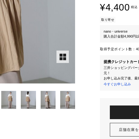
¥4,400
税込
取り寄せ
nano・universe
購入合計金額4,990
取得予定ポイント数：
4
提携クレジットカー
三井ショッピングパーク
元！
お申し込み完了後、最
今すぐお申し込み
店舗在庫