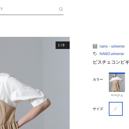
？
1
/
8
nano・universe
NANO universe
ビスチェコンビ
カラー
ベージュ
Ｆ
サイズ