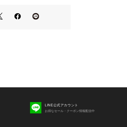
ョップ）
Tシャツに重ねているような、トレン
ングトップス
ている風のバイカラーデザイン
が着やすいようカットソーと布帛を重
後ろウエストシャーリングゴム仕様
き立つふんわりとしたペプラムシルエ
ンツにも合わせやすい万能アイテム
にはやや光沢感のある綿シルケットス
ーヨン混のワッシャータフタ素材を使
たウォッシャブル素材
LINE公式アカウント
7　ビスチェコンビフクレジャガードワンピ
お得なセール・クーポン情報配信中
のみ同素材