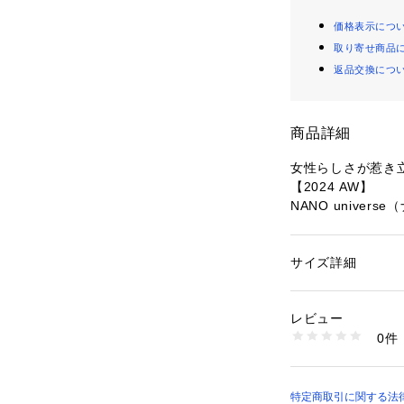
価格表示につ
取り寄せ商品
返品交換につ
商品詳細
女性らしさが惹き
【2024 AW】
NANO univer
『女性らしさが惹
ベアビスチェをT
サイズ詳細
性別：
レディース
ライクなデザイン
カテゴリー：
ファッ
素材：（上身頃）綿 1
ソーと布帛を重ね
0%
レビュー
な体型の方が着や
生産国：中国製
0件
りとしたペプラム
洗濯：手洗い 漂白× 
り干し ウェット非常
も合わせやすい万
※詳しい洗濯方法に
い
―DETAIL―
特定商取引に関する法律に
商品番号：
10966000