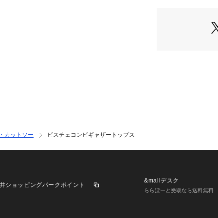
6694224312 （シ
・ベアビスチェを
ドライクなドッキ
・レイヤードをし
・様々な体型の方
ねた胸元の仕様
・着心地がラクな
・女性らしさが惹
ット
・スカートにもパ
―FABRIC―
・カットソー部分
ムースを使用
・カットソー
ビスチェコンビギャザートップス
・布帛部分にはレ
用
・手洗いに対応し
―SERIES―
&mallデスク
井ショッピングパークポイント
669421932
ららぽーと受取なら送料無料
ース
※カットソー部分