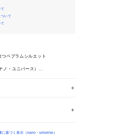
いて
について
いて
立つペプラムシルエット
se（ナノ・ユニバース）
き立つペプラムシルエット』
シャツに重ねているような、トレンド
のドッキングトップス。胸元はカット
ション
 ＞ 
トップス
 ＞ 
Tシャツ・カットソー
00%（下身頃）レーヨン 70% ナイロン 3
ることでドッキング感を無くし、様々
すいデザインに仕上げました。ふんわ
が女性らしく、スカートにもパンツに
アイロン110℃ ドライ弱い タンブル乾燥× 吊
に弱い
能アイテムです。
ついては、商品の品質表示タグをご覧くださ
基づく表示（nano・universe）
00830 
（モール）