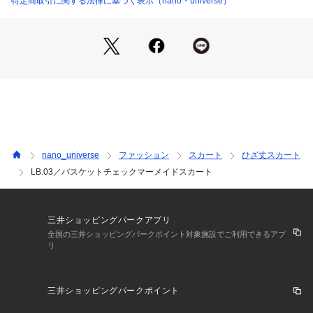
特定商取引に関する法律に基づく表示（nano・universe）
・女性らしさが高まるマーメイドシルエット
・シンプルなトップスを合わせるだけで様になるデザイン
・デイリーの着回しに重宝
・裏地有り
―FABRIC―
・手洗いに対応したウォッシャブル素材
model: H162cm 着用サイズ: II
nano_universe
ファッション
スカート
ひざ丈スカート
■取扱方法
LB.03／バスケットチェックマーメイドスカート
クリーニングネットをご使用ください。あて布を使用してくだ
さい。濡れたままの放置や、長時間の浸漬はしないで下さい。
※こちらの商品の画像はサンプルを使用しているため、一部製
三井ショッピングパークアプリ
品と仕様が異なる場合がございます。この点をご了承の上、お
全国の三井ショッピングパークポイント対象施設でご利用できるアプ
リ
買い求めください。
【素材】(表地)コットン75% ポリエステル23% レーヨン1% ナ
三井ショッピングパークポイント
イロン1% (裏地)ポリエステル100%