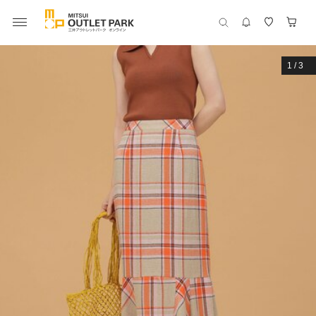
1
/
3