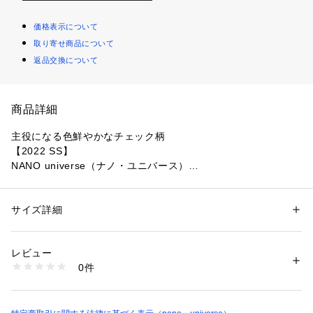
価格表示について
取り寄せ商品について
返品交換について
商品詳細
主役になる色鮮やかなチェック柄
【2022 SS】
NANO universe（ナノ・ユニバース）
LB.03 Section（LB.03 セクション）
主役級の色鮮やかなチェック柄がポイントになるスカート。落
サイズ詳細
性別：
レディース
ち着いた長めの着丈感に、女性らしさが高まるマーメイドシル
カテゴリー：
ファッション
 ＞ 
スカート
 ＞ 
ひざ丈スカート
素材：(表地)コットン75% ポリエステル23% レーヨン1% ナイロン1% 
エットが上品に映えるデザイン。シンプルなトップスを合わせ
(裏地)ポリエステル100%
レビュー
るだけで様になるから、デイリーの着回しに重宝します。
生産国：日本製
0件
洗濯：-
※詳しい洗濯方法については、商品の品質表示タグをご覧ください
―DETAIL―
商品番号：
1096600000842 
（モール）
・色鮮やかなチェック柄がポイントになるスカート
6692130333 （ショップ）
・落ち着いた長めの着丈感