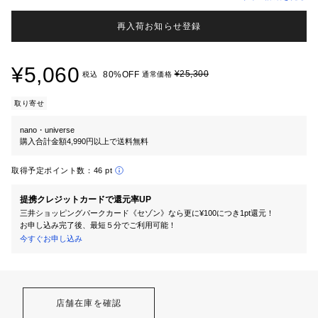
再入荷お知らせ登録
¥5,060
¥25,300
80%OFF
税込
通常価格
取り寄せ
nano・universe
購入合計金額4,990円以上で送料無料
取得予定ポイント数：
46 pt
提携クレジットカードで還元率UP
三井ショッピングパークカード《セゾン》なら更に¥100につき1pt還元！
お申し込み完了後、最短５分でご利用可能！
今すぐお申し込み
店舗在庫を確認