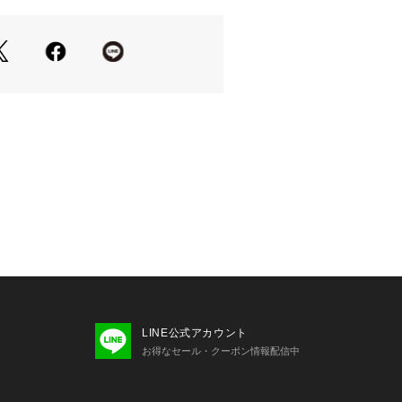
プスを合わせるだけで様になるデザイ
イージーなウエストゴム仕様
しに重宝
入れて下さい。濃色と白・淡色物は分
。濡れたままの放置や、長時間の浸漬
。洗濯後は形を整えて直ちに干して下
用して下さい。シャーリング部分に
てないで下さい。摩擦や引っかけに、
に当たらない場所に保管して下さい。
 着用サイズ: II　
LINE公式アカウント
影、採寸を行う為、実際にお届けする
お得なセール・クーポン情報配信中
ズが異なる場合がございます。