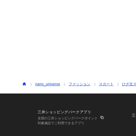
nano_universe
ファッション
スカート
ひざ丈
三井ショッピングパークアプリ
三
全国の三井ショッピングパークポイント
対象施設でご利用できるアプリ