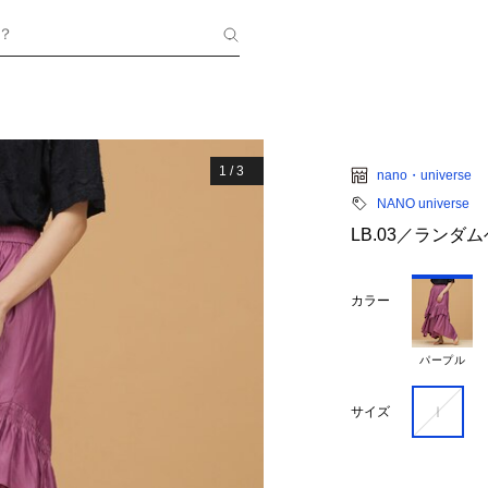
？
1
/
3
nano・universe
NANO universe
LB.03／ラン
カラー
パープル
Ｉ
サイズ