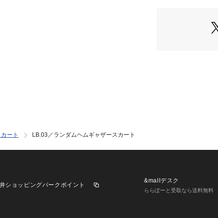
・シンプルなトッ
ン
・着脱も着心地も
・デイリーの着回
―FABRIC―
・洗濯機使用可
■取扱方法
裏返してネットに
けて洗って下さい
はしないで下さい
さい。あて布を使
スカート
LB.03／ランダムヘムギャザースカート
は、アイロンを当
ご注意下さい。光
model: H167cm
&mallデスク
井ショッピングパークポイント
※サンプルにて撮
ららぽーと受取なら送料無料
商品と仕様やサイ