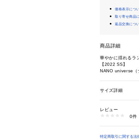
価格表示につ
取り寄せ商品
返品交換につ
商品詳細
華やかに揺れるラ
【2022 SS】
NANO univer
LB.03 Section
ランダムヘムの裾
サイズ詳細
性別：
レディース
ャザーを寄せたフ
カテゴリー：
ファッ
素材：表地: ポリエス
るデザイン。シン
裏地: ポリエステル1
レビュー
なるから、ワード
生産国：中国製
0件
洗濯：-
※詳しい洗濯方法に
―DETAIL―
い
・ランダムヘムの
商品番号：
10966000
・女性らしさを高
特定商取引に関する法律に
6692130335 （シ