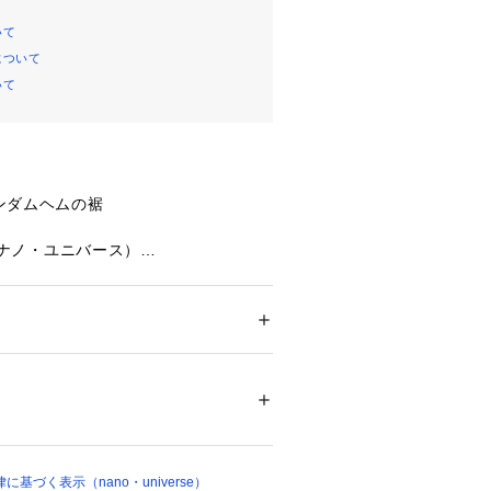
いて
について
いて
ンダムヘムの裾
se（ナノ・ユニバース）
（LB.03 セクション）
が華やかに揺れるスカート。程よくギ
レアシルエットが、女性らしさを高め
ション
 ＞ 
スカート
 ＞ 
ひざ丈スカート
テル100%
プルなトップスを合わせるだけで様に
00%
ローブに追加しておくと重宝します。
ついては、商品の品質表示タグをご覧くださ
裾が華やかに揺れるギャザースカート
00859 
（モール）
める程よく広がるフレアシルエット
基づく表示（nano・universe）
ョップ）