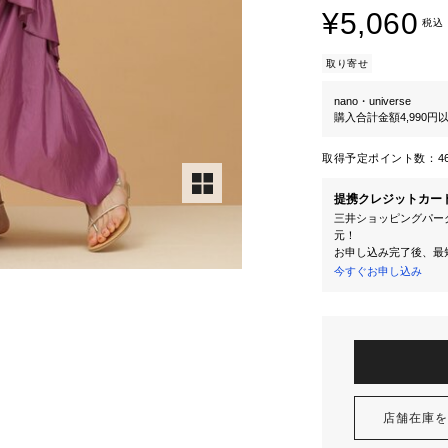
¥5,060
税込
取り寄せ
nano・universe
購入合計金額4,990
取得予定ポイント数：
4
提携クレジットカー
三井ショッピングパーク
元！
お申し込み完了後、最
今すぐお申し込み
店舗在庫