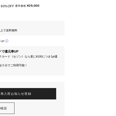
¥25,300
80%OFF
通常価格
円以上で送料無料
6 pt
ドで還元率UP
カード《セゾン》なら更に¥100につき1pt還
短５分でご利用可能！
再入荷お知らせ登録
を確認