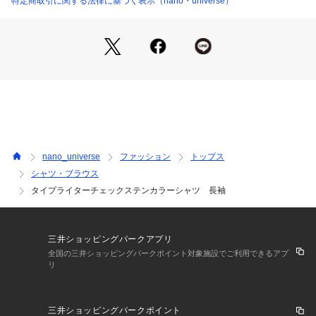
特定商取引に関する法律に基づく表示（nano・universe）
・程よくカジュアルな見え感のサイズ感
・レイヤードスタイルでも様になるラウンド仕様
■素材
・高密度で織りあげたチェック生地を採用
・ソフトな風合いのダブルワッシャー加工を実施
・細かい凹凸を表現した仕様
・手洗いに対応したウォッシャブル素材
■カラー展開
nano_universe
ファッション
トップス
・爽やかな春を彩るブルーチェックと落ち着きのあるグリーン
シャツ・ブラウス
チェックの2色展開
タイプライターチェックステンカラーシャツ 長袖
■コーディネート
・スラックスと合わせるキレイめ見えスタイリングが◎
・ベージュやオフホワイトなどミルキートーンのボトムスに合
三井ショッピングパークアプリ
わせるトレンドを意識した着こなしもおすすめ
全国の三井ショッピングパークポイント対象施設でご利用できるアプ
リ
■サイズ感
・すっきりとしたスタンダードシルエット
三井ショッピングパークポイント