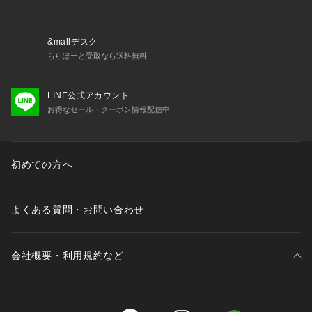
【推奨サイズ】
Sサイズ: 163-170cm
Mサイズ: 168-175cm
&mallデスク
Lサイズ: 173-180cm
ららぽーと受取なら送料無料
XLサイズ: 175-182cm
※標準体型を基にした目安でございます。予めご理解、ご了承
LINE公式アカウント
の上お買い求めください。
お得なセール・クーポン情報配信中
※該当の無いサイズも記載しておりますので、展開サイズをご
参考ください。
【素材】 コットン100%
初めての方へ
【原産国】 ベトナム製
■取扱方法
よくある質問・お問い合わせ
ネットを使用してください。 濡れたままの放置や、長時間の
浸漬はしないで下さい。 あて布を使用してください。
会社概要・利用規約など
※サンプルにて撮影、採寸を行う為、実際にお届けする商品と
仕様やサイズが異なる場合がございます。予約時は生産の都合
上、お届け予定時期が前後する場合もございますので、予めご
了承下さい。
三井不動産が展開する商業施設一覧