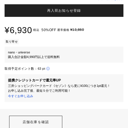
再入荷お知らせ登録
¥6,930
¥13,860
50%OFF
税込
通常価格
取り寄せ
nano・universe
購入合計金額4,990円以上で送料無料
取得予定ポイント数：
63 pt
提携クレジットカードで還元率UP
三井ショッピングパークカード《セゾン》なら更に¥100につき1pt還元！
お申し込み完了後、最短５分でご利用可能！
今すぐお申し込み
店舗在庫を確認