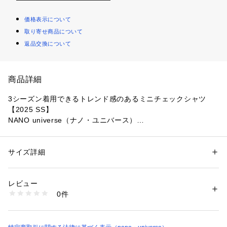
価格表示について
取り寄せ商品について
返品交換について
商品詳細
3シーズン着用できるトレンド感のあるミニチェックシャツ
【2025 SS】
NANO universe（ナノ・ユニバース）
◆ピッチ幅が狭く、こなれたチェック柄がポイント◆
サイズ詳細
性別：
メンズ
幅広いスタイリングに馴染む、ステンカラーシャツ。細かい凹
カテゴリー：
ファッション
 ＞ 
トップス
 ＞ 
シャツ・ブラウス
素材：コットン 100%
凸が出るソフトなダブルワッシャー加工を施した、トレンド感
生産国：ベトナム製
レビュー
のあるアイテム。
洗濯：手洗い 漂白× アイロン150℃ ドライ弱い タンブル乾燥× 吊り干し 
0件
ウェット非常に弱い
※詳しい洗濯方法については、商品の品質表示タグをご覧ください
■デザイン
商品番号：
1096600000967 
（モール）
・スタイリングに馴染み、クリーンな印象のステンカラー
6685120209 （ショップ）
・シンプルなホワイト釦を採用