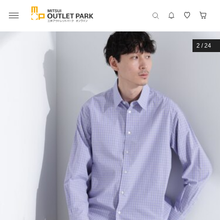
2
/
24