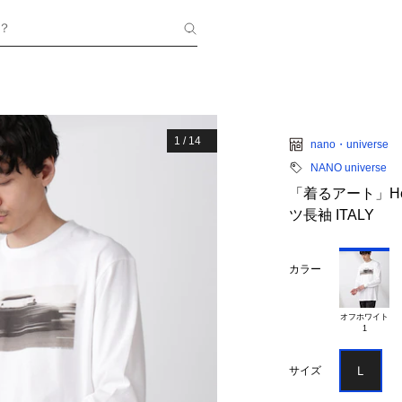
？
1
/
14
nano・universe
NANO universe
「着るアート」Herbe
ツ長袖 ITALY
カラー
オフホワイト

Ｌ
サイズ