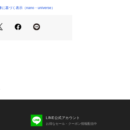
参加していたHerbert Listがイタ
01029 
（モール）
品をフロントにデザイン
基づく表示（nano・universe）
ョップ）
ワンポイントになるデザインが魅力
選ばないクルーネック
リハリがでる袖口のリブ
生地を使用
たウォッシャブル素材
インスタイルと好相性◎
せてスタイリングの幅を広げるのもお
Y
Magnum Photos）】
ト・キャパ、アンリ・カルティエ＝ブレ
・ロジャー、そしてデヴィッド・シー
家たちによって結成された。世界を代
真家のグループ。それぞれに事務所を
LINE公式アカウント
リ、ロンドンに構え（過去には東京に
お得なセール・クーポン情報配信中
）、現在約50名の写真家・フォトジャ