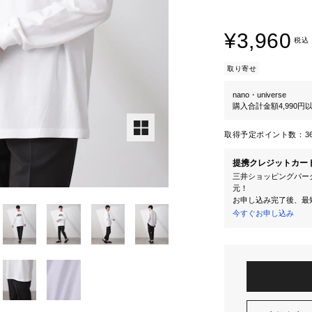
¥3,960
税込
取り寄せ
nano・universe
購入合計金額4,990
取得予定ポイント数：
3
提携クレジットカー
三井ショッピングパーク
元！
お申し込み完了後、最
今すぐお申し込み