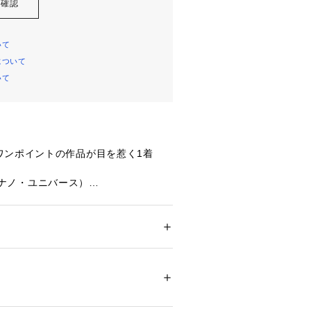
を確認
いて
について
いて
ワンポイントの作品が目を惹く1着
se（ナノ・ユニバース）
ーズから新作が登場！◆
加していたHerbert List（ハーバ
ション
 ＞ 
トップス
 ＞ 
Tシャツ・カットソー
%
950年代にイタリアで撮られた作品を
リーブTシャツ。
アイロン150℃ ドライ× タンブル乾燥× 吊り
弱い
ついては、商品の品質表示タグをご覧くださ