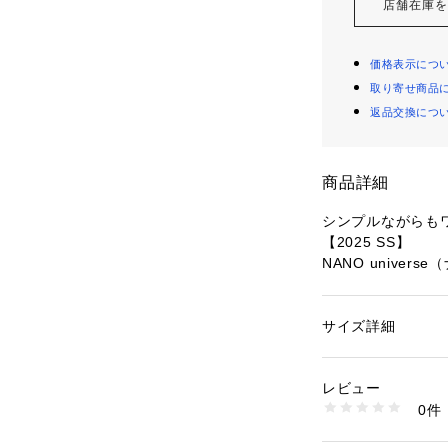
店舗在庫
価格表示につ
取り寄せ商品
返品交換につ
商品詳細
シンプルながらも
【2025 SS】
NANO univer
◆着るアートシリ
サイズ詳細
性別：
メンズ
マグナム・フォトに参
カテゴリー：
ファッ
素材：コットン 100
ート・リスト）の1
生産国：ベトナム製
レビュー
使用したロングス
洗濯：手洗い 漂白× 
0件
干し ウェット非常に
※詳しい洗濯方法に
■デザイン
い