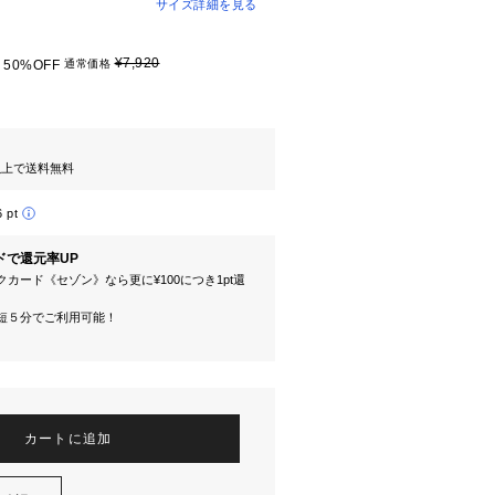
サイズ詳細を見る
¥7,920
50%OFF
通常価格
円以上で送料無料
6 pt
ドで還元率UP
カード《セゾン》なら更に¥100につき1pt還
短５分でご利用可能！
カートに追加