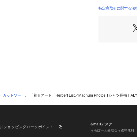
・ マグナム・フォトに
商品番号：
10966000
リアで撮影した作
特定商取引に関する法律に
6685123209 （シ
・スタイリングの
・羽織やパンツを
・シルエットにメ
■素材
・コットン100%
・手洗いに対応し
■コーディネート
・今らしいタック
・ベスト等と合わ
すすめ
・カットソー
「着るアート」Herbert List／Magnum Photos Tシャツ長袖 ITAL
【マグナム・フォト（
1947年にロバー
ッソン、ジョージ
モアの四人の写真
表する国際的な写
&mallデスク
井ショッピングパークポイント
ニューヨーク、パ
ららぽーと受取なら送料無料
も事務所があった