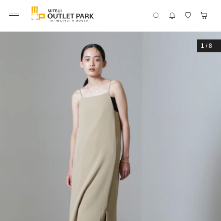
1
/
8