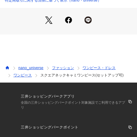
特定商取引に関する法律に基づく表示（nano・universe）
・スクエアネックで直線的なラインが入ったボクシーでシャー
プな印象に◎
・鎖骨やデコルテ周りをすっきり見せてくれる一品
・肩紐は長さ調節が可能
・スリット上まで裏地付き
・同素材のパンツと合わせたセットアップがおすすめ
―FABRIC―
・やや表面感を感じられるヴィンテージ加工を施したライトな
印象のダブルクロス素材
nano_universe
ファッション
ワンピース・ドレス
・着心地の良さとイージーケアが謳えるキレイ目な印象◎
ワンピース
スクエアネックキャミワンピース(セットアップ可)
・手洗いに対応したウォッシャブル素材
―SERIES―
6694227312　ドロストギャザーパンツ(セットアップ可)
三井ショッピングパークアプリ
全国の三井ショッピングパークポイント対象施設でご利用できるアプ
リ
■取扱方法
引っかけに、ご注意下さい。裏返してネットに入れてくださ
い。アイロンは、かたちを整える程度に軽くかけてください。
三井ショッピングパークポイント
附属部分にはアイロンを当てないで下さい。この商品は、糸及
び素材の特性上、引っかけ・引っかかりにより糸がとびだした