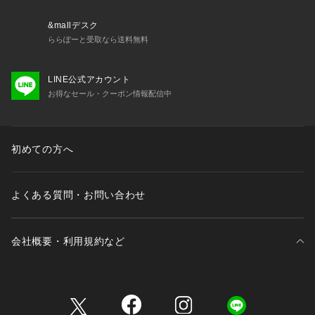
り、ひきつれが生じやすい性質を持っています。予めご了承く
ださい。
&mallデスク
ららぽーと受取なら送料無料
※サンプルにて撮影、採寸を行う為、実際にお届けする商品と
仕様やサイズが異なる場合がございます。予約時は生産の都合
LINE公式アカウント
上、お届け予定時期が前後する場合もございますので、予めご
お得なセール・クーポン情報配信中
了承下さい。
※光の当たり具合や撮影環境により色味が異なる場合がござい
ます。正しい色味はスタジオ画像の色味をご参照ください。
初めての方へ
model: H168cm 着用サイズ: M
よくある質問・お問い合わせ
会社概要・利用規約など
三井不動産が展開する商業施設一覧