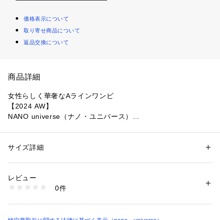
価格表示について
取り寄せ商品について
返品交換について
商品詳細
女性らしく華奢なAラインワンピ
【2024 AW】
NANO universe（ナノ・ユニバース）
『女性らしく華奢なAラインワンピ』
女性らしく上品な雰囲気のキャミワンピ。スクエアネックで直
サイズ詳細
性別：
レディース
線的なラインが入ったボクシーでシャープな印象に◎華奢な肩
カテゴリー：
ファッション
 ＞ 
ワンピース・ドレス
 ＞ 
ワンピース
素材：（表地）ポリエステル 100%（裏地）ポリエステル 100%
紐はポイントになるゴールドの丸カン仕様で、長さ調節も可能
生産国：中国製
レビュー
なワンピースです。一枚でワンピースとしても、同素材のパン
洗濯：手洗い 漂白× アイロン110℃ ドライ弱い タンブル乾燥× 吊り干し 
0件
ツと合わせてセットアップコーデとしても着用頂けます！
ウェット非常に弱い
※詳しい洗濯方法については、商品の品質表示タグをご覧ください
商品番号：
1096600001058 
（モール）
―DETAIL―
6694219323 （ショップ）
・女性らしく上品な雰囲気のキャミワンピ