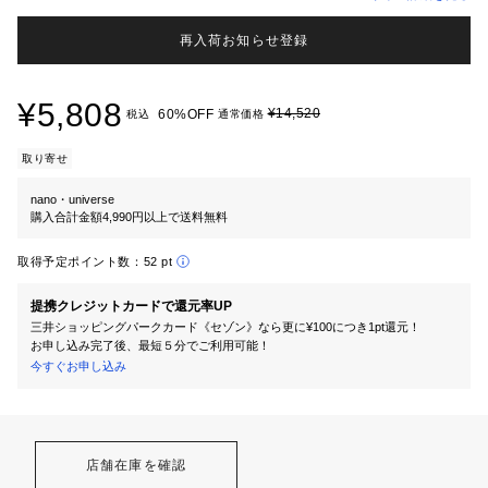
再入荷お知らせ登録
¥5,808
¥14,520
60%OFF
税込
通常価格
取り寄せ
nano・universe
購入合計金額4,990円以上で送料無料
取得予定ポイント数：
52 pt
提携クレジットカードで還元率UP
三井ショッピングパークカード《セゾン》なら更に¥100につき1pt還元！
お申し込み完了後、最短５分でご利用可能！
今すぐお申し込み
店舗在庫を確認