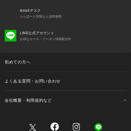
致します。プロパー店舗での取り扱いはございませんので、ご
了承ください。 
&mallデスク
※こちらの商品はナノ・ユニバースオフィシャルサイトでの試
ららぽーと受取なら送料無料
着予約サービスの対象外となりますので、ご了承ください。 
LINE公式アカウント
model: H180 B84 W70 H90  着用サイズ: LARGE
お得なセール・クーポン情報配信中
初めての方へ
よくある質問・お問い合わせ
会社概要・利用規約など
三井不動産が展開する商業施設一覧