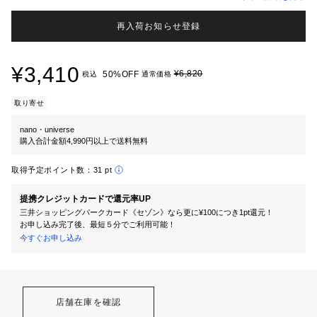
再入荷お知らせ登録
¥3,410
¥6,820
50%OFF
税込
通常価格
取り寄せ
nano・universe
購入合計金額4,990円以上で送料無料
取得予定ポイント数：
31 pt
提携クレジットカードで還元率UP
三井ショッピングパークカード《セゾン》なら更に¥100につき1pt還元！
お申し込み完了後、最短５分でご利用可能！
今すぐお申し込み
店舗在庫を確認