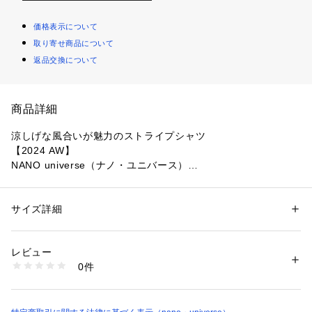
価格表示について
取り寄せ商品について
返品交換について
商品詳細
涼しげな風合いが魅力のストライプシャツ
【2024 AW】
NANO universe（ナノ・ユニバース）
『涼しげな風合いが魅力のストライプシャツ』
オリジナルの色柄がポイントのストライプシャツ。先染めによ
サイズ詳細
性別：
メンズ
って表現したストライプはサマーシーズンにマッチする爽やか
カテゴリー：
ファッション
 ＞ 
トップス
 ＞ 
シャツ・ブラウス
素材：コットン 52% レーヨン 48%
な印象。シャンブレーにも見える風合いが、涼しげで暑い季節
生産国：中国製
レビュー
におすすめの1枚です。
洗濯：手洗い 漂白× アイロン150℃ ドライ弱い タンブル乾燥× 吊り干し 
0件
ウェット非常に弱い
※詳しい洗濯方法については、商品の品質表示タグをご覧ください
―DETAIL―
商品番号：
1096600001069 
（モール）
・オリジナルの色柄がポイントのストライプシャツ
6724221218 （ショップ）
・先染めによって表現したストライプデザイン