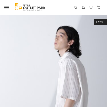
1
/
23