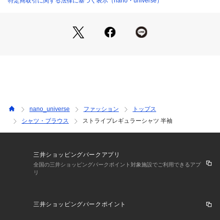
特定商取引に関する法律に基づく表示（nano・universe）
・シャンブレーにも見える風合いが涼しげな1枚
・爽やかな印象で暑い季節にオススメ
―FABRIC―
・手洗いに対応したウォッシャブル素材
■取扱方法
 蛍光増白剤が入っていない洗剤を使用して下さい。 色物（特
に濃色）と白物・淡色物は分けて洗ってください。 ネットを
使用してください。 あて布を使用してください。 しわになり
nano_universe
ファッション
トップス
やすい為、ハンガーにかけて保管して下さい。 
シャツ・ブラウス
ストライプレギュラーシャツ 半袖
※サンプルにて撮影、採寸を行う為、実際にお届けする商品と
仕様やサイズが異なる場合がございます。予約時は生産の都合
上、お届け予定時期が前後する場合もございますので、予めご
三井ショッピングパークアプリ
了承下さい。
全国の三井ショッピングパークポイント対象施設でご利用できるアプ
リ
※光の当たり具合や撮影環境により色味が異なる場合がござい
ます。正しい色味はスタジオ画像の色味をご参照ください。 
三井ショッピングパークポイント
※こちらの商品は、アウトレット店舗での取り扱いになりま
す。直接店舗へお問い合わせの際はアウトレット店舗へお願い