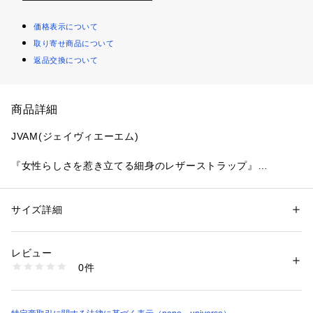
価格表示について
取り寄せ商品について
返品交換について
商品詳細
JVAM(ジェイヴィエーエム)
『女性らしさを惹き立てる細身のレザーストラップ』
細身のレザーストラップが女性らしさを惹き立てるローヒール
サンダル。肌面積の多いセンシュアルなルックスが上品な抜け
感を演出するデザイン。合わせるだけでコーディネートを格上
サイズ詳細
性別：
レディース
げしてくれるから、1足手に入れておくと長く愛用できそう！
カテゴリー：
シューズ
 ＞ 
サンダル
素材：甲: 羊革　底: 牛革
生産国：インド製
レビュー
―DETAIL―
洗濯：-
0件
・細身のレザーストラップが女性らしさを惹き立てるサンダル
※詳しい洗濯方法については、商品の品質表示タグをご覧ください
商品番号：
1096600001132 
（モール）
・上品な抜け感を演出する肌面積の多いセンシュアルなデザイ
6714135200 （ショップ）
ン
・歩きやすく疲れにくいローヒール