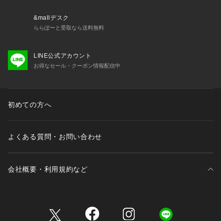
■取扱方法
革は天然素材であり、一つとして同じものはありません。色の
&mallデスク
微妙なバラつき、小さな班などは天然素材ならではの特徴であ
ららぽーと受取なら送料無料
り、欠陥ではありません。製品を美しく保つためにお手入れは
乾いた柔らかい清潔な布でお抜きください。
LINE公式アカウント
お得なセール・クーポン情報配信中
※サンプルにて撮影、採寸を行う為、実際にお届けする商品と
仕様やサイズが異なる場合がございます。予約時は生産の都合
上、お届け予定時期が前後する場合もございますので、予めご
了承下さい。
初めての方へ
よくある質問・お問い合わせ
会社概要・利用規約など
三井不動産が展開する商業施設一覧