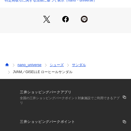
特定商取引に関する法律に基づく表示（nano・universe）
・取り入れやすいシンプルなルックス
・1点投入でコーディネートを格上げ
・デイリーシーンから休日のお出掛けまで幅広く活躍
メーカーNO:37077
メーカーカラー名:
【ブラック】Black C/F Sheep Garment Nappa
【ブルー】Kingfisher C/F Sheep Garment Nappa
JVAM(ジェイヴィエーエム)
nano_universe
シューズ
サンダル
Vanilla Moonを展開するインドのLeiner Shoes社が、日本人
JVAM／GISELLE ローヒールサンダル
デザイナーと2017年に立ち上げた共同プロジェクト。メンズv
sレディース、高品質＝欧米製という従来の概念の外からアプ
ローチした、Gender Neutralなデザインを中心軸に据えたコ
レクション。絶え間ないファッション・トレンドの移り変わり
三井ショッピングパークアプリ
から常にインスピレーションを受け、エクスクルージブではな
全国の三井ショッピングパークポイント対象施設でご利用できるアプ
リ
いインクルージブな靴作りに務める。22SSからは新デザイナ
ーCARRIE COOPERを迎える。英国内外を問わず、これまで
ファッション業界で数多くの成功を収めてきた彼女が、クリエ
三井ショッピングパークポイント
イティブと技術の両面からサポートする。