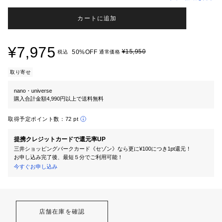
カートに追加
¥7,975
¥15,950
50%OFF
税込
通常価格
取り寄せ
nano・universe
購入合計金額4,990円以上で送料無料
取得予定ポイント数：
72 pt
提携クレジットカードで還元率UP
三井ショッピングパークカード《セゾン》なら更に¥100につき1pt還元！
お申し込み完了後、最短５分でご利用可能！
今すぐお申し込み
店舗在庫を確認