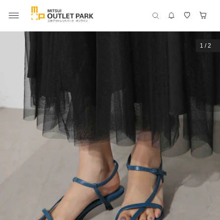
1
/
2