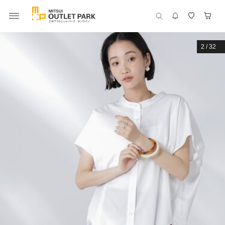
2
/
32