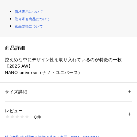
価格表示について
取り寄せ商品について
返品交換について
商品詳細
控えめな中にデザイン性を取り入れているのが特徴の一枚
【2025 AW】 
NANO universe（ナノ・ユニバース）
後ろに入ったギャザーデザインが、華やかさをプラスしてくれ
るブラウス。やや後ろに抜けたデザインになっているので、前
サイズ詳細
性別：
レディース
側のボタンを開けて、自然に抜け感のある着こなしも◎カジュ
カテゴリー：
ファッション
 ＞ 
トップス
 ＞ 
シャツ・ブラウス
素材：コットン 100%
アルから、キレイめなスタイルまでオンオフ問わず合わせやす
生産国：中国製
レビュー
いアイテムです。
洗濯：30℃非常に弱い 漂白× アイロン150℃ ドライ弱い タンブル乾燥× 
0件
吊り干し ウェット非常に弱い
※詳しい洗濯方法については、商品の品質表示タグをご覧ください
■デザイン
商品番号：
1096600001167 
（モール）
・これからの季節にぴったりな爽やかなノースリーブ
6735221301 （ショップ）
・シンプルなバンドカラーですっきりとした印象