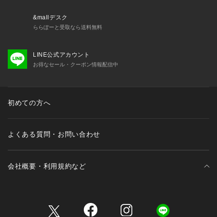
用して下さい。濡れたままの放置や、長時間の浸漬はしないで
下さい。洗濯後は形を整えて直ちに干してください。あて布を
&mallデスク
使用してください。この商品は、強い日光(又は照明)を長時間
ららぽーと受取なら送料無料
受けますと変色の恐れがありますので、御着用及び保管の際に
は、御注意下さい。この商品は、糸及び素材の特性上、引っか
LINE公式アカウント
け・引っかかりにより糸がとびだしたり、ひきつれが生じやす
お得なセール・クーポン情報配信中
い性質を持っています。予めご了承ください。
※サンプルにて撮影、採寸を行う為、実際にお届けする商品と
仕様やサイズが異なる場合がございます。予約時は生産の都合
初めての方へ
上、お届け予定時期が前後する場合もございますので、予めご
了承下さい。
※光の当たり具合や撮影環境により色味が異なる場合がござい
よくある質問・お問い合わせ
ます。正しい色味はスタジオ画像の色味をご参照ください。
※こちらの商品は、アウトレット店舗での取り扱いになりま
会社概要・利用規約など
す。直接店舗へお問い合わせの際はアウトレット店舗へお願い
致します。プロパー店舗での取り扱いはございませんので、ご
了承ください。
三井不動産が展開する商業施設一覧
※こちらの商品はナノ・ユニバースオフィシャルサイトでの試
着予約サービスの対象外となりますので、ご了承ください。