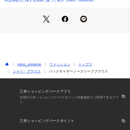
特定商取引に関する法律に基づく表示（nano・universe）
・着丈がやや長くヒップラインを隠してくれるデザイン
・ふんわりとしたシルエットが柔らかいフェミニンな印象に
■素材
・綿100%素材で、心地良い肌触りとサラッとした清涼感ある
素材
・洗濯機使用可
■カラー展開
・着回し力の高いベーシックなブラック、ホワイト
nano_universe
ファッション
トップス
・淡い発色が上品な印象のパープル
シャツ・ブラウス
バックギャザーノースリーブブラウス
■コーディネート
・ワイドパンツやイージーパンツなど、カジュアルからキレイ
目なスタイルまでオンオフ問わず活躍
三井ショッピングパークアプリ
・日常使いしやすく、オフィスやおでかけなど幅広いシーンに
全国の三井ショッピングパークポイント対象施設でご利用できるアプ
リ
活躍
■取扱方法
三井ショッピングパークポイント
ネットを使用してください。色物（特に濃色）と白物・淡色物
は分けて洗ってください。蛍光増白剤が入っていない洗剤を使