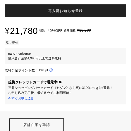
再入荷お知らせ登録
¥21,780
¥36,300
40%OFF
税込
通常価格
取り寄せ
nano・universe
購入合計金額4,990円以上で送料無料
取得予定ポイント数：
198 pt
提携クレジットカードで還元率UP
三井ショッピングパークカード《セゾン》なら更に¥100につき1pt還元！
お申し込み完了後、最短５分でご利用可能！
今すぐお申し込み
店舗在庫を確認