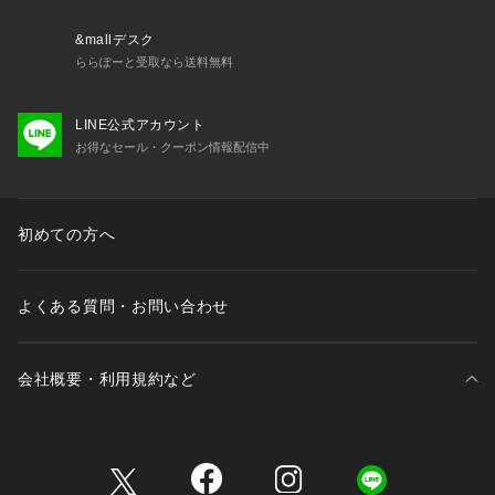
【対応サイズ】
&mallデスク
【36】 23cm-23.5cm
ららぽーと受取なら送料無料
【37】 23.5cm-24cm
【38】 24cm-24.5cm
LINE公式アカウント
お得なセール・クーポン情報配信中
■取扱方法
こちらの商品は水や雨に濡れたり、汗による湿気、乾燥状態で
の摩擦により革が色落ちし、薄い色の衣服などに色移りする可
能性がございます。予めご了承いただき、ご使用の際にはご注
初めての方へ
意くださいますようお願い致します。
【素材】【ブラック】甲: NAPLAK(牛革)＝ソフトパテント 底: 
よくある質問・お問い合わせ
牛革/ラバー　【シルバー】甲: LUXOR(ヒツジ革) 底: 牛革/ラ
バー
【原産国】イタリア製
会社概要・利用規約など
※サンプルにて撮影、採寸を行う為、実際にお届けする商品と
仕様やサイズが異なる場合がございます。予約時は生産の都合
三井不動産が展開する商業施設一覧
上、お届け予定時期が前後する場合もございますので、予めご
了承下さい。