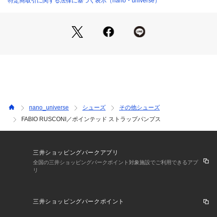
特定商取引に関する法律に基づく表示（nano・universe）
・シンプルでシャープな印象ながら、艶のあるレザーが高級感
をプラス
・ストラップとフラットな0.8cmヒールが安定感ある履き心地
を実現
・スタイルを選ばないベーシックなルックス
・結婚式、二次会、お呼ばれ、パーティーにも◎
・シンプルで取り入れやすくON/OFFで活躍
メーカーNO：*2712
nano_universe
シューズ
その他シューズ
メーカーカラー名:
FABIO RUSCONI／ポインテッド ストラップパンプス
【シルバー】SILVER
【ブラック】NERO
FABIO RUSCONI（ファビオルスコーニ）
三井ショッピングパークアプリ
「FABIO RUSUCONI」はイタリア、トスカーナ州フィレンツ
全国の三井ショッピングパークポイント対象施設でご利用できるアプ
リ
ェ在住のシューズデザイナー、FABIO RUSUCONIが様々なフ
ァクトリーとのコラボレーションの後に、1998年に立ち上げ
たブランド。ファビオのクリエイティビティと世界中のマーケ
三井ショッピングパークポイント
ットのニーズを結びつけた、若々しい女性、行動的な女性、洗
練された女性のために捧げたコレクションを展開しています。