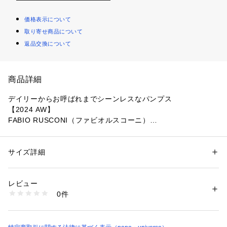
価格表示について
取り寄せ商品について
返品交換について
商品詳細
デイリーからお呼ばれまでシーンレスなパンプス
【2024 AW】
FABIO RUSCONI（ファビオルスコーニ）
『デイリーからお呼ばれまでシーンレスなパンプス』
女性らしさのあるポインテッドトゥのFABIO RUSCONIストラ
サイズ詳細
性別：
レディース
ップパンプス。シンプルでシャープな印象ながら、艶のあるレ
カテゴリー：
シューズ
 ＞ 
その他シューズ
素材：-
ザーが高級感をプラス。歩きやすく疲れにくいフラットヒール
生産国：イタリア製
レビュー
なので、デイリーから休日のお出掛けシーンまで重宝しそう。
洗濯：-
0件
※詳しい洗濯方法については、商品の品質表示タグをご覧ください
商品番号：
1096600001179 
（モール）
―DETAIL―
6714233124 （ショップ）
・女性らしさのあるポインテッドトゥのFABIO RUSCONIスト
ラップパンプス