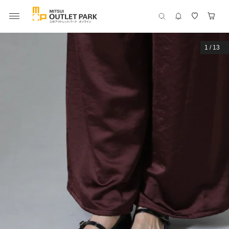
1
/
13