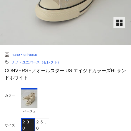
nano・universe
ナノ・ユニバース（セレクト）
CONVERSE／オールスター US エイジドカラーズHI サン
ドホワイト
カラー
ベージュ
２３．
２５．
サイズ
０
０