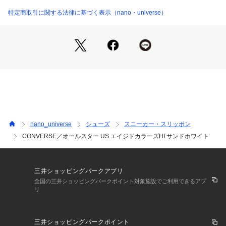
・「オールスター US」のカラーアレンジモデル
・洗い加工を施したアッパー仕様
特定商取引に関する法律に基づく表示（nano・universe）
・鮮やかなブルーの星を採用したノッチ付きアンクルパッチ
・つや出し加工を施した生成りテープ
・トウスプリング(つま先が少し浮いている反り)を低めに設定
したクラシックなシルエット
・アクセントを効かせる光沢の強いハトメ
・クッション性に優れた高密度ウレタンフォームとラバースポ
ンジのインソール
・「U.S. ORIGINATOR」印字入りのヒールラベルとインソー
ルロゴ
・ベーシックからカジュアルまで、様々なコーディネートのポ
nano_universe
シューズ
スニーカー・スリッポン
イントとなる一足
CONVERSE／オールスター US エイジドカラーズHI サンドホワイト
―SERIES―
6714234054　CONVERSE/オールスター US エイジドカラー
ズ HI スカイブルー
三井ショッピングパークアプリ
全国の三井ショッピングパークポイント対象施設でご利用できるアプ
リ
メーカー品番：31312591
メーカーカラー名:
三井ショッピングパークポイント
【ベージュ】サンドホワイト