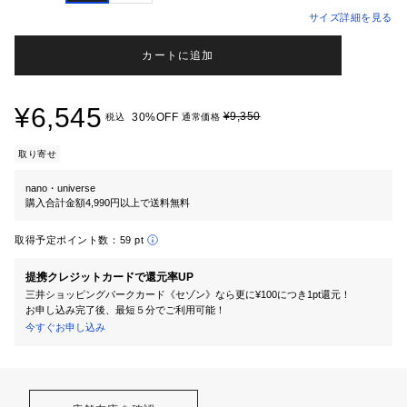
サイズ詳細を見る
カートに追加
¥6,545
¥9,350
30%OFF
税込
通常価格
取り寄せ
nano・universe
購入合計金額4,990円以上で送料無料
取得予定ポイント数：
59 pt
提携クレジットカードで還元率UP
三井ショッピングパークカード《セゾン》なら更に¥100につき1pt還元！
お申し込み完了後、最短５分でご利用可能！
今すぐお申し込み