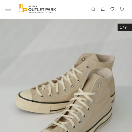
1
/
9