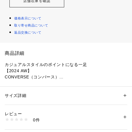
店舗在庫を確認
価格表示について
取り寄せ商品について
返品交換について
商品詳細
カジュアルスタイルのポイントになる一足
【2024 AW】
CONVERSE（コンバース）
オールスター USのカラーアレンジモデル。通常よりも濃い生
成り色のテープを使い、ヴィンテージテイストを強調したデザ
サイズ詳細
性別：
レディース
イン。華やかなブルーの星を採用したノッチ付きアンクルバッ
カテゴリー：
シューズ
 ＞ 
スニーカー・スリッポン
素材：UPPER:キャンバス  OUTSOLE:ラバー
チが特徴のスニーカー◎ベーシックからカジュアルまで、様々
生産国：インドネシア製
レビュー
なコーディネートのポイントとなる一足です。
洗濯：-
0件
※詳しい洗濯方法については、商品の品質表示タグをご覧ください
商品番号：
1096600001211 
（モール）
―DETAIL―
6714234053 （ショップ）