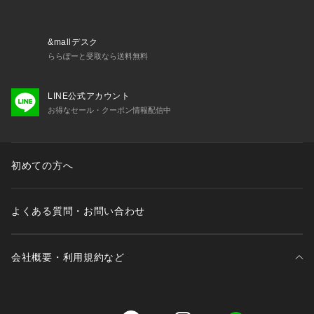
CONVERSE（コンバース）
1908年にアメリカで創立されたシューズブランド。バスケッ
&mallデスク
トボールシューズの代名詞である「キャンバス オールスタ
ららぽーと受取なら送料無料
ー」を1917年に完成させました。その他にも「ジャックパー
セル」、「ワンスター」などスニーカー史に名を残す名作が揃
LINE公式アカウント
っています。
お得なセール・クーポン情報配信中
■取扱方法
洗濯される場合は、熱湯を避け温水（40℃以下）か常温水でブ
ラシを使って軽く洗ってください。洗濯機を使用されますと繊
初めての方へ
維組織を傷つけることがありますのでご注意ください。洗剤は
中性洗剤を使用してください。漂白剤、または漂白性の強い洗
剤を使用されますと変色、褪色を起こす原因となります。 す
よくある質問・お問い合わせ
すぎは十分に行ってください。特に白物の場合すすぎが不十分
であれば、シミ又は、黄変の原因となります。風通しの良い日
陰を選んで乾燥してください。直射日光や、ストーブ、乾燥機
会社概要・利用規約など
で乾燥されますと変形、縮み、変色、変質を起こす原因となり
ます。保管される場合は、湿気を取り除くためにも新聞紙など
を詰めて、常温で湿気の少ない場所で保管してください。
三井不動産が展開する商業施設一覧