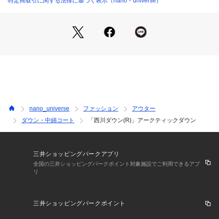
特定商取引に関する法律に基づく表示（nano・universe）
・ステッチ無しのスタイリッシュな見た目
・幅広いスタイリングに適応するマットな質感
・オンオフ着用できるクリーンなデザイン
■素材
(表地)
・撥水加工を施したアウターに適したカジュアル素材
(羽毛)
・一般的なダックと比べ長い飼育期間を有するフレンチダック
nano_universe
ファッション
アウター
を使用
ダウン・中綿コート
「西川ダウン(R)」アークティックダウン
・かさ高性に富んだ良質な羽毛
・丁寧に洗浄/加湿/乾燥/選別した独自のフレッシュアップ加工
(R)
・高い保温性に加え抗菌加工も施されており、安全・清潔で快
三井ショッピングパークアプリ
適に着用可能
全国の三井ショッピングパークポイント対象施設でご利用できるアプ
リ
・今季より採用したファインバブル活性水でさらに綺麗な羽毛
に
三井ショッピングパークポイント
■コーディネート
・ワントーンで統一し、シンプルなスタイリングがおすすめ