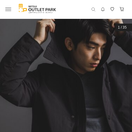
1
/
35