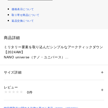
価格表示について
取り寄せ商品について
返品交換について
商品詳細
ミリタリー要素を取り込んだシンプルなアークティックダウン
【2024AW】
NANO universe（ナノ・ユニバース）
◆シックさとスポーティー感の掛け合わせが魅力◆
サイズ詳細
性別：
メンズ
N-3Bなどのミリタリー要素をベースにブラッシュアップされ
カテゴリー：
ファッション
 ＞ 
アウター
 ＞ 
ダウン・中綿コート
素材：（表地）ポリエステル 82% 綿 18%（裏地）ポリエステル 100%
た、西川ダウン(R)のアークティックモデル。
（詰物）ダウン 90% フェザー 10%
レビュー
生産国：中国製
0件
■デザイン
洗濯：洗濯× 漂白× アイロン110℃ ドライ弱い タンブル乾燥× ウェット×
※詳しい洗濯方法については、商品の品質表示タグをご覧ください
・ヒップが隠れる丈感
商品番号：
1096600001223 
（モール）
・脇にサイドポケットを配置
6684214202 （ショップ）
・防寒対策も完璧な高めのネック仕様