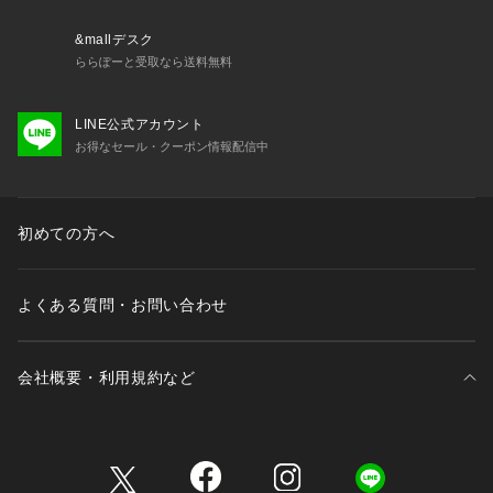
・スリムからワイドまで幅広いパンツのシルエットと好相性◎
&mallデスク
■シリーズ
ららぽーと受取なら送料無料
6684214201　「西川ダウン(R)」スポーティーフードダウン
6684214203　「西川ダウン(R)」ラムレザーＧ２ダウン
LINE公式アカウント
6684214204　「西川ダウン(R)」スポーティースタンドダウ
お得なセール・クーポン情報配信中
ン
■サイズ感
・スタンダードなサイズ感
初めての方へ
【推奨サイズ】
Sサイズ: 163-170cm
Mサイズ: 168-175cm
よくある質問・お問い合わせ
Lサイズ: 173-180cm
※標準体型を基にした目安でございます。予めご理解、ご了承
の上お買い求めください。
会社概要・利用規約など
【nishikawa DOWN(R)】
創業450周年を超える歴史ある寝具メーカー西川株式会社とna
三井不動産が展開する商業施設一覧
no・universeの毎シーズン大好評のコラボダウンウェア。