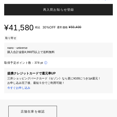
再入荷お知らせ登録
¥41,580
¥59,400
30%OFF
税込
通常価格
取り寄せ
nano・universe
購入合計金額4,990円以上で送料無料
取得予定ポイント数：
378 pt
提携クレジットカードで還元率UP
三井ショッピングパークカード《セゾン》なら更に¥100につき1pt還元！
お申し込み完了後、最短５分でご利用可能！
今すぐお申し込み
店舗在庫を確認