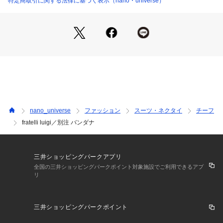
特定商取引に関する法律に基づく表示（nano・universe）
イン・色組含めたクリエイションの独自性を培っています。た
だ古いものだけでなく、新しいものも逸早く取り入れ、完成度
の高いコレクションを生み出しています。
■取扱方法
引っかけにご注意ください。あて布を使用してください。素材
の特性上、直射日光や蛍光灯の長時間の照射により、色あせす
ることがあります。濃色品は着用中の摩擦や雨、汗等で他のも
のに色移りすることがあります。極度な力が加わると縫い目が
開いたり、目寄れする性質を持っています。雨や汗など水に濡
nano_universe
ファッション
スーツ・ネクタイ
チーフ
れることにより、光沢がなくなったり、シミになることがあり
fratelli luigi／別注 バンダナ
ます。摩擦や引っかけにご注意ください。繰り返しの摩擦作用
により、毛羽立ちや毛玉が発生することがあります。
※こちらの商品の画像はサンプルを使用しているため、一部製
三井ショッピングパークアプリ
品と仕様が異なる場合がございます。この点をご了承の上、お
全国の三井ショッピングパークポイント対象施設でご利用できるアプ
リ
買い求めください
【素材】コットン50%, 麻35%, シルク15%
三井ショッピングパークポイント