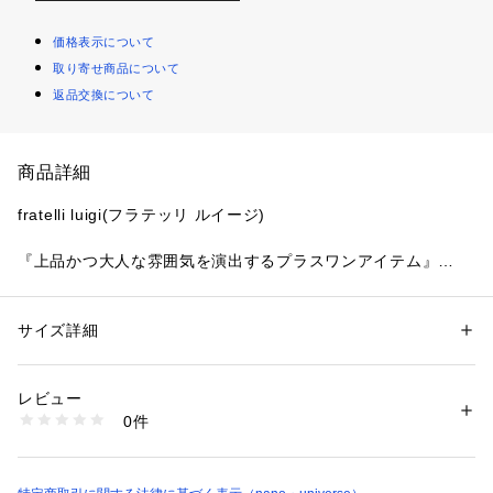
価格表示について
取り寄せ商品について
返品交換について
商品詳細
fratelli luigi(フラテッリ ルイージ)
『上品かつ大人な雰囲気を演出するプラスワンアイテム』
独特な柄やデザインが目を惹く fratelli luigi の別注バンダナ。
ハリ感とシャリ感を兼ね備えた、コットン、リネン、シルクの
三者混の生地を使用しています。
サイズ詳細
性別：
メンズ
首に巻いたりとシンプルなスタイリングのアクセントとしても
カテゴリー：
ファッション
 ＞ 
スーツ・ネクタイ
 ＞ 
チーフ
素材：コットン 50% 麻 35% シルク 15%
活躍します。
生産国：イタリア製
レビュー
洗濯：洗濯× 漂白× アイロン110℃ ドライ弱い タンブル乾燥× ウェット×
0件
fratelli luigi(フラテッリ ルイージ)
※詳しい洗濯方法については、商品の品質表示タグをご覧ください
商品番号：
1096600001233 
（モール）
北イタリアのシルク産地であるコモにオフィスを構えるブラン
6702244068 （ショップ）
ド。クリエイティブ・ディレクターであるルイージ・トゥルコ
ーニは、多くのメゾンブランドで経験を重ね、素材開発・デザ