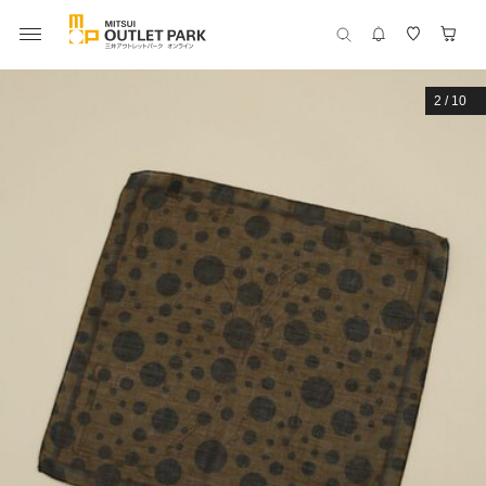
2
/
10