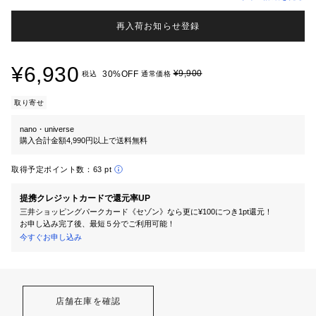
再入荷お知らせ登録
¥6,930
¥9,900
30%OFF
税込
通常価格
取り寄せ
nano・universe
購入合計金額4,990円以上で送料無料
取得予定ポイント数：
63 pt
提携クレジットカードで還元率UP
三井ショッピングパークカード《セゾン》なら更に¥100につき1pt還元！
お申し込み完了後、最短５分でご利用可能！
今すぐお申し込み
店舗在庫を確認