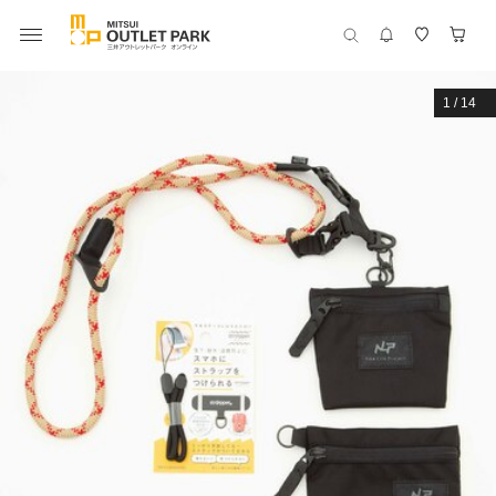
1
/
14