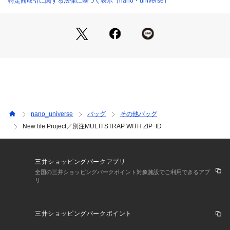
特定商取引に関する法律に基づく表示（nano・universe）
・New life Projectに別注デザインしたスペシャルセット
・New life Projectのアイコンでもあるロープと金具を使用し
たアイテム
・カードケースや簡易財布として使える薄型のジップポーチ
・高性能な撥水と防汚機能を備えたケース
・ケースは背胴側に通勤時に必要な定期や社員証が入る透明セ
ルポケット付き
・それぞれ付け替えて使用が可能
・スマホにストラップを付けられるアイテムも附属
nano_universe
バッグ
その他バッグ
ーFABRICー
New life Project／別注MULTI STRAP WITH ZIP･ID
・メイン素材は420デニールコーデュラリサイクルナイロン
（インビスタ社製）を使用
・裏地には213デニールリサイクルナイロン（生地表面に撥水
加工）を使用
三井ショッピングパークアプリ
・金具はテントなどに使われる自在金具をモチーフにオリジナ
全国の三井ショッピングパークポイント対象施設でご利用できるアプ
リ
ルで作成。軽量で強度があるアルミを使用
【付属ポーチサイズ】
三井ショッピングパークポイント
幅: 12.5cm　高さ: 11.3cm　ストラップ: 66cm　最大ストラ
ップ: 110cm