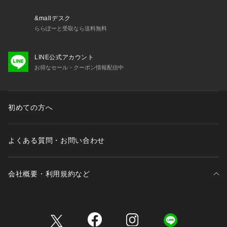
New life Project(ニューライフプロジェクト)
&mallデスク
NLPでは、商品のスペック「機能的価値」だけではなく、商品
ららぽーと受取なら送料無料
や生産現場との共感「情緒的価値」を大事に作り手の見えるモ
ノ創りを意識し、環境や社会問題などの解決を目指した「情緒
LINE公式アカウント
的価値」を伝えるプロジェクトです。「大量生産」「大量消
お得なセール・クーポン情報配信中
費」「大量廃棄」からの脱却を目指し、技術の継承・環境に配
慮したプロダクトを様々な分野のプロフェッショナルな職人と
共に創ります。 新しい時代に向けたこれからのブランドとし
て、継続できる活動を「無理なく」「楽しく」進めていきたい
初めての方へ
と考えており、少しでも社会に貢献できる活動を目指し、アパ
レル業界の変革へチャレンジしているブランドです。
よくある質問・お問い合わせ
※サンプルにて撮影、採寸を行う為、実際にお届けする商品と
仕様やサイズが異なる場合がございます。
会社概要・利用規約など
三井不動産が展開する商業施設一覧