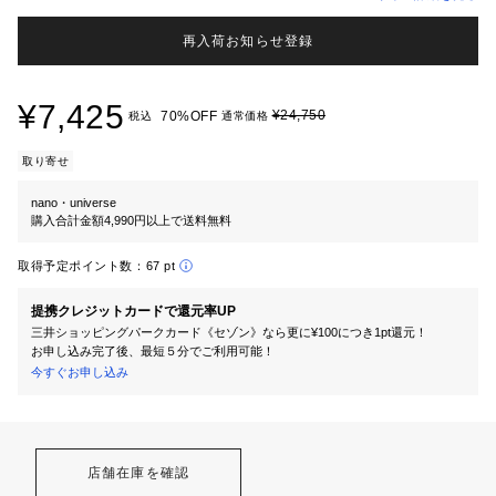
再入荷お知らせ登録
¥7,425
¥24,750
70%OFF
税込
通常価格
取り寄せ
nano・universe
購入合計金額4,990円以上で送料無料
取得予定ポイント数：
67 pt
提携クレジットカードで還元率UP
三井ショッピングパークカード《セゾン》なら更に¥100につき1pt還元！
お申し込み完了後、最短５分でご利用可能！
今すぐお申し込み
店舗在庫を確認