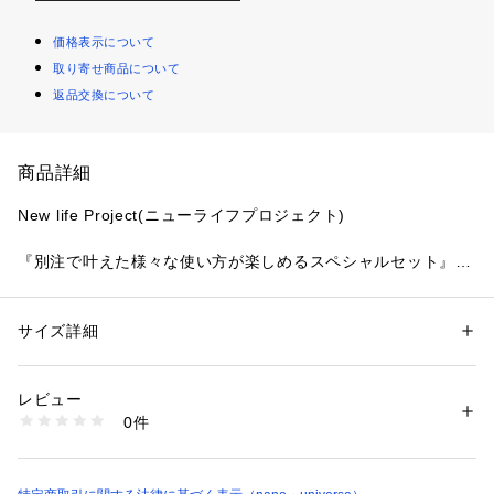
価格表示について
取り寄せ商品について
返品交換について
商品詳細
New life Project(ニューライフプロジェクト)
『別注で叶えた様々な使い方が楽しめるスペシャルセット』
New life Projectに別注したスペシャルセット。
New life Projectのアイコンでもあるロープと金具を使用した
アイテムから、タフな素材のポーチ、カードを収納するポケッ
サイズ詳細
性別：
メンズ
トが付いたケースまで実用性の高いアイテムをアソート。
カテゴリー：
バッグ
 ＞ 
その他バッグ
素材：メイン素材: 420デニールコーデュラリサイクルナイロン（インビ
ちょっとした外出時の小物の持ち運び、レジャーシーンなどに
スタ社製） 裏地: 213デニールリサイクルナイロン（生地表面に撥水加
レビュー
も大活躍の予感。
工）  金具: アルミ
0件
ナノ・ユニバースでしか手に入らない組み合わせのスペシャル
生産国：日本製
洗濯：-
セットです。
※詳しい洗濯方法については、商品の品質表示タグをご覧ください
商品番号：
1096600001238 
（モール）
ーDETAILー
6703132124 （ショップ）