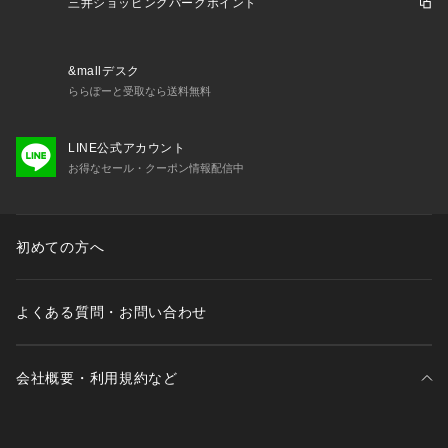
■カラー展開
三井ショッピングパークポイント
・ベーシックで取り入れやすいブラック、ベージュ
・春夏らしく爽やかな印象のL.ブルー
&mallデスク
■コーディネート
ららぽーと受取なら送料無料
・同素材のパンツやスカートとセットアップでの着こなしもお
すすめ
LINE公式アカウント
お得なセール・クーポン情報配信中
■シリーズ
・6695127303　メランジドライ ベルトツキタックワイドパン
ツ(セットアップ可)
・6695130304　メランジドライ ベルト付きソフトコクーンス
初めての方へ
カート(セットアップ可)
・6695116308　メランジドライ 半袖テーラードジャケット
(セットアップ可)
よくある質問・お問い合わせ
・6695121301　メランジドライ スタンドポケットシャツ(セ
ットアップ可)
・6695119305　メランジドライ ベルト付きVネックワンピー
会社概要・利用規約など
ス
■サイズ感
・中にインナーを合わせやすい程よくゆとりのあるサイズ感
三井不動産が展開する商業施設一覧