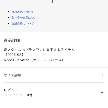
価格表示について
取り寄せ商品について
返品交換について
商品詳細
夏スタイルのプラスワンに重宝するアイテム
【2025 SS】
NANO universe（ナノ・ユニバース）
ナノ・ユニバースで毎年ご好評のメランジドライシリーズのジ
レ。ブラウスやTシャツと合わせやすいようにアームホールも
サイズ詳細
性別：
レディース
程よいサイズ感に仕上げているので、単調になりがちな夏のス
カテゴリー：
ファッション
 ＞ 
ジャケット
 ＞ 
テーラードジャケット
素材：（表地）ポリエステル 100%（裏地）ポリエステル 100%
タイルにプラスワンアイテムとして重宝しそう！
生産国：カンボジア製
レビュー
洗濯：30℃非常に弱い 漂白× アイロン110℃ ドライ弱い タンブル乾燥× 
0件
■デザイン
吊り干し ウェット非常に弱い
※詳しい洗濯方法については、商品の品質表示タグをご覧ください
・ご好評のメランジドライシリーズのテーラードジレ
商品番号：
1096600001286 
（モール）
・2025SSはダブル仕様のデザインにアップデート
6695116309 （ショップ）