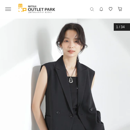
1
/
34