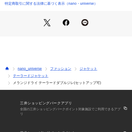
・程よくすっきりと仕上げた身頃と長めの着丈
特定商取引に関する法律に基づく表示（nano・universe）
・キレイめにもカジュアルにも合わせやすいデザイン
・ダブルながらも1段の留めで重くなりすぎず、さらっと軽く
羽織れるバランス
■素材
・ポリエステルでありながら、麻ライクなメランジ調の色合い
が特徴の素材
・カジュアルにも着やすいラフな表情もありながら全体的には
きれいめな仕上がり
・洗濯機使用可
nano_universe
ファッション
ジャケット
テーラードジャケット
【メランジドライ】
メランジドライ テーラードダブルジレ(セットアップ可)
イージーケアで扱いやすく、ドライタッチでさらっとした肌触
りが夏に最適な機能性素材です。
・しわになりにくい
・ノンアイロン
三井ショッピングパークアプリ
・マシンウォッシャブル
全国の三井ショッピングパークポイント対象施設でご利用できるアプ
・クイックドライ
リ
・ナチュラルストレッチ