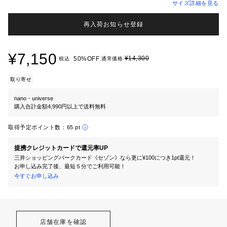
サイズ詳細を見る
再入荷お知らせ登録
¥7,150
¥14,300
50%OFF
税込
通常価格
取り寄せ
nano・universe
購入合計金額4,990円以上で送料無料
取得予定ポイント数：
65 pt
提携クレジットカードで還元率UP
三井ショッピングパークカード《セゾン》なら更に¥100につき1pt還元！
お申し込み完了後、最短５分でご利用可能！
今すぐお申し込み
店舗在庫を確認