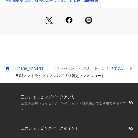
特定商取引に関する法律に基づく表示（nano・universe）
・コーディネートのポイントになる渦巻き状のエスカルゴ切り
替え
・腰周りはすっきりと、裾にかけて絶妙に広がるフレアシルエ
ット
・女性らしく上品なロング丈
・デイリーの着回しに活躍
・裏地付きで安心
―FABRIC―
・2色のダブルのストライプ柄が特徴
nano_universe
ファッション
スカート
ひざ丈スカート
・さらっと肌に張り付かず通気性も抜群な素材
LB.03／ストライプエスカルゴ切り替えフレアスカート
・洗濯機使用可
■取扱方法
ネットを使用して下さい。濃色と白・淡色物は分けて洗って下
三井ショッピングパークアプリ
さい。蛍光増白剤が入っていない洗剤を使用して下さい。長く
全国の三井ショッピングパークポイント対象施設でご利用できるアプ
リ
水に浸けておいたり、濡れたまま長時間放置しないで下さい。
洗濯後はすぐ形を整えて日陰で風通しの良い所で吊り干しをし
て下さい。あて布を使用して下さい。こちらの商品は水や雨に
三井ショッピングパークポイント
濡れたり、汗による湿気、乾燥状態での摩擦により色落ちし、
薄い色の衣服などに色移りする可能性がございます。予めご了