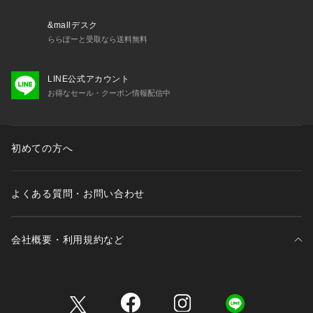
承いただき、ご使用の際にはご注意くださいますようお願い致
します。
&mallデスク
ららぽーと受取なら送料無料
※サンプルにて撮影、採寸を行う為、実際にお届けする商品と
仕様やサイズが異なる場合がございます。予約時は生産の都合
LINE公式アカウント
上、お届け予定時期が前後する場合もございますので、予めご
お得なセール・クーポン情報配信中
了承下さい。
※光の当たり具合や撮影環境により色味が異なる場合がござい
ます。正しい色味はスタジオ画像の色味をご参照ください。
初めての方へ
◆お気に入り登録でアイテム情報をゲット◆ 
気になるアイテムをお気に入り登録して、あなただけの欲しい
ものリストを作成！
よくある質問・お問い合わせ
いち早く特典情報をゲットして、お買い物をよりお楽しみくだ
さい。
会社概要・利用規約など
model: H167cm 着用サイズ: II
三井不動産が展開する商業施設一覧