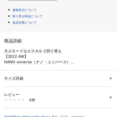
価格表示について
取り寄せ商品について
返品交換について
商品詳細
大人モードなエスカルゴ切り替え
【2022 AW】
NANO universe（ナノ・ユニバース）
LB.03 Section（LB.03 セクション）
ストライプ生地にエスカルゴ切り替えを入れたモードなスカー
サイズ詳細
性別：
レディース
ト。腰周りはすっきりと、裾にかけて絶妙に広がるフレアシル
カテゴリー：
ファッション
 ＞ 
スカート
 ＞ 
ひざ丈スカート
素材：表地: ポリエステル54% 綿24％ レーヨン12% 麻10％　裏地: ポリ
エットが品良く様になるデザイン。シンプルながらも女性らし
エステル100%
レビュー
いスタイルに導いてくれるから、ワードローブに追加しておく
生産国：中国製
0件
と重宝します。
洗濯：-
※詳しい洗濯方法については、商品の品質表示タグをご覧ください
商品番号：
1096600001311 
（モール）
―DETAIL―
6692230303 （ショップ）
・ストライプ生地に複数の切り替えを入れたモードなスカート