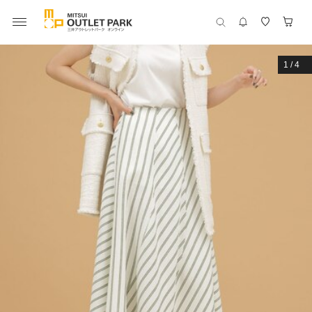
1
/
4