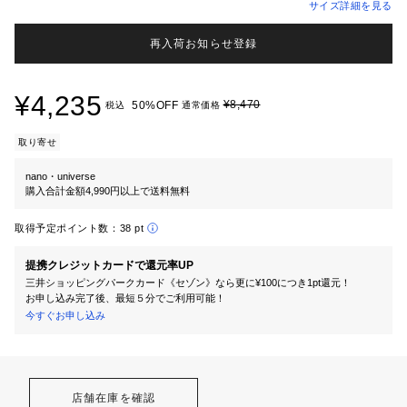
サイズ詳細を見る
再入荷お知らせ登録
¥4,235
¥8,470
50%OFF
税込
通常価格
取り寄せ
nano・universe
購入合計金額4,990円以上で送料無料
取得予定ポイント数：
38 pt
提携クレジットカードで還元率UP
三井ショッピングパークカード《セゾン》なら更に¥100につき1pt還元！
お申し込み完了後、最短５分でご利用可能！
今すぐお申し込み
店舗在庫を確認