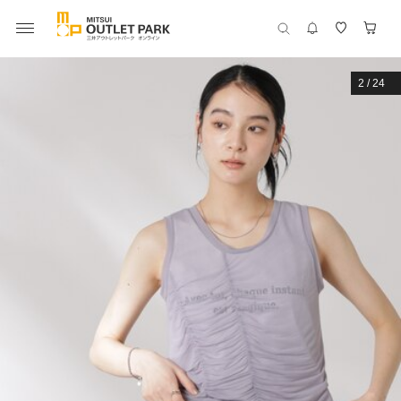
2
/
24