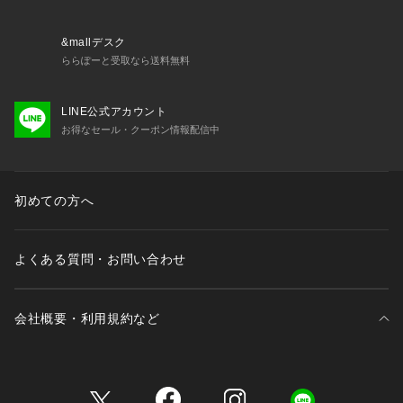
ないポイント使いに◎
■サイズ感
&mallデスク
・ピタッとしにくい程よいフィット感
ららぽーと受取なら送料無料
【素材】表側：ポリエステル100%　裏側：コットン64％ ポリ
LINE公式アカウント
エステル36％
お得なセール・クーポン情報配信中
【原産国】中国製
■取扱方法
単独洗いをして下さい。裏返してネットに入れてください。あ
初めての方へ
て布を使用してください。濡れたままの放置や、長時間の浸漬
はしないで下さい。引っかけに、ご注意下さい。この製品は色
が何色も用いられたものです。色移り・色泣きの原因となりま
よくある質問・お問い合わせ
すので下記の点にご注意下さい。雨などに打たれた場合、濡れ
た状態でバッグ等に押し込んだままにしたり、重ね置きなどし
ないで下さい。手早く乾いた布でできるだけ水分をふきとり、
会社概要・利用規約など
すみやかに陰干しして下さい。水洗いのできる製品でも、つけ
置き洗いは厳禁です。水につけ置くことによって染料が流出し
やすくなります。すみやかに洗濯し、すすぎを十分に行ってか
三井不動産が展開する商業施設一覧
ら脱水し、形を整え陰干しして下さい。ドライクリーニング処
理される場合は、配色部分の色泣きを防ぐ為、洗濯中の溶剤管