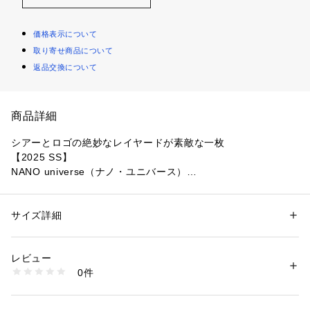
価格表示について
取り寄せ商品について
返品交換について
商品詳細
シアーとロゴの絶妙なレイヤードが素敵な一枚
【2025 SS】
NANO universe（ナノ・ユニバース）
ロゴプリント入りの天竺カットソーの上に、シアートリコット
を重ねたドッキングタンクトップ。かなり薄手で落ち感のある
サイズ詳細
性別：
レディース
トリコット生地は、アシンメトリーに縦ギャザーを入れニュア
カテゴリー：
ファッション
 ＞ 
トップス
 ＞ 
Tシャツ・カットソー
素材：（表側）ポリエステル 100%（裏側）コットン 64% ポリエステル 
ンス感のあるデザインに。ロゴの配色や程よいフィット感が夏
36%
レビュー
のカジュアルスタイルのポイントになるアイテムです。
生産国：中国製
0件
洗濯：手洗い 漂白× アイロン110℃ ドライ弱い タンブル乾燥× 吊り干し 
ウェット非常に弱い
■デザイン
※詳しい洗濯方法については、商品の品質表示タグをご覧ください
・アシンメトリーの縦ギャザーがニュアンス感のある特徴のデ
商品番号：
1096600001318 
（モール）