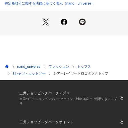
ザイン
特定商取引に関する法律に基づく表示（nano・universe）
6695124324 （ショップ）
・薄っすらと透けるフロントのロゴがさりげないポイント
・ギャザーが似合うシュルンとした落ち感
・夏のカジュアルスタイルにヘルシーな印象を添えるUネック
■素材
・手洗いに対応したウォッシャブル素材
(中内側)
・心地よい綿混の天竺生地を使用
・肌離れが良く、薄手でもしっかりと詰まった生地感
(外側)
nano_universe
ファッション
トップス
・かなり薄手のシアートリコット生地を使用
Tシャツ・カットソー
シアーレイヤードロゴタンクトップ
■カラー展開
・ブラック(内側ホワイト)
・ブルーグレー(内側ライトグレー)
三井ショッピングパークアプリ
全国の三井ショッピングパークポイント対象施設でご利用できるアプ
リ
■コーディネート
・夏は爽やかにタンクトップ一枚にデニムを合わせたスタイル
がおすすめ
三井ショッピングパークポイント
・ワンピースやシャツのインナーとしてスタイリングのさりげ