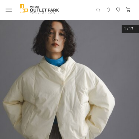
1
/
17