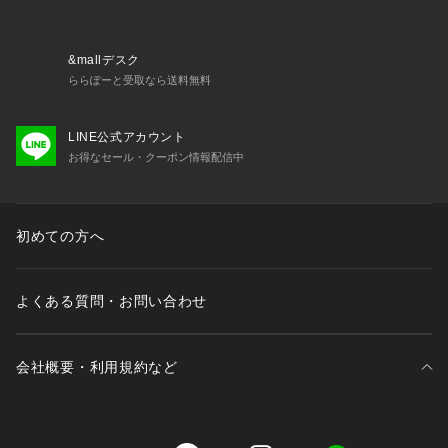
・かさ高性に富んだ良質な羽毛
・丁寧に洗浄/加湿/乾燥/選別した独自のフレッシュアップ加工
(R)
&mallデスク
・軽量性と保温性が高く、綺麗が長持ちする上質なダウン
ららぽーと受取なら送料無料
・ウルトラファインバブル活性水によるきれいな羽毛でふっく
らと軽い仕上がりを実現
LINE公式アカウント
お得なセール・クーポン情報配信中
■カラー展開
・合わせやすいモノトーンの2色展開
■コーディネート
初めての方へ
・ハイウエストボトムを合わせるとスタイルアップ効果◎
nishikawa DOWN(R)
よくある質問・お問い合わせ
創業450周年を超える歴史ある寝具メーカー西川株式会社とna
no・universeの毎シーズン大好評のコラボダウンウェア。
会社概要・利用規約など
■取扱方法
単独洗いをして下さい。水分や摩擦により色落ちや変色する事
があります。洗濯は専門店にてドライクリーニングをしてくだ
さい。ネットを使用してください。あて布を使用してくださ
三井不動産が展開する商業施設一覧