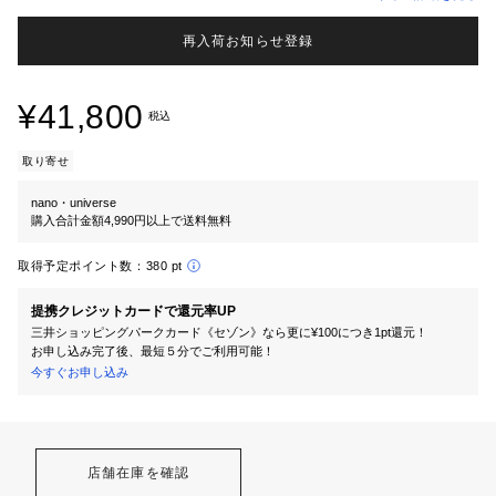
再入荷お知らせ登録
¥41,800
税込
取り寄せ
nano・universe
購入合計金額4,990円以上で送料無料
取得予定ポイント数：
380 pt
提携クレジットカードで還元率UP
三井ショッピングパークカード《セゾン》なら更に¥100につき1pt還元！
お申し込み完了後、最短５分でご利用可能！
今すぐお申し込み
店舗在庫を確認