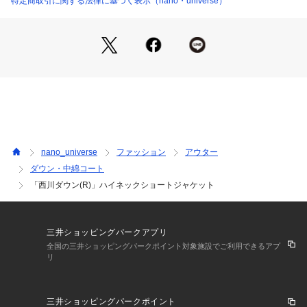
特定商取引に関する法律に基づく表示（nano・universe）
・コンパクトなショート丈で後ろ裾にタックをとって丸みをつ
けたコロンとしたシルエット
・袖口裏にゴム入りで袖口もふんわりしたシルエット
・抜け感のあるバランスにこだわった、やや立ち上がったハイ
ネック
・さりげないポイントを効かせる小さめの同色ドットボタン
・裏地有り
■素材
 (表地)
nano_universe
ファッション
アウター
・ドライタッチでコットンのような風合いに仕上げたナイロン
ダウン・中綿コート
素材
「西川ダウン(R)」ハイネックショートジャケット
・きれいめに合わせやすい合繊独特のスポーティ感を抑えた素
材感
・少しシボ感を残し独特の表情が出るように加工
・静電気が起きにくい放電テープを内側の見えない箇所に採用
三井ショッピングパークアプリ
・撥水加工有り
全国の三井ショッピングパークポイント対象施設でご利用できるアプ
リ
 (羽毛)
・一般的なダックと比べ長い飼育期間を有するフレンチダック
を使用
三井ショッピングパークポイント