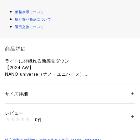
価格表示について
取り寄せ商品について
返品交換について
商品詳細
ライトに羽織れる新感覚ダウン
【2024 AW】
NANO universe（ナノ・ユニバース）
ライトなダウン分量で、ノンステッチで仕上げたパフィージャ
ケット。ボタンを上まで留めてもフロントにややくたっとドレ
サイズ詳細
性別：
レディース
ープが出るような、ニュアンスのあるセミダブルのフロントが
カテゴリー：
ファッション
 ＞ 
アウター
 ＞ 
ダウン・中綿コート
素材：（表地）ナイロン 100%（裏地）ポリエステル 100%（詰物）ダウ
こなれ見え。表地自体もとても軽いので、ふんわりしたライト
ン 90% フェザー 10%
レビュー
な着心地を体感いただけます。
生産国：中国製
0件
洗濯：洗濯× 漂白× アイロン110℃ ドライ弱い タンブル乾燥× ウェット×
※詳しい洗濯方法については、商品の品質表示タグをご覧ください
◆人気の西川ダウン(R)シリーズに新型が登場！◆
商品番号：
1096600001332 
（モール）
6694214305 （ショップ）
■デザイン