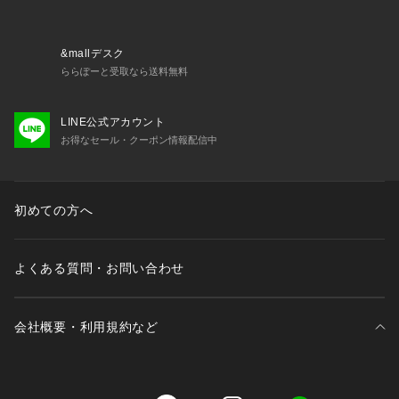
■カラー展開
・女性らしい落ち着いたカラーが魅力のアイボリーとモカ
・ONシーンのキレイめスタイルに重宝するD.ネイビー
&mallデスク
ららぽーと受取なら送料無料
■コーディネート
・同素材展開のパンツとのセットアップスタイルもおすすめ
LINE公式アカウント
・夏はTシャツやタンクトップスと合わせてもカジュアルダウ
お得なセール・クーポン情報配信中
ンスタイルも素敵！
■シリーズ
・6695116300　ライトファンクション ダブルジャケット(セ
初めての方へ
ットアップ可)
・6695127300　ライトファンクション タックセミワイドパン
ツ(セットアップ可)
よくある質問・お問い合わせ
【推奨サイズ】
XSサイズ: 154-158cm
会社概要・利用規約など
Sサイズ: 154-158cm
Mサイズ: 158-162cm
Lサイズ: 162-166cm
※標準体型を基にした目安でございます。予めご理解、ご了承
三井不動産が展開する商業施設一覧