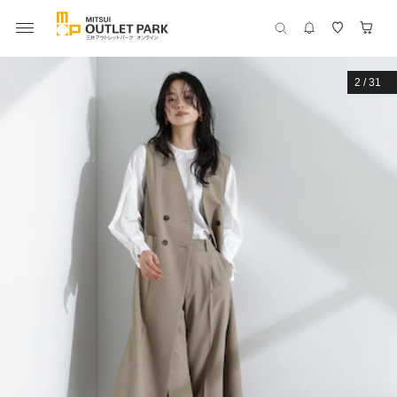
2
/
31