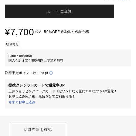
カートに追加
¥7,700
¥15,400
50%OFF
税込
通常価格
取り寄せ
nano・universe
購入合計金額4,990円以上で送料無料
取得予定ポイント数：
70 pt
提携クレジットカードで還元率UP
三井ショッピングパークカード《セゾン》なら更に¥100につき1pt還元！
お申し込み完了後、最短５分でご利用可能！
今すぐお申し込み
店舗在庫を確認