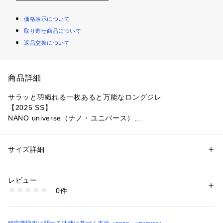
価格表示について
取り寄せ商品について
返品交換について
商品詳細
サラッと羽織れる一枚あると万能なロングジレ
【2025 SS】
NANO universe（ナノ・ユニバース）
多機能で着心地が良いライトファンクションシリーズのロング
丈ダブルジレ。ボトムを選ばず、きちんと感がありつつ着心地
サイズ詳細
性別：
レディース
がラクな万能デザイン。同素材のパンツやカットソー、ブラウ
カテゴリー：
ファッション
 ＞ 
ジャケット
 ＞ 
テーラードジャケット
素材：（表地）ポリエステル 100%（裏地）ポリエステル 100%
スなど、合わせるアイテムにより幅広い着こなしが楽しめる一
生産国：中国製
レビュー
枚です。
洗濯：30℃非常に弱い 漂白× アイロン110℃ ドライ弱い タンブル乾燥× 
0件
吊り干し ウェット非常に弱い
※詳しい洗濯方法については、商品の品質表示タグをご覧ください
■デザイン
商品番号：
1096600001370 
（モール）
・美脚効果も◎な高い位置のポケットデザイン
6695116301 （ショップ）
・首元がすっきりとした印象に仕上がるVネックライン