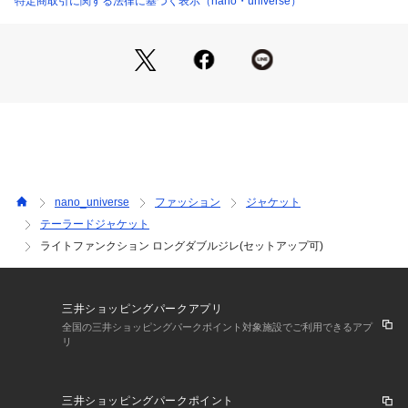
特定商取引に関する法律に基づく表示（nano・universe）
・前を開けてサラッと羽織れるアイテム
・通勤からちょっとしたお呼ばれシーンまで幅広く活躍
■素材
・麻のようなナチュラル感とドライな風合いのリネンライクな
素材
・さらっとしたタッチでありながらキレイ目ですっきりとした
仕上がり
・洗濯機使用可
nano_universe
ファッション
ジャケット
【LIGHT FUNCTION（ライトファンクション）】
テーラードジャケット
この素材は麻のようなナチュラル感とドライな風合いのリネン
ライトファンクション ロングダブルジレ(セットアップ可)
ライクファブリックです。
しわになりにくく、毛羽も出にくい多機能素材です。
・シワになりにくい
・ノンアイロン
三井ショッピングパークアプリ
・ウォッシャブル
全国の三井ショッピングパークポイント対象施設でご利用できるアプ
・クイックドライ
リ
・UVカット
・ピリングしにくい
三井ショッピングパークポイント