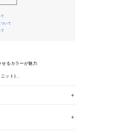
いて
について
いて
させるカラーが魅力
ルスニット)
、特殊な編み方で編まれた無地のカラ
たる部分が全て綿100％になるた
くく快適な履き心地。底はパイル仕様
ション
 ＞ 
レッグウエア
 ＞ 
ソックス・靴下
テル　ポリウレタン
、スニーカーはもちろんブーツに合わ
です。
ついては、商品の品質表示タグをご覧くださ
のカラーソックス
01386 
（モール）