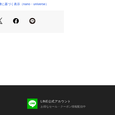
マーク入り
基づく表示（nano・universe）
ョップ）
ちろんブーツに合わせるのもおすすめ
な履き心地を提供
クグリーン/チャコールの3色セット
Healthknit/ベーシックスラブMIX ソッ
Healthknit/シンカー2本ライン ソック
Healthknit/シンカーモノトーン2本ラ
足セット
LINE公式アカウント
お得なセール・クーポン情報配信中