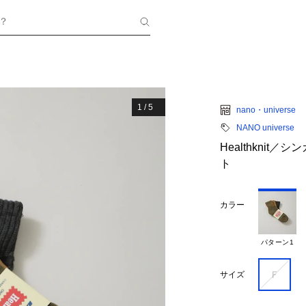
？
1
/
5
nano・universe
NANO universe
Healthknit
ト
カラー
パターン1
Ｆ
サイズ