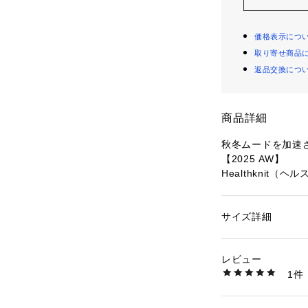
価格表示につ
取り寄せ商品
返品交換につ
商品詳細
秋冬ムードを加速
【2025 AW】
Healthknit（ヘ
シンカー編という
ーソックス。肌にあ
サイズ詳細
性別：
メンズ
め、非常にムレに
カテゴリー：
ファッ
素材：綿　ポリエス
となっているので
レビュー
せるのもおすすめ
生産国：中国製
1件
洗濯：-
※詳しい洗濯方法に
■デザイン
い
・シンプルな無地
商品番号：
10966000