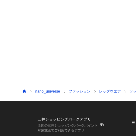
nano_universe
ファッション
レッグウエア
ソ
三井ショッピングパークアプリ
三
全国の三井ショッピングパークポイント
対象施設でご利用できるアプリ