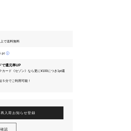
円以上で送料無料
6 pt
ドで還元率UP
カード《セゾン》なら更に¥100につき1pt還
短５分でご利用可能！
再入荷お知らせ登録
を確認