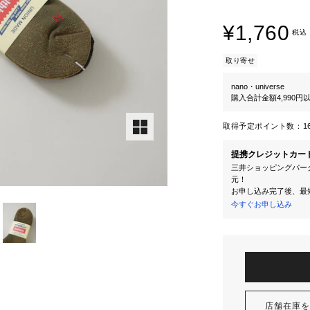
¥1,760
税込
取り寄せ
nano・universe
購入合計金額4,990
取得予定ポイント数：
1
提携クレジットカー
三井ショッピングパーク
元！
お申し込み完了後、最
今すぐお申し込み
店舗在庫