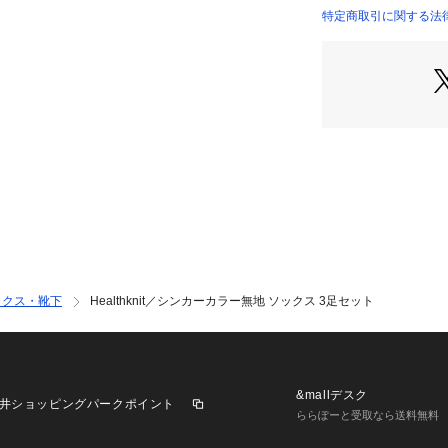
・つま先にHロゴ
特定商取引に関する法律に
6725251022 （シ
・スニーカーはも
■素材
・ムレにくく快適
・底はパイル仕様
・洗濯機使用可
■カラー展開
・マスタード/ダー
■シリーズ
・6725251019　
クス 3足セット
ックス・靴下
Healthknit／シンカーカラー無地 ソックス 3足セット
・6725251020　
ス 3足SET
・6725251021　
イン ソックス 3
&mallデスク
井ショッピングパークポイント
【対応サイズ】
ららぽーと受取なら送料無料
FREE: 25-27cm