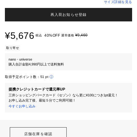
サイズ詳細を見る
再入荷お知らせ登録
¥5,676
¥9,460
40%OFF
税込
通常価格
取り寄せ
nano・universe
購入合計金額4,990円以上で送料無料
取得予定ポイント数：
51 pt
提携クレジットカードで還元率UP
三井ショッピングパークカード《セゾン》なら更に¥100につき1pt還元！
お申し込み完了後、最短５分でご利用可能！
今すぐお申し込み
店舗在庫を確認