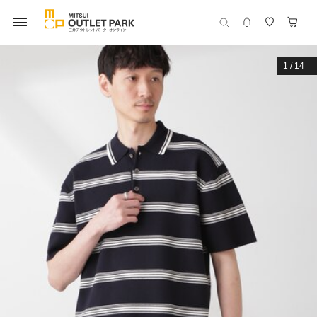
1
/
14