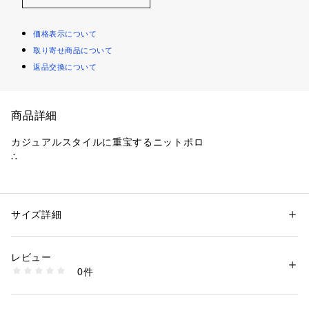
価格表示について
取り寄せ商品について
返品交換について
商品詳細
カジュアルスタイルに重宝するニットポロ
∴　
性別：
メンズ
サイズ詳細
カテゴリー：
ファッション
 ＞ 
トップス
 ＞ 
ニット・セーター
素材：アクリル 44% コットン 40% ポリエステル 16%
生産国：中国製
洗濯：手洗い 漂白× アイロン150℃ ドライ弱い タンブル乾燥× 平干し ウ
レビュー
ェット非常に弱い
※詳しい洗濯方法については、商品の品質表示タグをご覧ください
0件
商品番号：
1096600001413 
（モール）
6685122222 （ショップ）