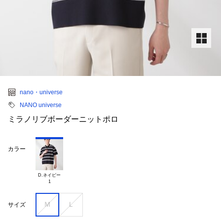
nano・universe
NANO universe
ミラノリブボーダーニットポロ
カラー
D.ネイビー

Ｍ
Ｌ
サイズ