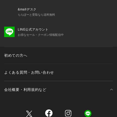
■取扱方法
ネットを使用してください。色物（特に濃色）と白物・淡色物
&mallデスク
は分けて洗ってください。生地の特性上縮みます。洗濯後は形
ららぽーと受取なら送料無料
を整えて直ちに干してください。あて布を使用してください。
LINE公式アカウント
※サンプルにて撮影、採寸を行う為、実際にお届けする商品と
お得なセール・クーポン情報配信中
仕様やサイズが異なる場合がございます。予約時は生産の都合
上、お届け予定時期が前後する場合もございますので、予めご
了承下さい。
※光の当たり具合や撮影環境により色味が異なる場合がござい
初めての方へ
ます。正しい色味はスタジオ画像の色味をご参照ください。
◆お気に入り登録でアイテム情報をゲット◆ 
よくある質問・お問い合わせ
気になるアイテムをお気に入り登録して、あなただけの欲しい
ものリストを作成！
いち早く特典情報をゲットして、お買い物をよりお楽しみくだ
会社概要・利用規約など
さい。
model: H168cm 着用サイズ: FREE
三井不動産が展開する商業施設一覧