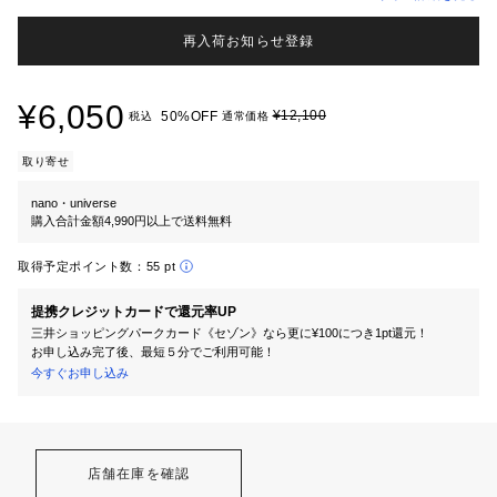
再入荷お知らせ登録
¥6,050
¥12,100
50%OFF
税込
通常価格
取り寄せ
nano・universe
購入合計金額4,990円以上で送料無料
取得予定ポイント数：
55 pt
提携クレジットカードで還元率UP
三井ショッピングパークカード《セゾン》なら更に¥100につき1pt還元！
お申し込み完了後、最短５分でご利用可能！
今すぐお申し込み
店舗在庫を確認