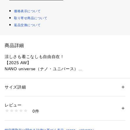
価格表示について
取り寄せ商品について
返品交換について
商品詳細
涼しさも着こなしも自由自在！
【2025 AW】 
NANO universe（ナノ・ユニバース）
カジュアルな素材感とフェミニンなリボンディティールが好相
性なシャツワンピース。ウエストにタックを取りややシェイプ
サイズ詳細
性別：
レディース
させたシルエットが女性らしさを加速。爽やかな季節の始まり
カテゴリー：
ファッション
 ＞ 
ワンピース・ドレス
 ＞ 
ワンピース
素材：-
に一枚でさらっと着たい一品です。
生産国：中国製
レビュー
洗濯：-
0件
■デザイン
※詳しい洗濯方法については、商品の品質表示タグをご覧ください
商品番号：
1096600001514 
（モール）
・袖口リボンを絞ると肩にギャザーが入る2way仕様
6695219318 （ショップ）
・ウエスト前後共にタックをとり、ややシェイプさせた女性ら
しいシルエット