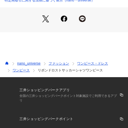
特定商取引に関する法律に基づく表示（nano・universe）
・フロントはポイントになる貝釦を採用
・ボタンを全て開けて羽織としても使える着回し力の高いデザ
イン
・便利なサイドポケット付き
■素材
・サッカー素材ならではのポコポコとした表面感が魅力
・速乾性が嬉しいイージーケアアイテム
・手洗いに対応したウォッシャブル素材
nano_universe
ファッション
ワンピース・ドレス
■カラー展開
ワンピース
リボンドロストサッカーシャツワンピース
・定番のブラック、落ち着いたトーンで大人っぽい印象のモカ
■コーディネート
・一枚で着てワンピースとしてのコーディネートがおすすめ
三井ショッピングパークアプリ
・パンツを合わせて足元のレイヤードを覗かせたり、羽織によ
全国の三井ショッピングパークポイント対象施設でご利用できるアプ
リ
うな見せ方も素敵
■サイズ感
三井ショッピングパークポイント
・程よいゆとりですっきり着こなせるサイズ感