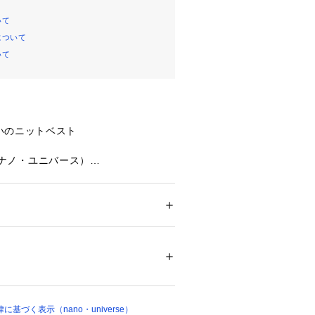
いて
について
いて
いのニットベスト
se（ナノ・ユニバース）
便利なコンパクトでシンプルなVネッ
短めでスッキリ見せられ、レイヤード
いアイテム。
ション
 ＞ 
トップス
 ＞ 
ニット・セーター
 81% カシミヤ 8% ナイロン 6% ポリエ
合わせやすいので、季節の変わり目の
。中にシャツを着て頂いたり、シアー
たりとレイヤードの仕方によって幅広
アイロン110℃ ドライ弱い タンブル乾燥× ウ
めます！
ついては、商品の品質表示タグをご覧くださ
基づく表示（nano・universe）
01548 
（モール）