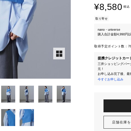
¥8,580
税込
取り寄せ
nano・universe
購入合計金額4,990
取得予定ポイント数：
7
提携クレジットカー
三井ショッピングパーク
元！
お申し込み完了後、最
今すぐお申し込み
店舗在庫