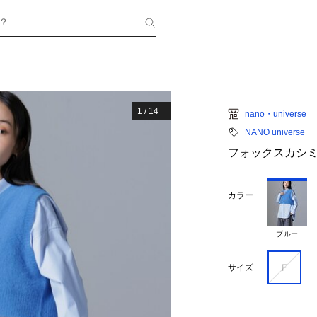
？
1
/
14
nano・universe
NANO universe
フォックスカシ
カラー
ブルー
Ｆ
サイズ