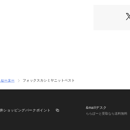
6694222309 （シ
・コンパクトなサ
・通常のニットべ
・シャツやカット
一着
■素材
・贅沢で上品なフ
・上質で繊細なふ
■カラー展開
・どんなアイテム
ントになる鮮やか
・セーター
フォックスカシミヤニットベスト
■コーディネート
・シャツやシアー
・オーバーサイズ
ねてもOK
&mallデスク
井ショッピングパークポイント
■取扱方法
ららぽーと受取なら送料無料
中性洗剤を使用し
は充分行って下さ