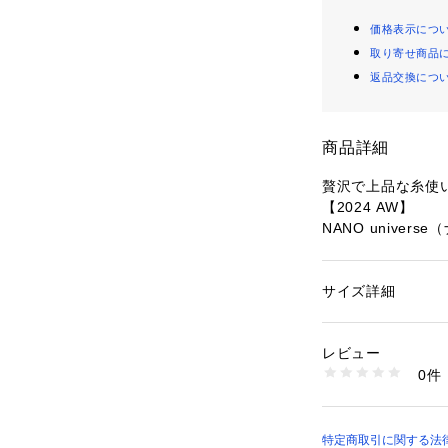
価格表示につ
取り寄せ商品
返品交換につ
商品詳細
贅沢で上品な糸使
【2024 AW】
NANO univer
季節の代わり目に
クベスト。着丈は
サイズ詳細
性別：
レディース
として使いしやす
カテゴリー：
ファッ
素材：毛（フォックス）
様々なボトムにも
ステル 5%
レビュー
ワンポイントに◎
生産国：中国製
0件
トップスと合わせ
洗濯：洗濯× 漂白× 
ェット×
いスタイルが楽し
※詳しい洗濯方法に
い
■デザイン
特定商取引に関する法律に
商品番号：
10966000