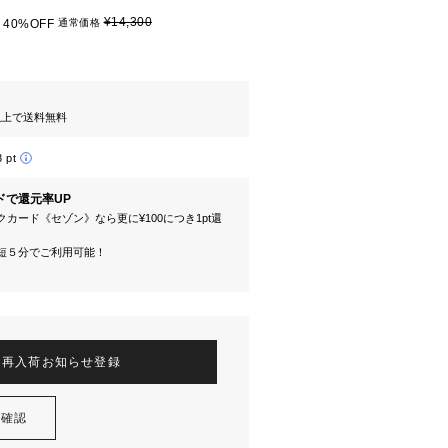
¥14,300
40%OFF
通常価格
円以上で送料無料
8 pt
ドで還元率UP
カード《セゾン》なら更に¥100につき1pt還
短５分でご利用可能！
再入荷お知らせ登録
を確認