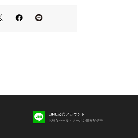
ョップ）
イズ感が特徴のニットベスト
ストよりコンパクトで短めな着丈
ソーに羽織るだけで主役級の存在感な
ォックスとカシミア素材
わふわ感
にも馴染むチャコールと、秋服のポイ
なブルー
トップスとのレイヤードもおすすめ◎
シャツやカットソー、ワンピなどに重
LINE公式アカウント
お得なセール・クーポン情報配信中
て下さい。クリーニング処理後の乾燥
い。引っかけに、ご注意下さい。濃色