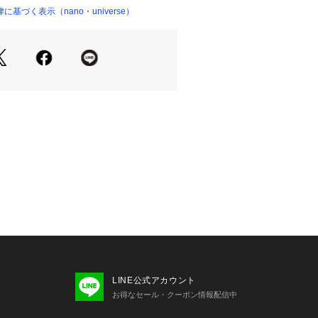
っきりとしたネックライン
基づく表示（nano・universe）
01569 
（モール）
ヴィンテージライクなレース
ョップ）
幾何柄で、ニュアンス感のある柄感が
ンコード糸で、カジュアル感のあるレ
たウォッシャブル素材
ある優しい色合いのグレー、アイボリ
ースの上に重ねたセットアップにも◎
スリーブの上にさらっと羽織るのもお
LINE公式アカウント
お得なセール・クーポン情報配信中
17　コットンコードレースミニワンピース