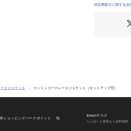
・ノーカラーのす
特定商取引に関する法律に
い
商品番号：
10966000
・ざっくりとした
6695116314 （シ
・ゆらゆらとした
ポイント
■素材
・太番手のコット
ースを使用
・手洗いに対応し
■カラー展開
・程よく透け感の
ー
ラードジャケット
コットンコードレースジャケット（セットアップ可）
■コーディネート
・同素材のワンピ
・Tシャツやノー
すすめ
&mallデスク
井ショッピングパークポイント
■シリーズ
ららぽーと受取なら送料無料
・66951193