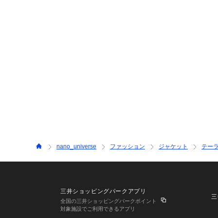
nano_universe
ファッション
ジャケット
テー
三井ショッピングパークアプリ
三
全国の三井ショッピングパークポイント
対象施設でご利用できるアプリ