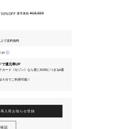
¥18,920
50%OFF
通常価格
円以上で送料無料
6 pt
ドで還元率UP
カード《セゾン》なら更に¥100につき1pt還
短５分でご利用可能！
再入荷お知らせ登録
を確認