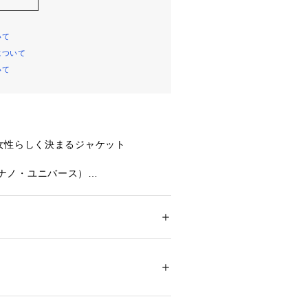
いて
について
いて
女性らしく決まるジャケット
se（ナノ・ユニバース）
コーディネートのポイントになる半袖
。ヴィンテージライクな雰囲気のある
したネックラインでカジュアルな印象
ション
 ＞ 
ジャケット
 ＞ 
テーラードジャケッ
で着るのも◎、ラフに羽織って紐を垂
ン 100%（上糸）ナイロン 100%（下糸）
素敵な一枚です。
布部分）コットン 100%
アイロン110℃ ドライ弱い タンブル乾燥× 吊
に弱い
らしい可愛いリボンデザイン
ついては、商品の品質表示タグをご覧くださ