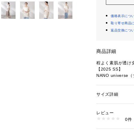
価格表示につ
取り寄せ商品
返品交換につ
商品詳細
程よく素肌が透け
【2025 SS】
NANO univer
さらっと羽織って
レースジャケット
サイズ詳細
性別：
レディース
生地とすっきりと
カテゴリー：
ファッ
ト
に。リボンを結ん
素材：（地糸）コット
レビュー
らした着こなしも
コットン 100%（別
0件
生産国：中国製
洗濯：手洗い 漂白× 
■デザイン
り干し ウェット非常
・フロントは今年
※詳しい洗濯方法に