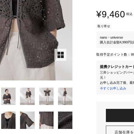
¥9,460
税込
取り寄せ
nano・universe
購入合計金額4,990
取得予定ポイント数：
8
提携クレジットカー
三井ショッピングパーク
元！
お申し込み完了後、最
今すぐお申し込み
店舗在庫