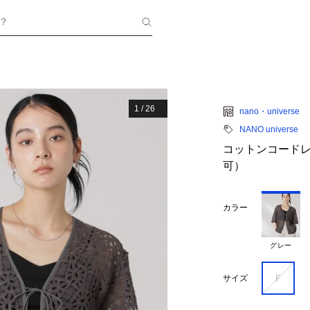
？
1
/
26
nano・universe
NANO universe
コットンコード
可）
カラー
グレー
Ｆ
サイズ