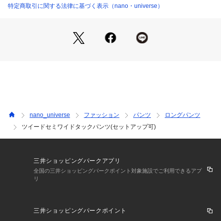
・足長効果があるセンタープレス入り
特定商取引に関する法律に基づく表示（nano・universe）
6694227309 （ショップ）
・ウエストベルトのディテールとサイドポケットのパイピング
がさりげないポイント
・穿き心地が楽な後ろウエストゴム仕様
■素材
・ポリエステルレーヨンのすっきりとしたきれいめなツイード
素材
・色の違う糸を掛け合わせて表情をつけた素材
・手洗いに対応したウォッシャブル素材
nano_universe
ファッション
パンツ
ロングパンツ
■カラー展開
ツイードセミワイドタックパンツ(セットアップ可)
・昨年好評だったベージュと新色のＤ.ネイビー
■コーディネート
・ブラウスやニット合わせで大人きれいめスタイルもおすすめ
三井ショッピングパークアプリ
・同素材でジャケットも展開があるのでセットアップでの着用
全国の三井ショッピングパークポイント対象施設でご利用できるアプ
リ
も可◎
■シリーズ
三井ショッピングパークポイント
・6694216305　ツイードダブルジャケット(セットアップ可)