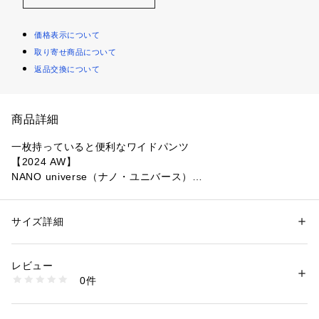
価格表示について
取り寄せ商品について
返品交換について
商品詳細
一枚持っていると便利なワイドパンツ
【2024 AW】
NANO universe（ナノ・ユニバース）
昨年人気だったパンツがシルエットをアップデートして再登
場！タック入りで腰周りも気にならず、太過ぎずもたっり見え
サイズ詳細
性別：
レディース
ない綺麗なセミワイドシルエットも魅力的。後ろウエストのゴ
カテゴリー：
ファッション
 ＞ 
パンツ
 ＞ 
ロングパンツ
素材：（表地）ポリエステル 78% レーヨン 20% ポリウレタン 2%（裏
ムはほんの少しの分量にしているので、ラクな穿き心地ながら
地）ポリエステル 100%
レビュー
もきれいなヒップラインをキープできる逸品です。
生産国：中国製
0件
洗濯：手洗い 漂白× アイロン110℃ ドライ弱い タンブル乾燥× 吊り干し 
ウェット非常に弱い
■デザイン
※詳しい洗濯方法については、商品の品質表示タグをご覧ください
・2タックのセミワイドシルエットが特徴のツイードパンツ
商品番号：
1096600001570 
（モール）