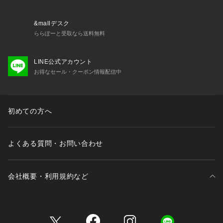
・6694230308　ツイードIラインスカート(セットアップ可)
【推奨サイズ】
&mallデスク
XSサイズ: 154-158cm
ららぽーと受取なら送料無料
Sサイズ: 154-158cm
Mサイズ: 158-162cm
LINE公式アカウント
Lサイズ: 162-166cm
お得なセール・クーポン情報配信中
※標準体型を基にした目安でございます。予めご理解、ご了承
の上お買い求めください。
※該当の無いサイズも記載しておりますので、展開サイズをご
参考ください。
初めての方へ
■取扱方法
裏返してネットに入れてください。形をととのえてから干して
よくある質問・お問い合わせ
下さい。アイロンは、かたちを整える程度に軽くかけて下さ
い。附属部分には、アイロンを当てないで下さい。
会社概要・利用規約など
※サンプルにて撮影、採寸を行う為、実際にお届けする商品と
仕様やサイズが異なる場合がございます。予約時は生産の都合
上、お届け予定時期が前後する場合もございますので、予めご
三井不動産が展開する商業施設一覧
了承下さい。
※光の当たり具合や撮影環境により色味が異なる場合がござい