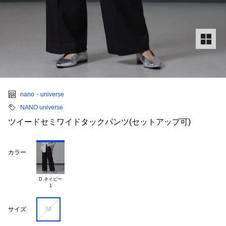
nano・universe
NANO universe
ツイードセミワイドタックパンツ(セットアップ可)
カラー
D.ネイビー

Ｍ
サイズ