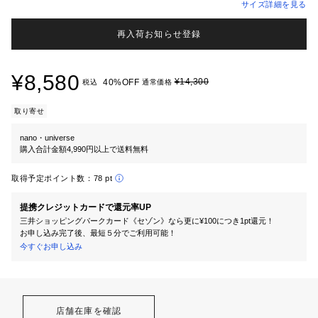
サイズ詳細を見る
再入荷お知らせ登録
¥8,580
¥14,300
40%OFF
税込
通常価格
取り寄せ
nano・universe
購入合計金額4,990円以上で送料無料
取得予定ポイント数：
78 pt
提携クレジットカードで還元率UP
三井ショッピングパークカード《セゾン》なら更に¥100につき1pt還元！
お申し込み完了後、最短５分でご利用可能！
今すぐお申し込み
店舗在庫を確認