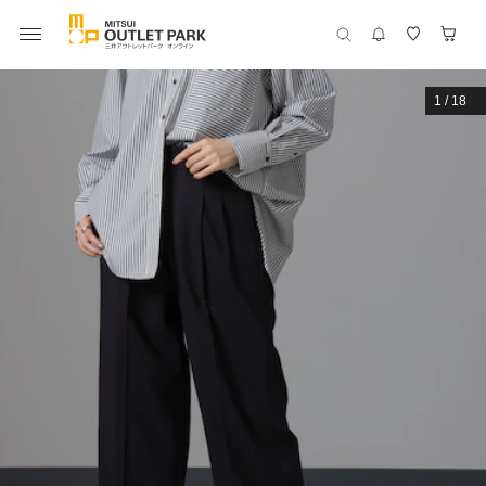
1
/
18