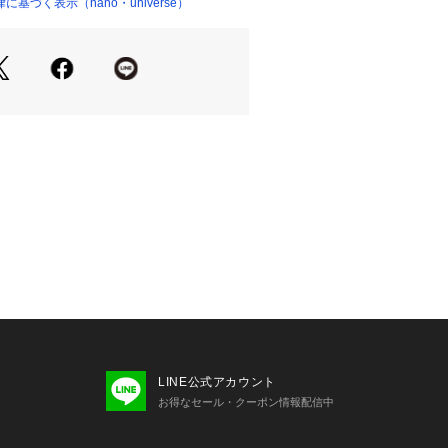
基づく表示（nano・universe）
01600 
（モール）
ョップ）
する、飾る もっと魅力的にする
W IDEA…新しい発想を創出する
印象のクルーネック
ルスタイルに重宝する一着
ルゲージでカジュアル感を抑えた柔ら
りとした風合いでスポンディッシュな
厚みがありながら、軽い着心地も魅力
クチク感が無く、柔らかな肌触りと暖
ント
たウォッシャブル素材
のチャコール×ホワイトロゴ
グリーンロゴ
LINE公式アカウント
×ホワイトロゴ
お得なセール・クーポン情報配信中