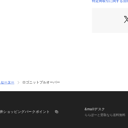
したデザイン
特定商取引に関する法律に
商品番号：
10966000
6694222324 （シ
　ADORN…装飾
　CRAFT A NE
・すっきりとした
・大人のカジュア
■素材
・ウール混のミド
かい印象の素材
・ソフトでしっと
仕上がり
・ふっくらとした
・ニット特有のチ
かさも嬉しいポイ
・セーター
ロゴニットプルオーバー
・手洗いに対応し
■カラー展開
・落ち着いた印象
・オフホワイト×
&mallデスク
井ショッピングパークポイント
・ライトベージュ
ららぽーと受取なら送料無料
■コーディネート