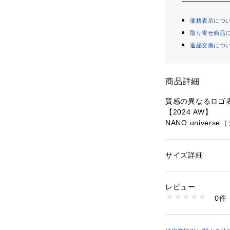
価格表示につ
取り寄せ商品
返品交換につ
商品詳細
質感の異なるロゴ
【2024 AW】
NANO univer
ウール混のミドル
ー。ジャガードの
サイズ詳細
性別：
レディース
をしたデザインで
カテゴリー：
ファッ
素材：（本体）毛 57
◎。中に薄手のタ
う糸）ポリエステル 1
レビュー
し覗かせたりする
生産国：中国製
0件
洗濯：手洗い 漂白× 
干し ウェット弱い
■デザイン
※詳しい洗濯方法に
・ジャガードの大
い