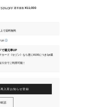
¥11,000
50%OFF
通常価格
円以上で送料無料
0 pt
ドで還元率UP
カード《セゾン》なら更に¥100につき1pt還
短５分でご利用可能！
再入荷お知らせ登録
を確認