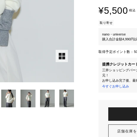
¥5,500
税込
取り寄せ
nano・universe
購入合計金額4,990
取得予定ポイント数：
5
提携クレジットカー
三井ショッピングパーク
元！
お申し込み完了後、最
今すぐお申し込み
店舗在庫