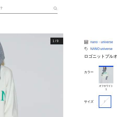
？
1
/
9
nano・universe
NANO universe
ロゴニットプル
カラー
オフホワイト

Ｆ
サイズ