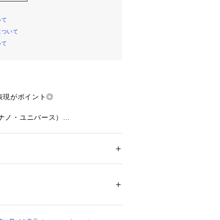
いて
について
いて
表現がポイント◎
se（ナノ・ユニバース）
ゲージで編み立てたニットプルオーバ
大きなロゴとその下に刺繍で文字入れ
、質感の異なるロゴ表現もポイント
ション
 ＞ 
トップス
 ＞ 
ニット・セーター
% アクリル 32% ポリエステル 11%（刺しゅ
ートルや、クルーネックのロンTを少
00%
レイヤードアレンジもおすすめです。
アイロン110℃ ドライ弱い タンブル乾燥× 平
ついては、商品の品質表示タグをご覧くださ
きなロゴとその下に刺繍で文字入れを