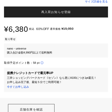
サイズ詳細を見る
再入荷お知らせ登録
¥6,380
¥15,950
60%OFF
税込
通常価格
取り寄せ
nano・universe
購入合計金額4,990円以上で送料無料
取得予定ポイント数：
58 pt
提携クレジットカードで還元率UP
三井ショッピングパークカード《セゾン》なら更に¥100につき1pt還元！
お申し込み完了後、最短５分でご利用可能！
今すぐお申し込み
店舗在庫を確認