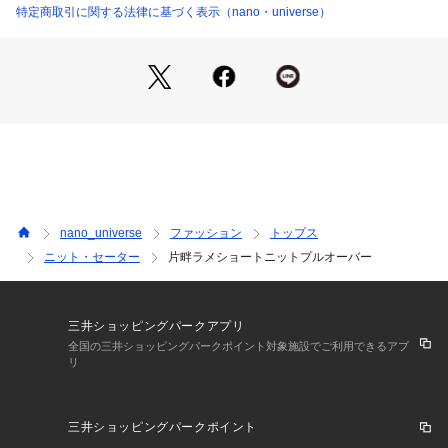
・スタイルアップが叶うショート丈
特定商取引に関する法律に基づく表示（nano・universe）
・高見えする上品なラメ仕様
■素材
・ふわっと柔らかく膨らみのあるウールナイロンの糸
・手洗いに対応したウォッシャブル素材
■カラー展開
・着回し力が抜群なチャコール、エレガントで上品な雰囲気の
オフホワイト
nano_universe
ファッション
トップス
■コーディネート
ニット・セーター
片畔ラメショートニットプルオーバー
・ワンピースの上から重ねるだけで可愛いスタイルが完成！
・オーバーシャツにレイヤードするスタイルがおすすめ◎
6694220313　バッククロスオーバーシャツ
6694220301　シルキーブライトシャツ
三井ショッピングパークアプリ
全国の三井ショッピングパークポイント対象施設でご利用できるアプ
リ
■シリーズ
・6694222321　片畔ラメカラーカーディガン
三井ショッピングパークポイント
■サイズ感