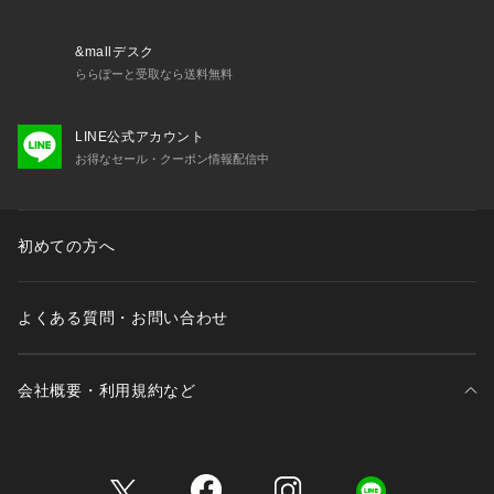
レイヤードしやすいゆったりとしたサイズ感
■取扱方法
&mallデスク
スチームで浮かしアイロンしてください。洗濯後は形を整えて
ららぽーと受取なら送料無料
直ちに干してください。濡れたままの放置や、長時間の浸漬は
しないで下さい。引っかけに、ご注意下さい。ネットを使用し
LINE公式アカウント
てください。あて布を使用してください。中性洗剤を使用して
お得なセール・クーポン情報配信中
下さい。着用中の摩擦や洗濯により、毛羽立ちや毛玉（ピル）
が生じる事がありますので、お取扱いにはご注意ください。
※サンプルにて撮影、採寸を行う為、実際にお届けする商品と
初めての方へ
仕様やサイズが異なる場合がございます。予約時は生産の都合
上、お届け予定時期が前後する場合もございますので、予めご
了承下さい。
よくある質問・お問い合わせ
※光の当たり具合や撮影環境により色味が異なる場合がござい
ます。正しい色味はスタジオ画像の色味をご参照ください。
会社概要・利用規約など
◆お気に入り登録でアイテム情報をゲット◆ 
気になるアイテムをお気に入り登録して、あなただけの欲しい
ものリストを作成！
三井不動産が展開する商業施設一覧
いち早く特典情報をゲットして、お買い物をよりお楽しみくだ
さい。