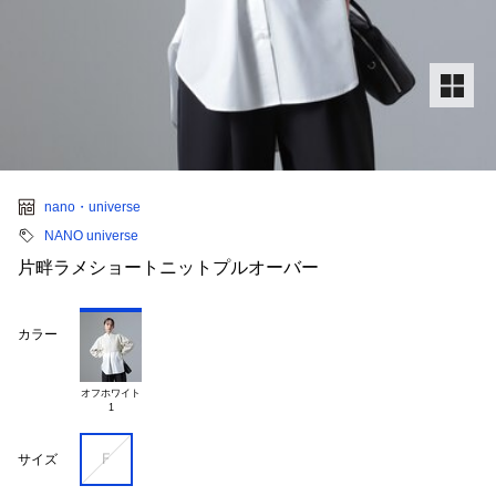
nano・universe
NANO universe
片畔ラメショートニットプルオーバー
カラー
オフホワイト

Ｆ
サイズ