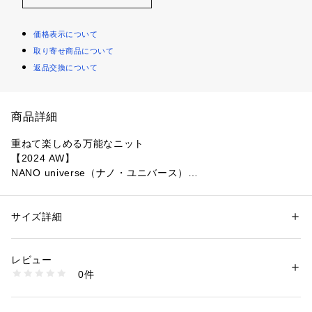
価格表示について
取り寄せ商品について
返品交換について
商品詳細
重ねて楽しめる万能なニット
【2024 AW】
NANO universe（ナノ・ユニバース）
シンプルながら洗練されたラメショートニットプルオーバー。
ショート丈のシルエットなので、ワンピースやシャツ等とレイ
サイズ詳細
性別：
レディース
ヤードスタイルがおすすめ◎一枚あるとスタイリングの幅が広
カテゴリー：
ファッション
 ＞ 
トップス
 ＞ 
ニット・セーター
素材：羊毛 66% ナイロン 19% ポリエステル 15%
がる万能なアイテムです！
生産国：中国製
レビュー
洗濯：手洗い 漂白× アイロン150℃ ドライ弱い タンブル乾燥× 平干し ウ
0件
■デザイン
ェット非常に弱い
※詳しい洗濯方法については、商品の品質表示タグをご覧ください
・レイヤードしやすいやや広めの衿
商品番号：
1096600001601 
（モール）
・デザイン性のあるふっくりと丸みのある太い袖シルエット
6694222322 （ショップ）