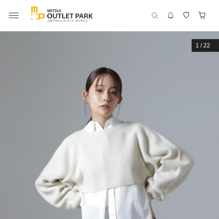
1
/
22