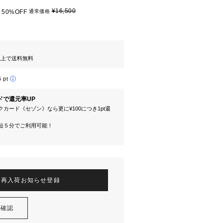
¥16,500
50%OFF
通常価格
円以上で送料無料
5 pt
ドで還元率UP
カード《セゾン》なら更に¥100につき1pt還
短５分でご利用可能！
再入荷お知らせ登録
を確認