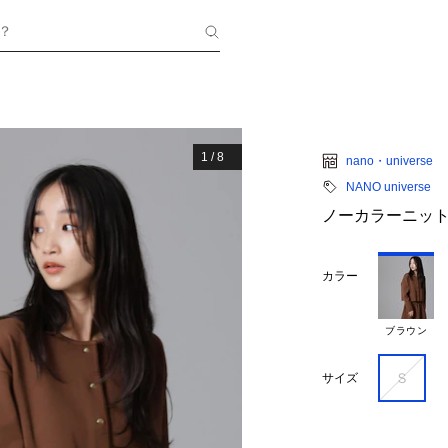
？
1
/
8
nano・universe
NANO universe
ノーカラーニット
カラー
ブラウン
Ｓ
サイズ