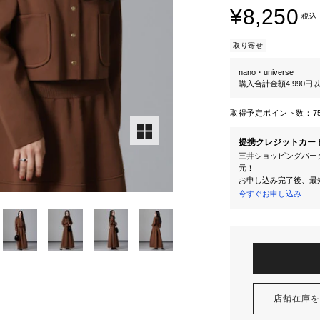
¥8,250
税込
取り寄せ
nano・universe
購入合計金額4,990
取得予定ポイント数：
7
提携クレジットカー
三井ショッピングパーク
元！
お申し込み完了後、最
今すぐお申し込み
店舗在庫