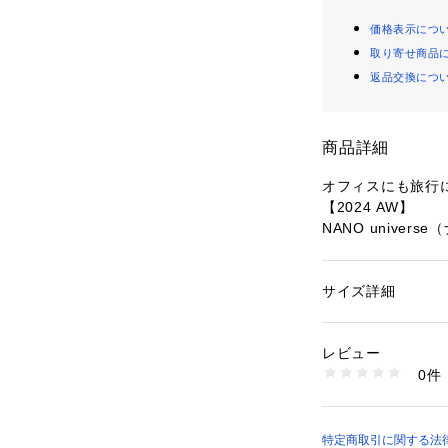
価格表示につ
取り寄せ商品
返品交換につ
商品詳細
オフィスにも旅行
【2024 AW】
NANO univer
ジャケットのよう
ーディガン。一枚
サイズ詳細
性別：
レディース
拘った一着です。
カテゴリー：
ファッ
素材：ポリエステル 8
生産国：中国製
レビュー
■デザイン
洗濯：手洗い 漂白× 
0件
・アクセントを添
干し ウェット非常に
※詳しい洗濯方法に
・一枚でサマ見え
い
ット
商品番号：
10966000
・インナーをレイ
特定商取引に関する法律に
6694222320 （シ