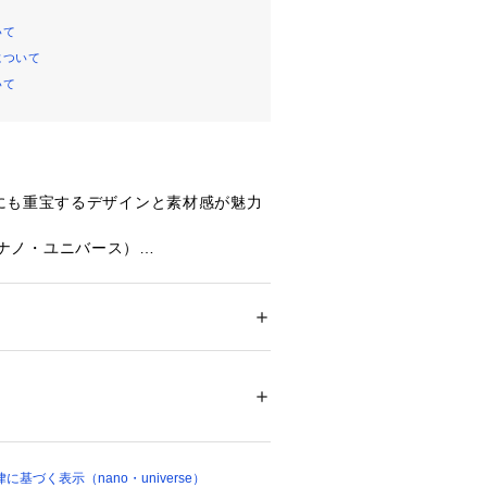
いて
について
いて
にも重宝するデザインと素材感が魅力
se（ナノ・ユニバース）
なディティールが特徴的なショートカ
でサマになるよう身幅感やレングスに
ション
 ＞ 
トップス
 ＞ 
ニット・セーター
1% ナイロン 17% ポリウレタン 2%
アイロン110℃ ドライ弱い タンブル乾燥× 平
えるボタンとサイドパッチポケット
弱い
ついては、商品の品質表示タグをご覧くださ
するやや短めの着丈とボックスシルエ
01603 
（モール）
ヤードしやすいクルーネックデザイン
基づく表示（nano・universe）
ョップ）