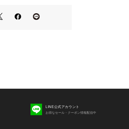
きれいめにも適応する一着
でストレッチがあり総針編みの程よい
あるスポンディッシュな素材感
たウォッシャブル素材
タイリングしやすいブラック、オフホ
の3色展開
んなボトムスとも好相性でスタイリン
しても、軽アウターとしても活躍
ムパンツに合わせてカジュアルに、ブ
スで通勤スタイルにも◎
LINE公式アカウント
ベアスカートとも合わせもおすすめ
お得なセール・クーポン情報配信中
2WAYベアニットスカート