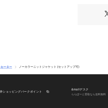
・カジュアルにも
■素材
・綺麗なフォルム
中肉な厚み
・軽くてハリ感の
・手洗いに対応し
■カラー展開
・ベーシックでス
ワイト、ブラウン
■コーディネート
・セーター
ノーカラーニットジャケット (セットアップ可)
・ショート丈でど
グしやすい一着
・プルオーバーと
・Tシャツやデニ
ラウスとスラック
&mallデスク
井ショッピングパークポイント
・同素材の2WAY
ららぽーと受取なら送料無料
6694230324　